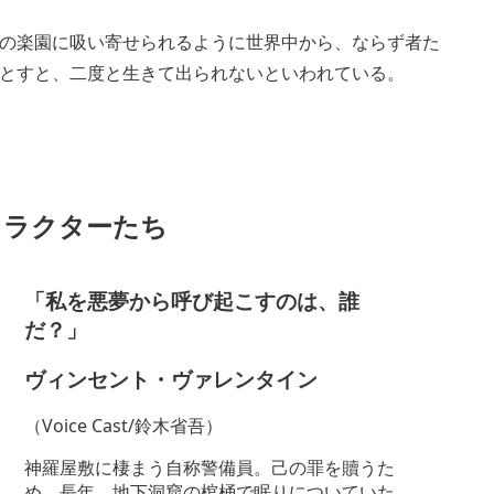
の楽園に吸い寄せられるように世界中から、ならず者た
とすと、二度と生きて出られないといわれている。
キャラクターたち
「私を悪夢から呼び起こすのは、誰
だ？」
ヴィンセント・ヴァレンタイン
（Voice Cast/鈴木省吾）
神羅屋敷に棲まう自称警備員。己の罪を贖うた
め、長年、地下洞窟の棺桶で眠りについていた。