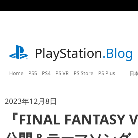
記
事
に
ス
キ
ッ
プ
playstation.com
PlayStation
.Blog
Home
PS5
PS4
PS VR
PS Store
PS Plus
日
Sel
Cur
a
reg
reg
2023年12月8日
『FINAL FANTASY