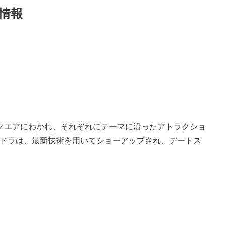
新情報
View
and
download
image
クエアにわかれ、それぞれにテーマに沿ったアトラクショ
ドラは、最新技術を用いてショーアップされ、デートス