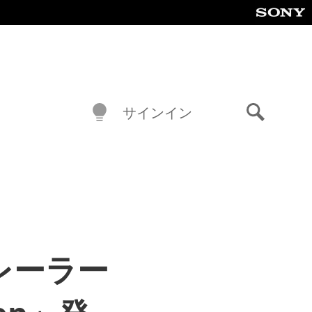
サインイン
検
索
新トレーラー