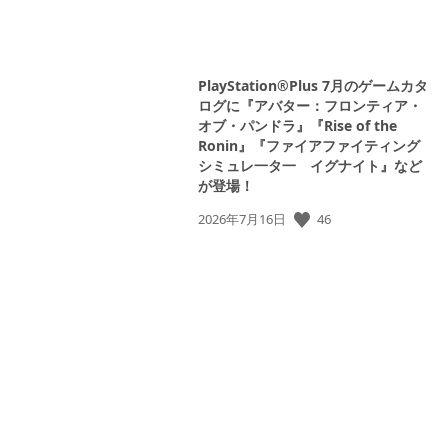
PlayStation®Plus 7月のゲームカタ
ログに『アバター：フロンティア・
オブ・パンドラ』『Rise of the
Ronin』『ファイアファイティング
シミュレ一タ一 イグナイト』など
が登場！
公
46
2026年7月16日
開
日: