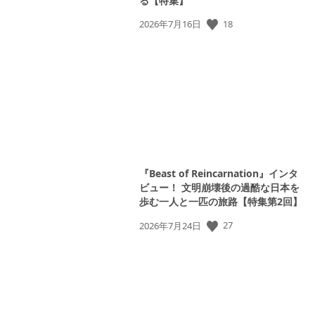
る【特集】
公
18
2026年7月16日
開
日:
View
and
download
image
『Beast of Reincarnation』インタ
ビュー！ 文明崩壊後の過酷な日本を
歩む一人と一匹の旅路【特集第2回】
公
27
2026年7月24日
開
日: