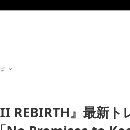
本語
ect
rent
ion:
ion
 VII REBIRTH』最