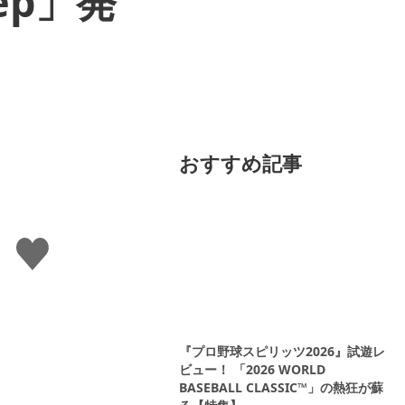
ep」発
おすすめ記事
い
い
ね
す
る
『プロ野球スピリッツ2026』試遊レ
ビュー！ 「2026 WORLD
BASEBALL CLASSIC™」の熱狂が蘇