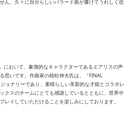
せん。久々に自分らしいバラード曲が書けてうれしく思
es to Keep」において、象徴的なキャラクターであるエアリスの声
思いです。作曲家の植松伸夫氏は、「FINAL
るビジョナリーであり、素晴らしい革新的な才能とコラボレ
ックスのチームにとても感謝しているとともに、世界中
プレイしていただけることを楽しみにしております。
View
and
downl
image