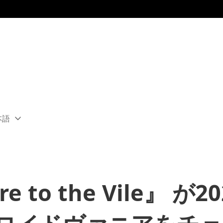
本語
ect
rent
ion:
ion
e to the Vile』 が