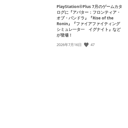
PlayStation®Plus 7月のゲームカタ
ログに『アバター：フロンティア・
オブ・パンドラ』『Rise of the
Ronin』『ファイアファイティング
シミュレ一タ一 イグナイト』など
が登場！
公
47
2026年7月16日
開
日:
View
and
download