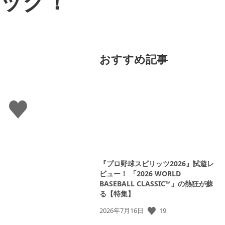
ェック！
おすすめ記事
い
い
ね
す
る
『プロ野球スピリッツ2026』試遊レ
ビュー！ 「2026 WORLD
BASEBALL CLASSIC™」の熱狂が蘇
る【特集】
公
19
2026年7月16日
開