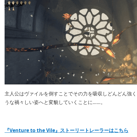
主人公はヴァイルを倒すことでその力を吸収しどんどん強く
うな禍々しい姿へと変貌していくことに……。
『Venture to the Vile』ストーリートレーラーはこちら