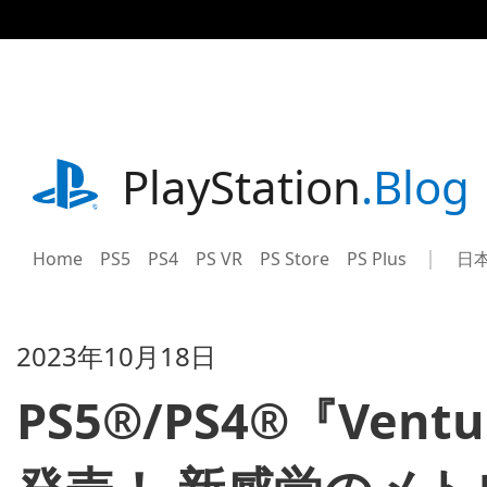
記
事
に
ス
キ
ッ
プ
playstation.com
PlayStation
.Blog
Home
PS5
PS4
PS VR
PS Store
PS Plus
日
Sel
Cur
a
reg
reg
2023年10月18日
PS5®/PS4®『Ventur