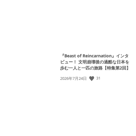
日:
View
and
『Beast of Reincarnation』インタ
download
ビュー！ 文明崩壊後の過酷な日本を
image
歩む一人と一匹の旅路【特集第2回】
公
31
2026年7月24日
開
日: