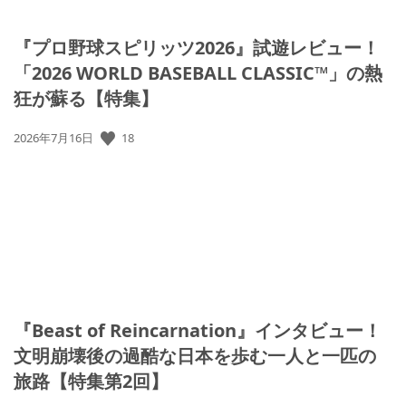
『プロ野球スピリッツ2026』試遊レビュー！
「2026 WORLD BASEBALL CLASSIC™」の熱
狂が蘇る【特集】
公
18
2026年7月16日
開
日:
『Beast of Reincarnation』インタビュー！
文明崩壊後の過酷な日本を歩む一人と一匹の
旅路【特集第2回】