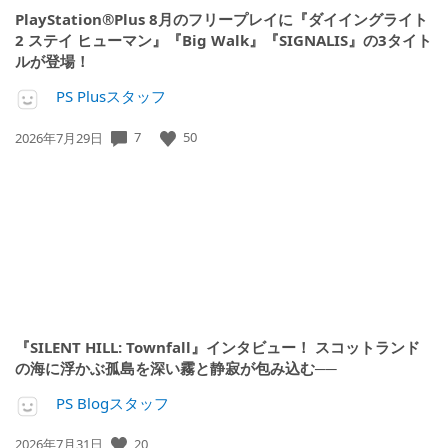
PlayStation®Plus 8月のフリープレイに『ダイイングライト
2 ステイ ヒューマン』『Big Walk』『SIGNALIS』の3タイト
ルが登場！
PS Plusスタッフ
公
7
50
2026年7月29日
開
日:
『SILENT HILL: Townfall』インタビュー！ スコットランド
の海に浮かぶ孤島を深い霧と静寂が包み込む──
PS Blogスタッフ
公
20
2026年7月31日