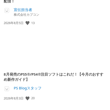
配信！
宣伝担当者
株式会社カプコン
公
13
2026年8月5日
開
日:
8月発売のPS5®/PS4®注目ソフトはこれだ！【今月のおすす
め新作ガイド】
PS Blogスタッフ
公
20
2026年8月3日
開
日: