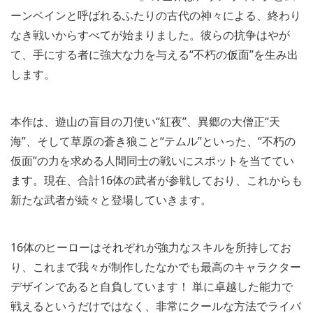
ーンベインと呼ばれるふたりの古代の神々による、終わり
なき戦いからすべてが始まりました。彼らの抗争はやが
て、手にする者に強大な力を与える“不朽の仮面”を生み出
します。
本作は、遊山の盲目の刀使い“紅夜”、異郷の大僧正“天
海”、そして草原の蒼き狼こと“テムル”といった、“不朽の
仮面”の力を求める人間同士の戦いにスポットを当ててい
ます。現在、合計16体の武者が参戦しており、これからも
新たな武者が続々と登場していきます。
16体のヒーローはそれぞれが強力なスキルを所持してお
り、これまで我々が制作したなかでも最高のキャラクター
デザインであると自負しています！ 単に卓越した能力で
戦えるというだけではなく、非常にクールな方法でライバ