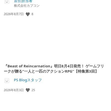
宣伝担当者
株式会社カプコン
公
8
2026年8月7日
開
日:
『Beast of Reincarnation』明日8月4日発売！ ゲームフリ
ークが贈る“一人と一匹のアクションRPG”【特集第3回】
PS Blogスタッフ
公
25
2026年8月3日
開
日: