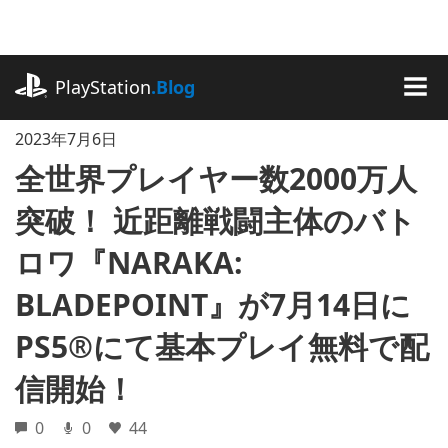
記
事
に
playstation.com
ス
PlayStation
.Blog
キ
MEN
ッ
2023年7月6日
プ
全世界プレイヤー数2000万人
突破！ 近距離戦闘主体のバト
ロワ『NARAKA:
BLADEPOINT』が7月14日に
PS5®にて基本プレイ無料で配
信開始！
0
0
44