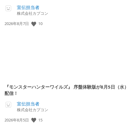
宣伝担当者
株式会社カプコン
公
10
2026年8月7日
開
日:
『モンスターハンターワイルズ』 序盤体験版が8月5日（水）
配信！
宣伝担当者
株式会社カプコン
公
15
2026年8月5日
開
日: