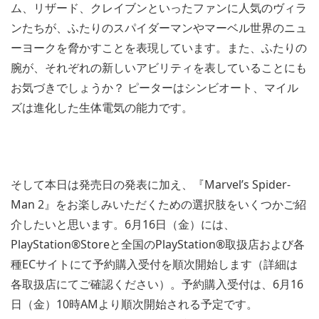
ム、リザード、クレイブンといったファンに人気のヴィラ
ンたちが、ふたりのスパイダーマンやマーベル世界のニュ
ーヨークを脅かすことを表現しています。また、ふたりの
腕が、それぞれの新しいアビリティを表していることにも
お気づきでしょうか？ ピーターはシンビオート、マイル
ズは進化した生体電気の能力です。
View
View
and
and
download
そして本日は発売日の発表に加え、『Marvel’s Spider-
download
image
image
Man 2』をお楽しみいただくための選択肢をいくつかご紹
介したいと思います。6月16日（金）には、
PlayStation®Storeと全国のPlayStation®取扱店および各
種ECサイトにて予約購入受付を順次開始します（詳細は
各取扱店にてご確認ください）。予約購入受付は、6月16
日（金）10時AMより順次開始される予定です。