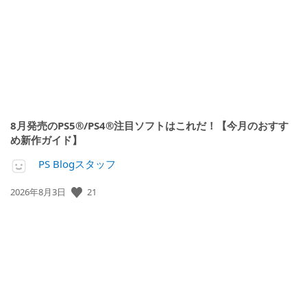
日:
8月発売のPS5®/PS4®注目ソフトはこれだ！【今月のおすす
め新作ガイド】
PS Blogスタッフ
公
21
2026年8月3日
開
日: