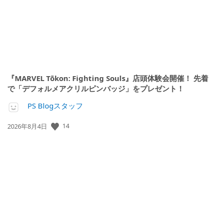
『MARVEL Tōkon: Fighting Souls』店頭体験会開催！ 先着
で「デフォルメアクリルピンバッジ」をプレゼント！
PS Blogスタッフ
公
14
2026年8月4日
開
日: