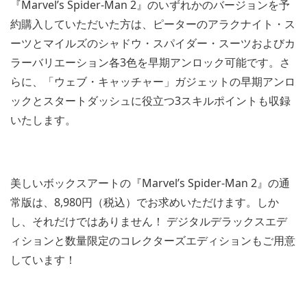
『Marvel’s Spider-Man 2』のいずれかのバージョンを予
約購入していただいた方は、ピーターのアラクナイト・ス
ーツとマイルズのシャドウ・スパイダー・スーツおよびカ
ラーバリエーション各3色を早期アンロック可能です。さ
らに、「ウェブ・キャッチャー」ガジェットの早期アンロ
ックとスタートダッシュに役立つ3スキルポイントも収録
いたします。
美しいボックスアートの『Marvel’s Spider-Man 2』の通
常版は、8,980円（税込）でお求めいただけます。しか
し、それだけではありません！ デジタルデラックスエデ
ィションと数量限定のコレクターズエディションもご用意
しています！
View