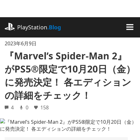
記
事
に
playstation.com
ス
PlayStation
.Blog
キ
MEN
ッ
2023年6月9日
プ
『Marvel’s Spider-Man 2』
がPS5®限定で10月20日（金）
に発売決定！ 各エディション
の詳細をチェック！
4
0
158