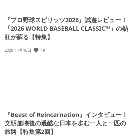
『プロ野球スピリッツ2026』試遊レビュー！
「2026 WORLD BASEBALL CLASSIC™」の熱
狂が蘇る【特集】
公
19
2026年7月16日
開
日:
『Beast of Reincarnation』インタビュー！
文明崩壊後の過酷な日本を歩む一人と一匹の
旅路【特集第2回】