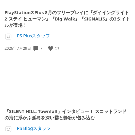
PlayStation®Plus 8月のフリープレイに『ダイイングライト
2 ステイ ヒューマン』『Big Walk』『SIGNALIS』の3タイト
ルが登場！
PS Plusスタッフ
公
7
51
2026年7月29日
開
日:
『SILENT HILL: Townfall』インタビュー！ スコットランド
の海に浮かぶ孤島を深い霧と静寂が包み込む──
PS Blogスタッフ