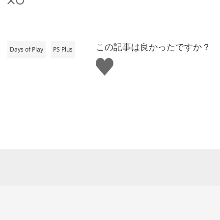
この記事は良かったですか？
Days of Play
PS Plus
い
い
ね
す
る