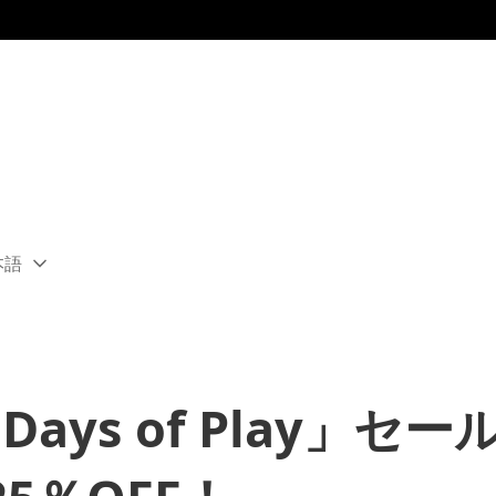
本語
ect
rent
ion:
ion
s「Days of Play」