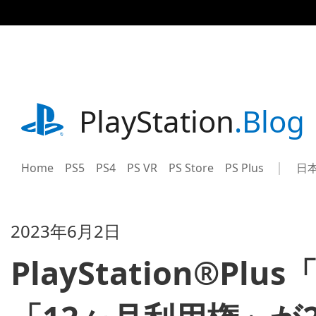
記
事
に
ス
キ
ッ
プ
playstation.com
PlayStation
.Blog
Home
PS5
PS4
PS VR
PS Store
PS Plus
日
Sel
Cur
a
reg
reg
2023年6月2日
PlayStation®Plu