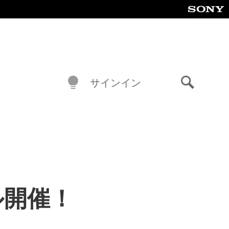
サインイン
検
索
セール開催！