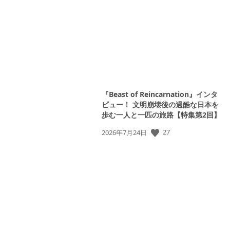
日:
『Beast of Reincarnation』インタ
ビュー！ 文明崩壊後の過酷な日本を
歩む一人と一匹の旅路【特集第2回】
公
27
2026年7月24日
開
日: