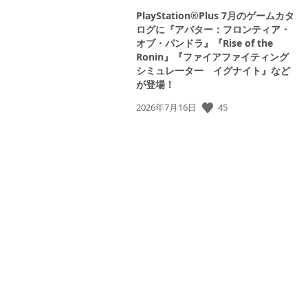
PlayStation®Plus 7月のゲームカタ
ログに『アバター：フロンティア・
オブ・パンドラ』『Rise of the
Ronin』『ファイアファイティング
シミュレ一タ一 イグナイト』など
が登場！
公
45
2026年7月16日
開
日: