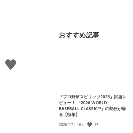
おすすめ記事
い
い
ね
す
る
『プロ野球スピリッツ2026』試遊レ
ビュー！ 「2026 WORLD
BASEBALL CLASSIC™」の熱狂が蘇
る【特集】
公
17
2026年7月16日
開