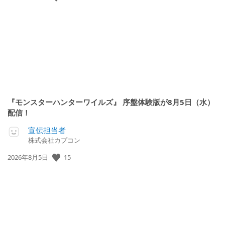
開
日:
『モンスターハンターワイルズ』 序盤体験版が8月5日（水）
配信！
宣伝担当者
株式会社カプコン
公
15
2026年8月5日
開
日: