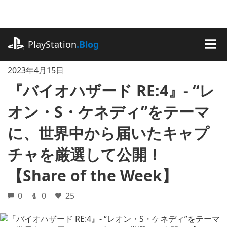
記
事
に
playstation.com
ス
PlayStation
.Blog
キ
MEN
ッ
2023年4月15日
プ
『バイオハザード RE:4』- “レ
オン・S・ケネディ”をテーマ
に、世界中から届いたキャプ
チャを厳選して公開！
【Share of the Week】
0
0
25