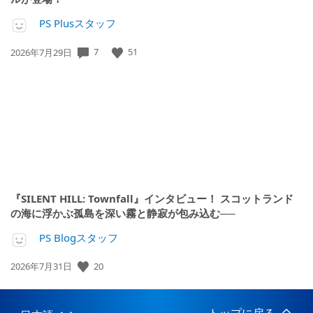
PS Plusスタッフ
公
7
51
2026年7月29日
開
日:
『SILENT HILL: Townfall』インタビュー！ スコットランド
の海に浮かぶ孤島を深い霧と静寂が包み込む──
PS Blogスタッフ
公
20
2026年7月31日
開
日: