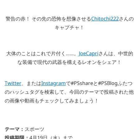
警告の赤！ その先の恐怖を想像させる
Chitochi222
さんの
キャプチャ！
大体のことはこれで片付く……。
JoeCapri
さんは、中世的
な装備で現代の武器を構えるレオンをシェア！
Twitter
、または
Instagram
で#PSshareと#PSBlogふたつ
のハッシュタグを検索して、今回のテーマで投稿された他
の画像や動画もチェックしてみましょう！
テーマ：
スポーツ
投稿期限：
4月19日（水）まで