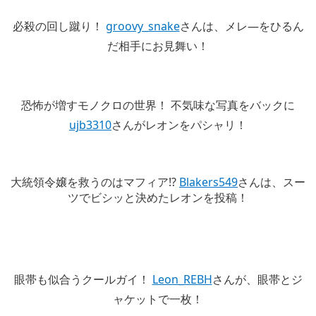
必殺の回し蹴り！
groovy_snake
さんは、メレ―をひるん
だ相手にお見舞い！
恐怖が増すモノクロの世界！ 不気味な写真をバックに
ujb3310
さんがレオンをパシャリ！
大統領令嬢を救うのはマフィア!?
Blakers549
さんは、スー
ツでビシッと決めたレオンを投稿！
眼帯も似合うクールガイ！
Leon_REBH
さんが、眼帯とジ
ャケットで一枚！