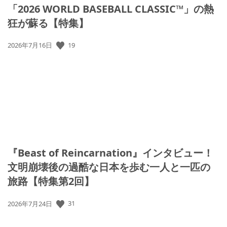
「2026 WORLD BASEBALL CLASSIC™」の熱
狂が蘇る【特集】
公
19
2026年7月16日
開
日:
『Beast of Reincarnation』インタビュー！
文明崩壊後の過酷な日本を歩む一人と一匹の
旅路【特集第2回】
公
31
2026年7月24日
開
日: