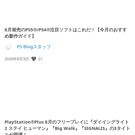
8月発売のPS5®/PS4®注目ソフトはこれだ！【今月のおすす
め新作ガイド】
PS Blogスタッフ
公
21
2026年8月3日
開
日:
PlayStation®Plus 8月のフリープレイに『ダイイングライト
2 ステイ ヒューマン』『Big Walk』『SIGNALIS』の3タイト
ルが登場！