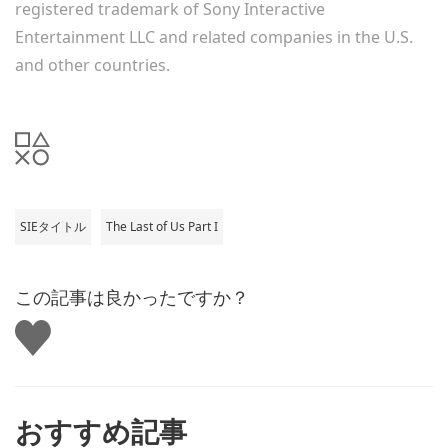
registered trademark of Sony Interactive
Entertainment LLC and related companies in the U.S.
and other countries.
SIEタイトル
The Last of Us Part I
この記事は良かったですか？
い
い
ね
す
る
おすすめ記事