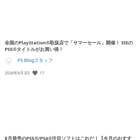
全国のPlayStation®取扱店で「サマーセール」開催！ SIEの
PS5®タイトルがお買い得！
PS Blogスタッフ
公
17
2026年8月3日
開
日:
8月発売のPS5®/PS4®注目ソフトはこれだ！【今月のおすす