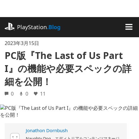
記
事
に
playstation.com
ス
PlayStation
.Blog
キ
MEN
ッ
2023年3月15日
プ
PC版『The Last of Us Part
I』の機能や必要スペックの詳
細を公開！
0
0
11
Jonathon Dornbush
Naughty Dog エディトリアルコンテンツマネージ