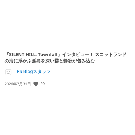
日:
『SILENT HILL: Townfall』インタビュー！ スコットランド
の海に浮かぶ孤島を深い霧と静寂が包み込む──
PS Blogスタッフ
公
20
2026年7月31日
開
日: