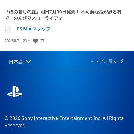
『ほの暮しの庭』明日7月30日発売！ 不可解な掟が残る村
で、のんびりスローライフ!?
PS Blogスタッフ
公
37
2026年7月29日
開
日:
トップに戻る
日本語
Select
Current
a
region:
region
© 2026 Sony Interactive Entertainment Inc. All Rights
Reserved.