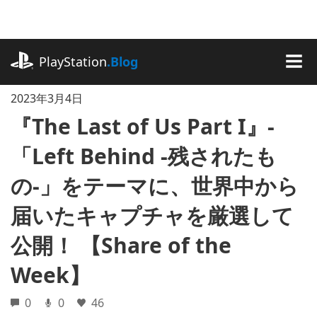
記
事
に
playstation.com
ス
PlayStation
.Blog
キ
MEN
ッ
2023年3月4日
プ
『The Last of Us Part I』-
「Left Behind -残されたも
の-」をテーマに、世界中から
届いたキャプチャを厳選して
公開！ 【Share of the
Week】
0
0
46