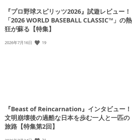
『プロ野球スピリッツ2026』試遊レビュー！
「2026 WORLD BASEBALL CLASSIC™」の熱
狂が蘇る【特集】
公
19
2026年7月16日
開
日:
『Beast of Reincarnation』インタビュー！
文明崩壊後の過酷な日本を歩む一人と一匹の
旅路【特集第2回】
公