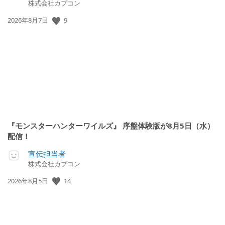
株式会社カプコン
公
9
2026年8月7日
開
日:
『モンスターハンターワイルズ』 序盤体験版が8月5日（水）
配信！
宣伝担当者
株式会社カプコン
公
14
2026年8月5日
開
日: