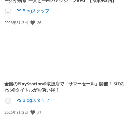
ークが贈る“一人と一匹のアクションRPG”【特集第3回】
PS Blogスタッフ
公
26
2026年8月3日
開
日:
全国のPlayStation®取扱店で「サマーセール」開催！ SIEの
PS5®タイトルがお買い得！
PS Blogスタッフ
公
21
2026年8月3日
開
日: