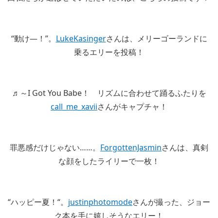
“動け―！”。
LukeKasinger
さんは、メリーゴーランドに
乗るエリーを投稿！
♬～I Got You Babe！ リズムに合わせて踊るふたりを
call_me_xavii
さんがキャプチャ！
罪悪感だけじゃない……。
ForgottenJasmin
さんは、真剣
な顔をしたライリーで一枚！
“ハッピー夏！“。
justinphotomode
さんが撮った、ジョー
ク本を手に嬉しそうなエリー！