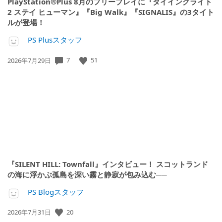
PlayStation®Plus 8月のフリープレイに『ダイイングライト
2 ステイ ヒューマン』『Big Walk』『SIGNALIS』の3タイト
ルが登場！
PS Plusスタッフ
公
7
51
2026年7月29日
開
日:
『SILENT HILL: Townfall』インタビュー！ スコットランド
の海に浮かぶ孤島を深い霧と静寂が包み込む──
PS Blogスタッフ
公
20
2026年7月31日
開