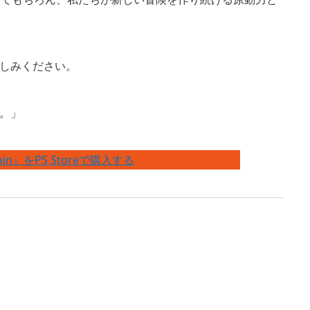
しみください。
。」
untain』をPS Storeで購入する