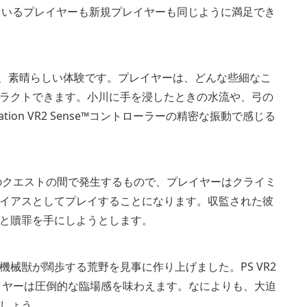
に慣れているプレイヤーも新規プレイヤーも同じように満足でき
のは、素晴らしい体験です。プレイヤーは、どんな些細なこ
ラクトできます。小川に手を浸したときの水流や、弓の
ion VR2 Sense™コントローラーの精密な振動で感じる
ふたつのクエストの間で発生するもので、プレイヤーはクライミ
イアスとしてプレイすることになります。収監された彼
と贖罪を手にしようとします。
械獣が闊歩する荒野を見事に作り上げました。PS VR2
レイヤーは圧倒的な臨場感を味わえます。なによりも、大迫
しょう。