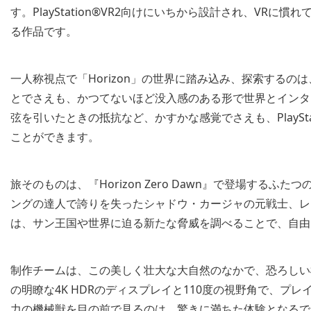
す。PlayStation®VR2向けにいちから設計され、VR
る作品です。
一人称視点で「Horizon」の世界に踏み込み、探索する
とでさえも、かつてないほど没入感のある形で世界とインタ
弦を引いたときの抵抗など、かすかな感覚でさえも、PlayStat
ことができます。
旅そのものは、『Horizon Zero Dawn』で登場する
ングの達人で誇りを失ったシャドウ・カージャの元戦士、レ
は、サン王国や世界に迫る新たな脅威を調べることで、自由
制作チームは、この美しく壮大な大自然のなかで、恐ろしい機
の明瞭な4K HDRのディスプレイと110度の視野角で、プ
力の機械獣を目の前で見るのは、驚きに満ちた体験となるで