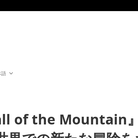
本語
ect
rent
ion:
ion
all of the Mounta