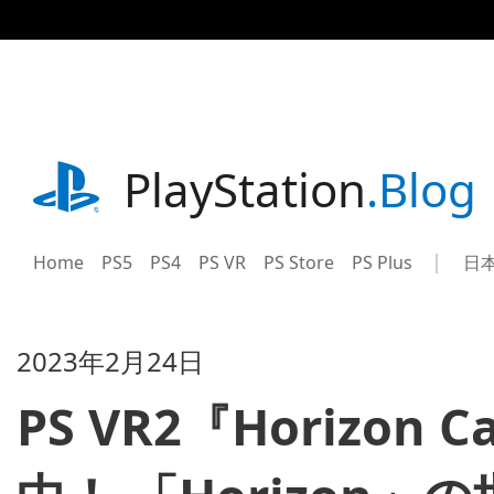
記
事
に
ス
キ
ッ
プ
playstation.com
PlayStation
.Blog
Home
PS5
PS4
PS VR
PS Store
PS Plus
日
Sel
Cur
a
reg
reg
2023年2月24日
PS VR2『Horizon C