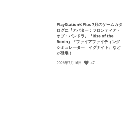
PlayStation®Plus 7月のゲームカタ
ログに『アバター：フロンティア・
オブ・パンドラ』『Rise of the
Ronin』『ファイアファイティング
シミュレ一タ一 イグナイト』など
が登場！
公
47
2026年7月16日
開
日: