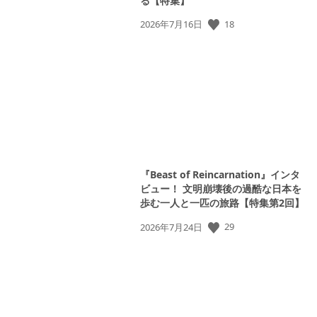
る【特集】
公
18
2026年7月16日
開
日:
『Beast of Reincarnation』インタ
ビュー！ 文明崩壊後の過酷な日本を
歩む一人と一匹の旅路【特集第2回】
公
29
2026年7月24日
開
日: