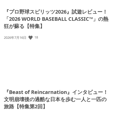
『プロ野球スピリッツ2026』試遊レビュー！
「2026 WORLD BASEBALL CLASSIC™」の熱
狂が蘇る【特集】
公
18
2026年7月16日
開
日:
『Beast of Reincarnation』インタビュー！
文明崩壊後の過酷な日本を歩む一人と一匹の
旅路【特集第2回】