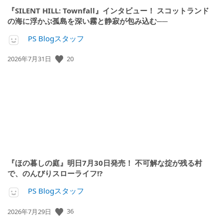
『SILENT HILL: Townfall』インタビュー！ スコットランド
の海に浮かぶ孤島を深い霧と静寂が包み込む──
PS Blogスタッフ
公
20
2026年7月31日
開
日:
『ほの暮しの庭』明日7月30日発売！ 不可解な掟が残る村
で、のんびりスローライフ!?
PS Blogスタッフ
公
36
2026年7月29日
開