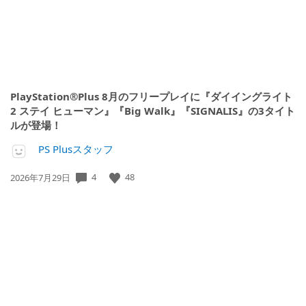
PlayStation®Plus 8月のフリープレイに『ダイイングライト
2 ステイ ヒューマン』『Big Walk』『SIGNALIS』の3タイト
ルが登場！
PS Plusスタッフ
公
4
48
2026年7月29日
開
日: