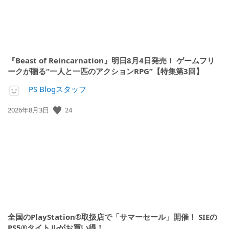
『Beast of Reincarnation』明日8月4日発売！ ゲームフリ
ークが贈る“一人と一匹のアクションRPG”【特集第3回】
PS Blogスタッフ
公
24
2026年8月3日
開
日:
全国のPlayStation®取扱店で「サマーセール」開催！ SIEの
PS5®タイトルがお買い得！