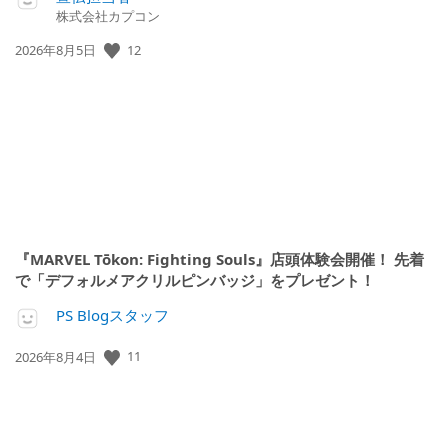
株式会社カプコン
公
12
2026年8月5日
開
日:
『MARVEL Tōkon: Fighting Souls』店頭体験会開催！ 先着
で「デフォルメアクリルピンバッジ」をプレゼント！
PS Blogスタッフ
公
11
2026年8月4日
開
日: