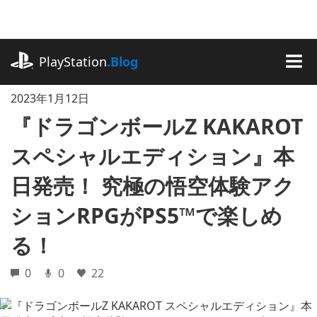
記
事
に
playstation.com
ス
PlayStation
.Blog
キ
MEN
ッ
2023年1月12日
プ
『ドラゴンボールZ KAKAROT
スペシャルエディション』本
日発売！ 究極の悟空体験アク
ションRPGがPS5™で楽しめ
る！
0
0
22