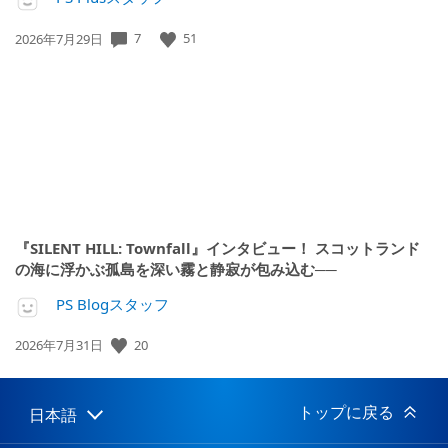
公
7
51
2026年7月29日
開
日:
『SILENT HILL: Townfall』インタビュー！ スコットランド
の海に浮かぶ孤島を深い霧と静寂が包み込む──
PS Blogスタッフ
公
20
2026年7月31日
開
日:
トップに戻る
日本語
Select
Current
a
region: