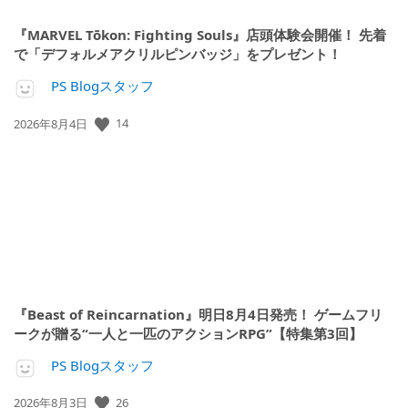
『MARVEL Tōkon: Fighting Souls』店頭体験会開催！ 先着
で「デフォルメアクリルピンバッジ」をプレゼント！
PS Blogスタッフ
公
14
2026年8月4日
開
日:
『Beast of Reincarnation』明日8月4日発売！ ゲームフリ
ークが贈る“一人と一匹のアクションRPG”【特集第3回】
PS Blogスタッフ
公
26
2026年8月3日