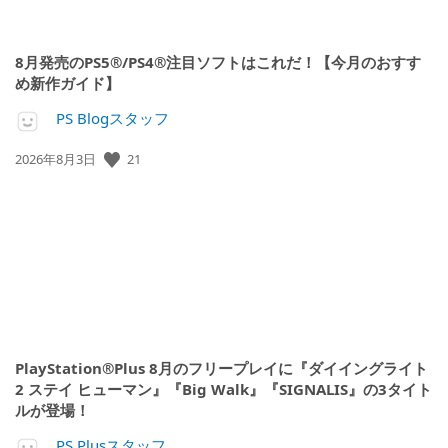
8月発売のPS5®/PS4®注目ソフトはこれだ！【今月のおすす
め新作ガイド】
PS Blogスタッフ
公
21
2026年8月3日
開
日:
PlayStation®Plus 8月のフリープレイに『ダイイングライト
2 ステイ ヒューマン』『Big Walk』『SIGNALIS』の3タイト
ルが登場！
PS Plusスタッフ