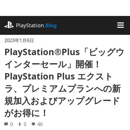
記
事
に
playstation.com
ス
PlayStation
.Blog
キ
MEN
ッ
2023年1月6日
プ
PlayStation®Plus「ビッグウ
インターセール」開催！
PlayStation Plus エクスト
ラ、プレミアムプランへの新
規加入およびアップグレード
がお得に！
0
0
46