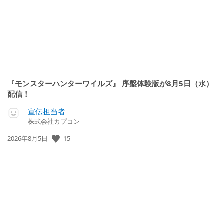
『モンスターハンターワイルズ』 序盤体験版が8月5日（水）
配信！
宣伝担当者
株式会社カプコン
公
15
2026年8月5日
開
日: