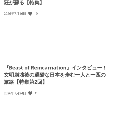
狂が蘇る【特集】
公
19
2026年7月16日
開
日:
『Beast of Reincarnation』インタビュー！
文明崩壊後の過酷な日本を歩む一人と一匹の
旅路【特集第2回】
公
31
2026年7月24日
開
日: