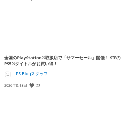
開
日:
全国のPlayStation®取扱店で「サマーセール」開催！ SIEの
PS5®タイトルがお買い得！
PS Blogスタッフ
公
23
2026年8月3日
開
日: