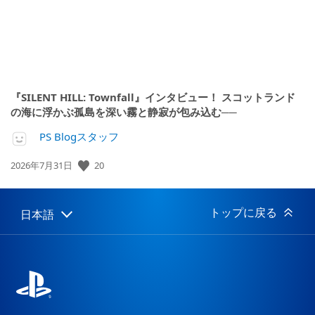
『SILENT HILL: Townfall』インタビュー！ スコットランド
の海に浮かぶ孤島を深い霧と静寂が包み込む──
PS Blogスタッフ
公
20
2026年7月31日
開
日:
トップに戻る
日本語
Select
Current
a
region:
region