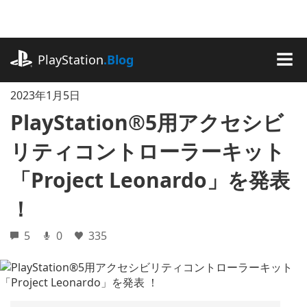
記
事
に
playstation.com
ス
PlayStation
.Blog
キ
MEN
ッ
2023年1月5日
プ
PlayStation®5用アクセシビ
リティコントローラーキット
「Project Leonardo」を発表
！
5
0
335