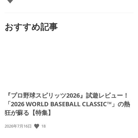
い
ね
す
る
おすすめ記事
『プロ野球スピリッツ2026』試遊レビュー！
「2026 WORLD BASEBALL CLASSIC™」の熱
狂が蘇る【特集】
公
18
2026年7月16日
開
日: