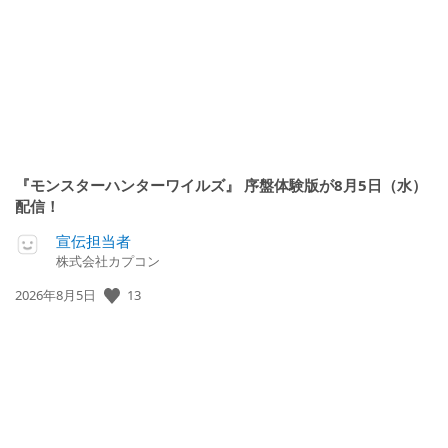
『モンスターハンターワイルズ』 序盤体験版が8月5日（水）
配信！
宣伝担当者
株式会社カプコン
公
13
2026年8月5日
開
日: