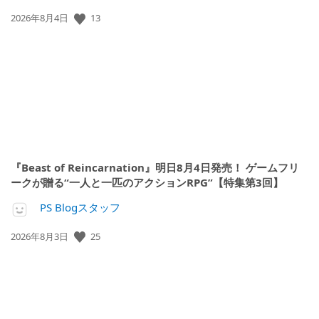
公
13
2026年8月4日
開
日:
『Beast of Reincarnation』明日8月4日発売！ ゲームフリ
ークが贈る“一人と一匹のアクションRPG”【特集第3回】
PS Blogスタッフ
公
25
2026年8月3日
開
日: