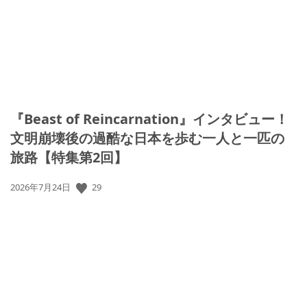
『Beast of Reincarnation』インタビュー！
文明崩壊後の過酷な日本を歩む一人と一匹の
旅路【特集第2回】
公
29
2026年7月24日
開
日: