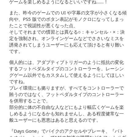
ゲームを楽しめるようになるといいですね……！
また、昨今のゲームでの UI や字幕の文字が小さくなる傾
向や、PS5 版でのボタン表記がモノクロになってしまっ
たことで視認性が悪くなった点、
そしてそれまでの慣習とは異なる○：キャンセル・×：決
定を強制され、オンラインゲームなどでささいなミスを
誘発されてしまうユーザーにも応えて頂けると有り難い
です。
個人的には、アダプティブトリガーのように抵抗の変化
するフットペダルタイプのコントローラーを、レーシン
グゲーム以外でもカスタムして使えるようにしてほしい
ですね。
プレイ環境にも拠りますが、すべてをコントローラーで
賄うのではなく、フットペダルタイプのコントローラー
を併用することで、
部分的に体の不自由な人などにもより幅広くゲームを楽
しめるようになるかも知れませんし、ある程度健常な一
般ユーザーにも恩恵はあると思えるのです。
『Days Gone』でバイクのアクセルやブレーキ、『バト