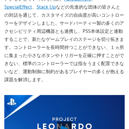
SpecialEffect
、
Stack Up
などの先進的な団体の皆さんと
の対話を通じて、カスタマイズの自由度が高いコントロー
ラーをデザインしました。サードパーティー製の多くのア
クセシビリティ周辺機器とも連携し、PS5本体設定と連動
することで、新たなゲームプレイのステージを切り拓きま
す。コントローラーを長時間持つことができない、１ヵ所
に集まった小さなボタンやトリガーを正確に押すことがで
きない、標準のコントローラーでは指をうまく配置できな
いなど、運動制御に制約があるプレイヤーの多くが抱える
課題を解消します。
Play