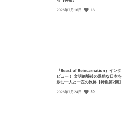
る【特集】
公
18
2026年7月16日
開
日:
『Beast of Reincarnation』インタ
ビュー！ 文明崩壊後の過酷な日本を
歩む一人と一匹の旅路【特集第2回】
公
30
2026年7月24日
開
日: