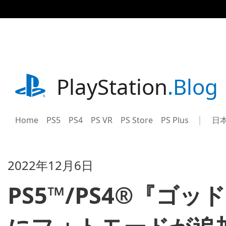
記
事
に
ス
キ
ッ
プ
playstation.com
PlayStation
.Blog
Home
PS5
PS4
PS VR
PS Store
PS Plus
日
Sel
Cur
a
reg
reg
2022年12月6日
PS5™/PS4®『ゴ