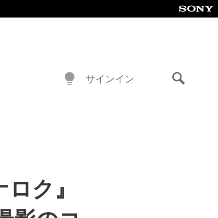
サインイン
検
索
グナロク』