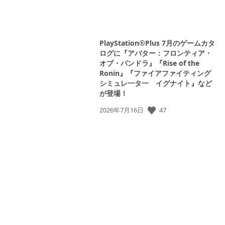
PlayStation®Plus 7月のゲームカタ
ログに『アバター：フロンティア・
オブ・パンドラ』『Rise of the
Ronin』『ファイアファイティング
シミュレ一タ一 イグナイト』など
が登場！
公
47
2026年7月16日
開
日: