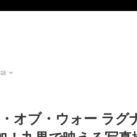
本語
ect
rent
ion:
ion
ッド・オブ・ウォー ラ