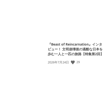
日:
『Beast of Reincarnation』インタ
ビュー！ 文明崩壊後の過酷な日本を
歩む一人と一匹の旅路【特集第2回】
公
29
2026年7月24日
開
日: