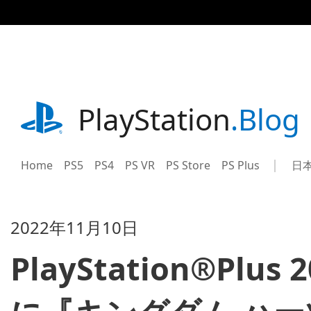
記
事
に
ス
キ
ッ
プ
playstation.com
PlayStation
.Blog
Home
PS5
PS4
PS VR
PS Store
PS Plus
日
Sel
Cur
a
reg
reg
2022年11月10日
PlayStation®Pl