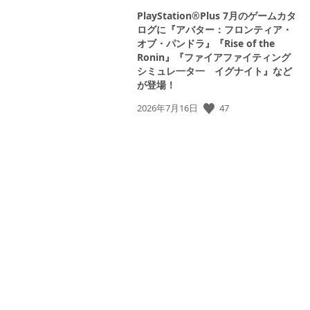
PlayStation®Plus 7月のゲームカタ
ログに『アバター：フロンティア・
オブ・パンドラ』『Rise of the
Ronin』『ファイアファイティング
シミュレ一タ一 イグナイト』など
が登場！
公
47
2026年7月16日
開
日: