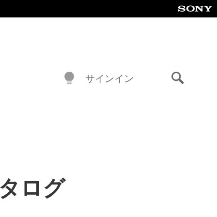
サインイン
検
索
ムカタログ