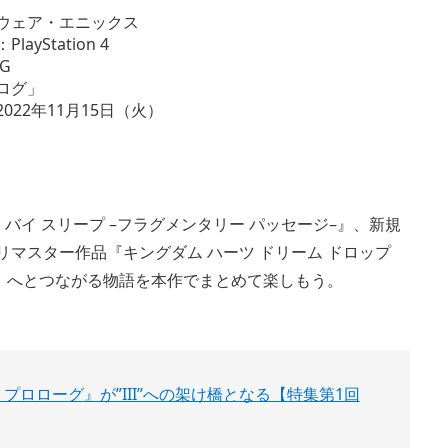
ウェア・エニックス
ayStation 4
G
ログ」
022年11月15日（火）
 バイ スリープ –フラグメンタリー パッセージ–』、新規
Dリマスター作品『キングダム ハーツ ドリーム ドロップ
II』へとつながる物語を本作でまとめて楽しもう。
ター プロローグ』が”III”への架け橋となる【特集第1回