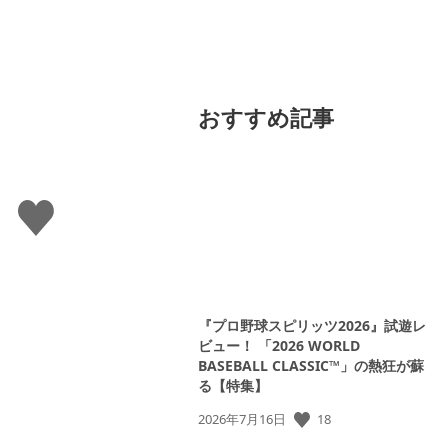
おすすめ記事
い
い
ね
す
る
『プロ野球スピリッツ2026』試遊レ
ビュー！ 「2026 WORLD
BASEBALL CLASSIC™」の熱狂が蘇
る【特集】
公
18
2026年7月16日
開