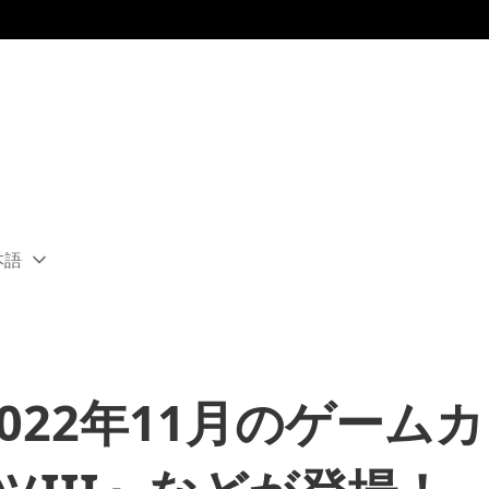
本語
ect
rent
ion:
ion
us 2022年11月のゲー