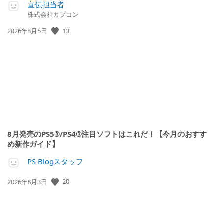
宣伝担当者
株式会社カプコン
公
13
2026年8月5日
開
日:
8月発売のPS5®/PS4®注目ソフトはこれだ！【今月のおすす
め新作ガイド】
PS Blogスタッフ
公
20
2026年8月3日
開
日: