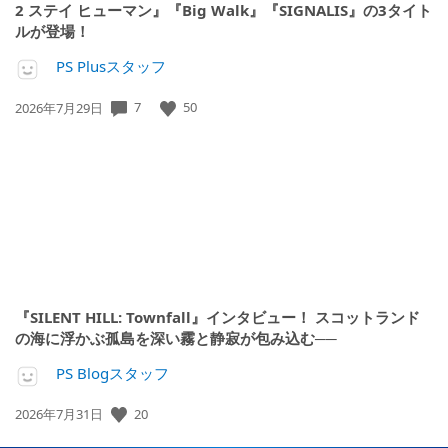
2 ステイ ヒューマン』『Big Walk』『SIGNALIS』の3タイト
ルが登場！
PS Plusスタッフ
公
7
50
2026年7月29日
開
日:
『SILENT HILL: Townfall』インタビュー！ スコットランド
の海に浮かぶ孤島を深い霧と静寂が包み込む──
PS Blogスタッフ
公
20
2026年7月31日
開