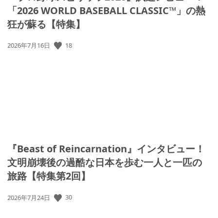
「2026 WORLD BASEBALL CLASSIC™」の熱
狂が蘇る【特集】
公
18
2026年7月16日
開
日:
『Beast of Reincarnation』インタビュー！
文明崩壊後の過酷な日本を歩む一人と一匹の
旅路【特集第2回】
公
30
2026年7月24日
開
日: