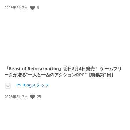
公
8
2026年8月7日
開
日:
『Beast of Reincarnation』明日8月4日発売！ ゲームフリ
ークが贈る“一人と一匹のアクションRPG”【特集第3回】
PS Blogスタッフ
公
25
2026年8月3日
開
日: