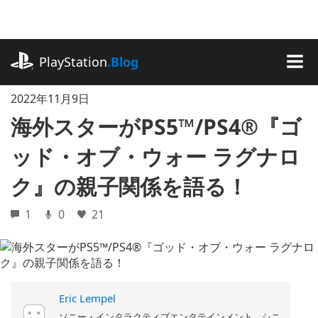
記
事
に
playstation.com
ス
PlayStation
.Blog
キ
MEN
ッ
2022年11月9日
プ
海外スターがPS5™/PS4®『ゴ
ッド・オブ・ウォー ラグナロ
ク』の親子関係を語る！
1
0
21
Eric Lempel
ソニー・インタラクティブエンタテインメント シニ