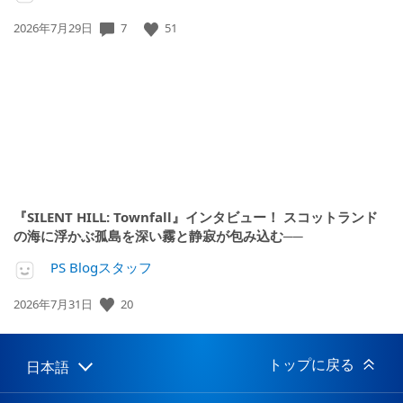
公
7
51
2026年7月29日
開
日:
『SILENT HILL: Townfall』インタビュー！ スコットランド
の海に浮かぶ孤島を深い霧と静寂が包み込む──
PS Blogスタッフ
公
20
2026年7月31日
開
日:
トップに戻る
日本語
Select
Current
a
region:
region