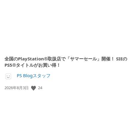
開
日:
全国のPlayStation®取扱店で「サマーセール」開催！ SIEの
PS5®タイトルがお買い得！
PS Blogスタッフ
公
24
2026年8月3日
開
日: