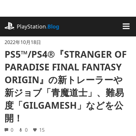
記
事
に
playstation.com
ス
PlayStation
.Blog
キ
MEN
ッ
2022年10月18日
プ
PS5™/PS4®『STRANGER OF
PARADISE FINAL FANTASY
ORIGIN』の新トレーラーや
新ジョブ「青魔道士」、難易
度「GILGAMESH」などを公
開！
0
0
15