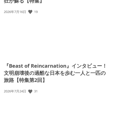
狂が蘇る【特集】
公
19
2026年7月16日
開
日:
『Beast of Reincarnation』インタビュー！
文明崩壊後の過酷な日本を歩む一人と一匹の
旅路【特集第2回】
公
31
2026年7月24日
開
日: