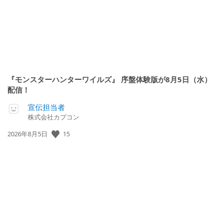
『モンスターハンターワイルズ』 序盤体験版が8月5日（水）
配信！
宣伝担当者
株式会社カプコン
公
15
2026年8月5日
開
日: