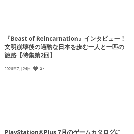
『Beast of Reincarnation』インタビュー！
文明崩壊後の過酷な日本を歩む一人と一匹の
旅路【特集第2回】
公
27
2026年7月24日
開
日:
PlayStation®Plus 7月のゲームカタログに