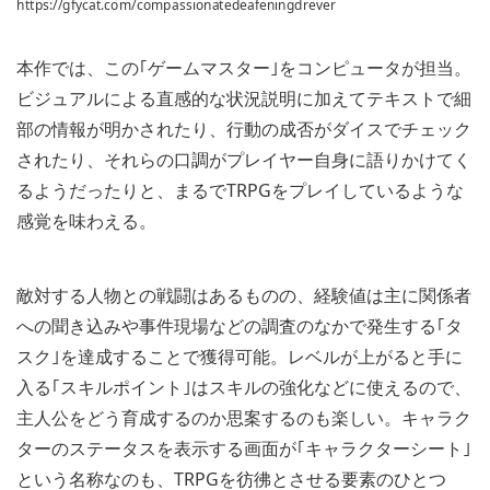
https://gfycat.com/compassionatedeafeningdrever
本作では、この｢ゲームマスター｣をコンピュータが担当。
ビジュアルによる直感的な状況説明に加えてテキストで細
部の情報が明かされたり、行動の成否がダイスでチェック
されたり、それらの口調がプレイヤー自身に語りかけてく
るようだったりと、まるでTRPGをプレイしているような
感覚を味わえる。
敵対する人物との戦闘はあるものの、経験値は主に関係者
への聞き込みや事件現場などの調査のなかで発生する｢タ
スク｣を達成することで獲得可能。レベルが上がると手に
入る｢スキルポイント｣はスキルの強化などに使えるので、
主人公をどう育成するのか思案するのも楽しい。キャラク
ターのステータスを表示する画面が｢キャラクターシート｣
という名称なのも、TRPGを彷彿とさせる要素のひとつ