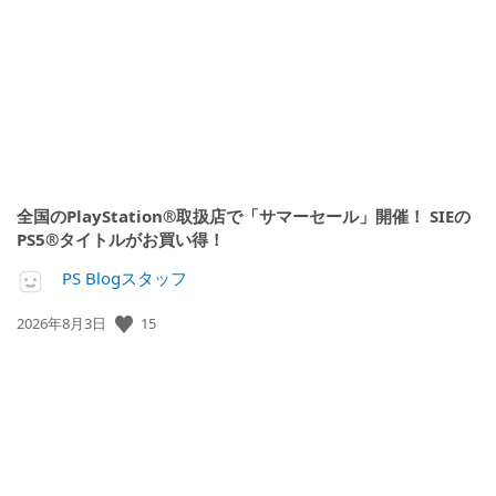
開
日:
全国のPlayStation®取扱店で「サマーセール」開催！ SIEの
PS5®タイトルがお買い得！
PS Blogスタッフ
公
15
2026年8月3日
開
日: