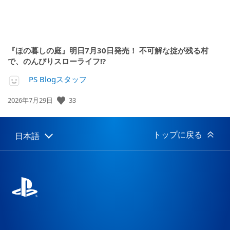
『ほの暮しの庭』明日7月30日発売！ 不可解な掟が残る村
で、のんびりスローライフ!?
PS Blogスタッフ
公
33
2026年7月29日
開
日:
トップに戻る
日本語
Select
Current
a
region:
region