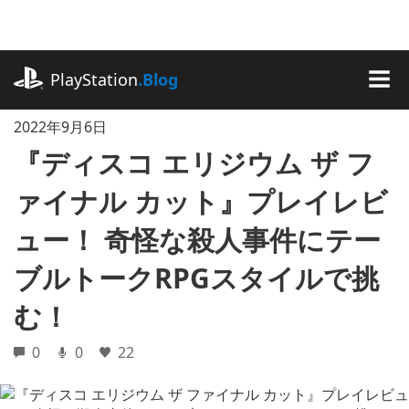
記
事
に
playstation.com
ス
PlayStation
.Blog
キ
MEN
ッ
2022年9月6日
プ
『ディスコ エリジウム ザ フ
ァイナル カット』プレイレビ
ュー！ 奇怪な殺人事件にテー
ブルトークRPGスタイルで挑
む！
0
0
22