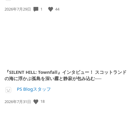
公
1
44
2026年7月29日
開
日:
『SILENT HILL: Townfall』インタビュー！ スコットランド
の海に浮かぶ孤島を深い霧と静寂が包み込む──
PS Blogスタッフ
公
18
2026年7月31日
開
日: