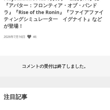
『アバター：フロンティア・オブ・パンド
ラ』『Rise of the Ronin』『ファイアファイ
ティングシミュレ一タ一 イグナイト』など
が登場！
公
46
2026年7月16日
開
日:
コメントの受付は終了しました。
注目記事