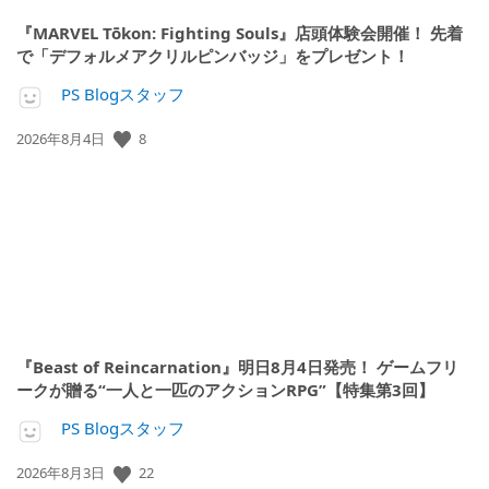
『MARVEL Tōkon: Fighting Souls』店頭体験会開催！ 先着
で「デフォルメアクリルピンバッジ」をプレゼント！
PS Blogスタッフ
公
8
2026年8月4日
開
日:
『Beast of Reincarnation』明日8月4日発売！ ゲームフリ
ークが贈る“一人と一匹のアクションRPG”【特集第3回】
PS Blogスタッフ
公
22
2026年8月3日