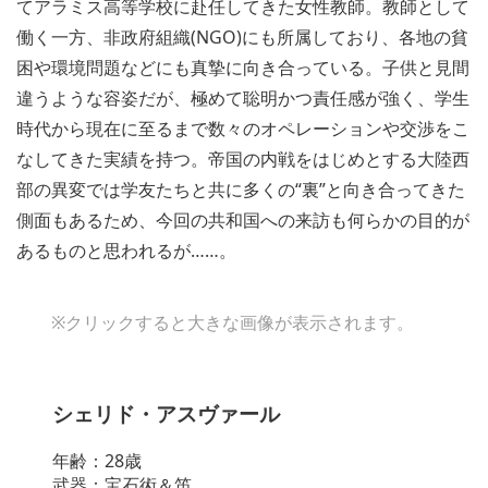
てアラミス高等学校に赴任してきた女性教師。教師として
働く一方、非政府組織(NGO)にも所属しており、各地の貧
困や環境問題などにも真摯に向き合っている。子供と見間
違うような容姿だが、極めて聡明かつ責任感が強く、学生
時代から現在に至るまで数々のオペレーションや交渉をこ
なしてきた実績を持つ。帝国の内戦をはじめとする大陸西
部の異変では学友たちと共に多くの“裏”と向き合ってきた
側面もあるため、今回の共和国への来訪も何らかの目的が
あるものと思われるが……。
※クリックすると大きな画像が表示されます。
シェリド・アスヴァール
年齢：28歳
武器：宝石術＆笛