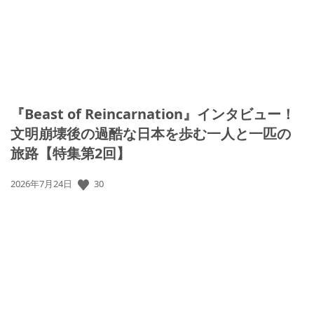
『Beast of Reincarnation』インタビュー！
文明崩壊後の過酷な日本を歩む一人と一匹の
旅路【特集第2回】
公
30
2026年7月24日
開
日: