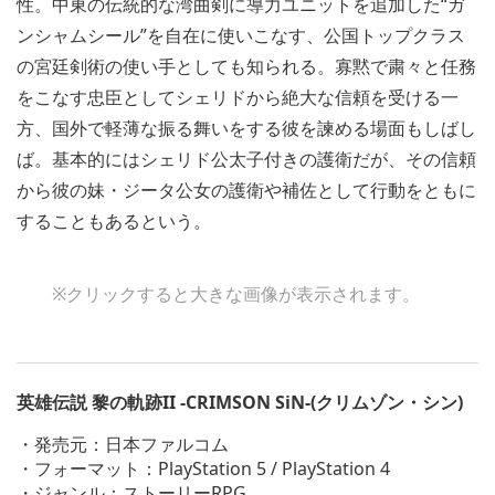
性。中東の伝統的な湾曲剣に導力ユニットを追加した“ガ
ンシャムシール”を自在に使いこなす、公国トップクラス
の宮廷剣術の使い手としても知られる。寡黙で粛々と任務
をこなす忠臣としてシェリドから絶大な信頼を受ける一
方、国外で軽薄な振る舞いをする彼を諫める場面もしばし
ば。基本的にはシェリド公太子付きの護衛だが、その信頼
から彼の妹・ジータ公女の護衛や補佐として行動をともに
することもあるという。
※クリックすると大きな画像が表示されます。
英雄伝説 黎の軌跡II -CRIMSON SiN-(クリムゾン・シン)
・発売元：日本ファルコム
・フォーマット：PlayStation 5 / PlayStation 4
・ジャンル：ストーリーRPG