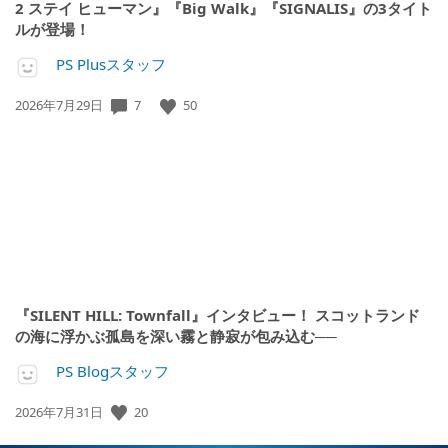
2 ステイ ヒューマン』『Big Walk』『SIGNALIS』の3タイト
ルが登場！
PS Plusスタッフ
公
7
50
2026年7月29日
開
日:
『SILENT HILL: Townfall』インタビュー！ スコットランド
の海に浮かぶ孤島を深い霧と静寂が包み込む──
PS Blogスタッフ
公
20
2026年7月31日
開
日: