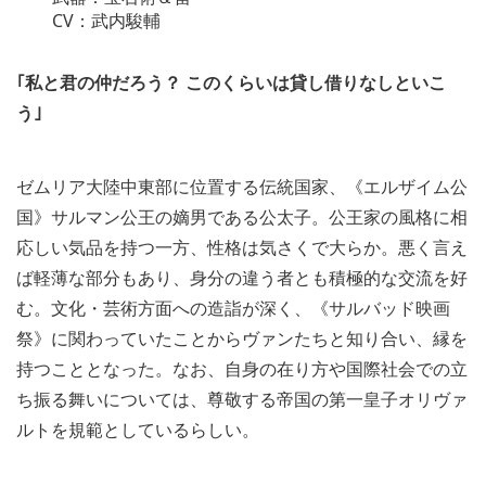
CV：武内駿輔
｢私と君の仲だろう？ このくらいは貸し借りなしといこ
う｣
ゼムリア大陸中東部に位置する伝統国家、《エルザイム公
国》サルマン公王の嫡男である公太子。公王家の風格に相
応しい気品を持つ一方、性格は気さくで大らか。悪く言え
ば軽薄な部分もあり、身分の違う者とも積極的な交流を好
む。文化・芸術方面への造詣が深く、《サルバッド映画
祭》に関わっていたことからヴァンたちと知り合い、縁を
持つこととなった。なお、自身の在り方や国際社会での立
ち振る舞いについては、尊敬する帝国の第一皇子オリヴァ
ルトを規範としているらしい。