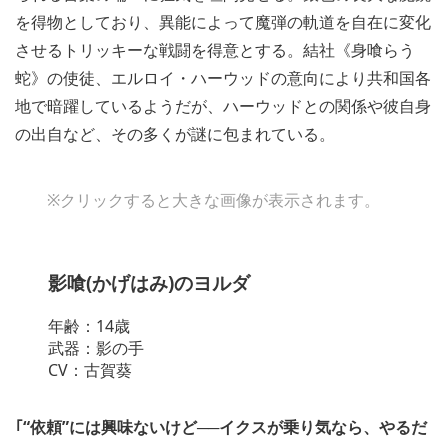
を得物としており、異能によって魔弾の軌道を自在に変化
させるトリッキーな戦闘を得意とする。結社《身喰らう
蛇》の使徒、エルロイ・ハーウッドの意向により共和国各
地で暗躍しているようだが、ハーウッドとの関係や彼自身
の出自など、その多くが謎に包まれている。
※クリックすると大きな画像が表示されます。
影喰(かげはみ)のヨルダ
年齢：14歳
武器：影の手
CV：古賀葵
｢“依頼”には興味ないけど──イクスが乗り気なら、やるだ