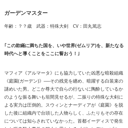
ガーデンマスター
年齢：？？歳 武器：特殊大剣 CV：田丸篤志
｢この欺瞞に満ちた国を、いや世界(ゼムリア)を、新たなる
時代へと導くことをここに誓おう！｣
マフィア《アルマータ》にも協力していた凶悪な暗殺組織
《庭園(ガーデン)》──その残党を纏め、暗躍する白装束の
謎めいた男。どこか尊大で自らの行ないに陶酔しているか
のような振る舞いも垣間見せるが、二振りの特殊な大剣に
よる実力は圧倒的。スウィンとナーディアが《庭園》を脱
した後に組織内で台頭した人物らしく、ふたりもその存在
については知らされていなかった。首都イーディスで発生