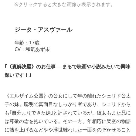
※クリックすると大きな画像が表示されます。
ジータ・アスヴァール
年齢：17歳
CV：和氣あず未
｢《裏解決屋》のお仕事──まるで映画や小説みたいで興味
深いです！｣
《エルザイム公国》の公女にして年の離れたシェリド公太
子の妹。聡明で真面目なしっかり者であり、シェリドから
も｢自分よりできた妹｣と評されているが、彼女もまた兄に
は尊敬の念を抱いている。その一方、年相応に架空の物語
に熱を上げるなどやや浮世離れした一面をのぞかせること