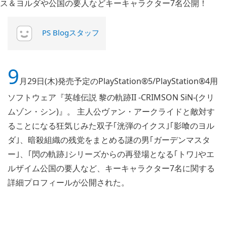
PS Blogスタッフ
9
月29日(木)発売予定のPlayStation®5/PlayStation®4用
ソフトウェア『英雄伝説 黎の軌跡II -CRIMSON SiN-(クリ
ムゾン・シン)』。 主人公ヴァン・アークライドと敵対す
ることになる狂気じみた双子｢洸弾のイクス｣｢影喰のヨル
ダ｣、暗殺組織の残党をまとめる謎の男｢ガーデンマスタ
ー｣、｢閃の軌跡｣シリーズからの再登場となる｢トワ｣やエ
ルザイム公国の要人など、キーキャラクター7名に関する
詳細プロフィールが公開された。