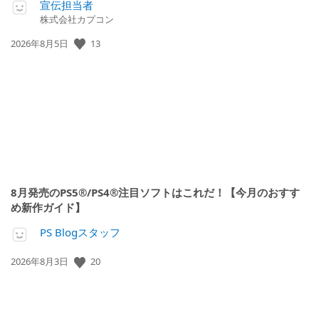
宣伝担当者
株式会社カプコン
公
13
2026年8月5日
開
日:
8月発売のPS5®/PS4®注目ソフトはこれだ！【今月のおすす
め新作ガイド】
PS Blogスタッフ
公
20
2026年8月3日
開
日: