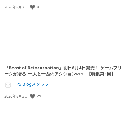
公
8
2026年8月7日
開
日:
『Beast of Reincarnation』明日8月4日発売！ ゲームフリ
ークが贈る“一人と一匹のアクションRPG”【特集第3回】
PS Blogスタッフ
公
25
2026年8月3日
開
日: