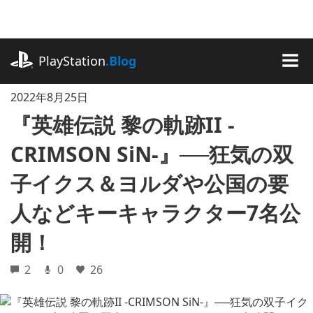
記
事
に
playstation.com
ス
PlayStation
.Blog
キ
MEN
ッ
2022年8月25日
プ
『英雄伝説 黎の軌跡II -
CRIMSON SiN-』──狂気の双
子イクス＆ヨルダや公国の要
人などキーキャラクター7名公
開！
2
0
26