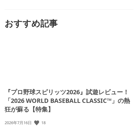
ね
す
る
おすすめ記事
『プロ野球スピリッツ2026』試遊レビュー！
「2026 WORLD BASEBALL CLASSIC™」の熱
狂が蘇る【特集】
公
18
2026年7月16日
開
日: