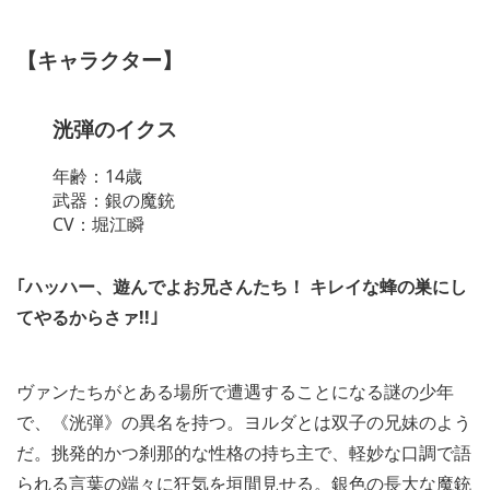
【キャラクター】
洸弾のイクス
年齢：14歳
武器：銀の魔銃
CV：堀江瞬
｢ハッハー、遊んでよお兄さんたち！ キレイな蜂の巣にし
てやるからさァ!!｣
ヴァンたちがとある場所で遭遇することになる謎の少年
で、《洸弾》の異名を持つ。ヨルダとは双子の兄妹のよう
だ。挑発的かつ刹那的な性格の持ち主で、軽妙な口調で語
られる言葉の端々に狂気を垣間見せる。銀色の長大な魔銃