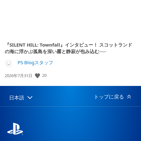
『SILENT HILL: Townfall』インタビュー！ スコットランド
の海に浮かぶ孤島を深い霧と静寂が包み込む──
PS Blogスタッフ
公
20
2026年7月31日
開
日:
トップに戻る
日本語
Select
Current
a
region:
region