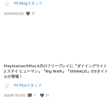
PS Blogスタッフ
公
21
2026年8月3日
開
日:
PlayStation®Plus 8月のフリープレイに『ダイイングライト
2 ステイ ヒューマン』『Big Walk』『SIGNALIS』の3タイト
ルが登場！
PS Plusスタッフ
公
7
51
2026年7月29日
開
日: