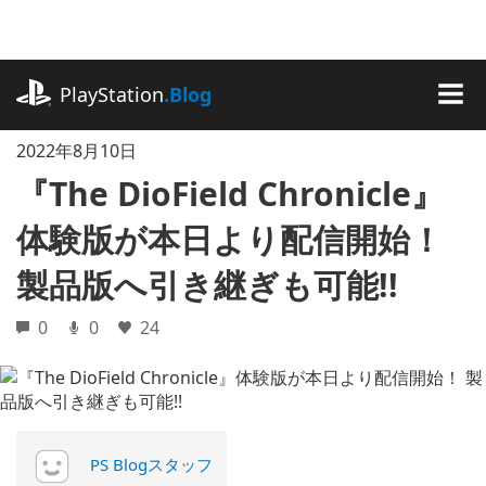
記
事
に
playstation.com
ス
PlayStation
.Blog
キ
MEN
ッ
2022年8月10日
プ
『The DioField Chronicle』
体験版が本日より配信開始！
製品版へ引き継ぎも可能!!
0
0
24
PS Blogスタッフ