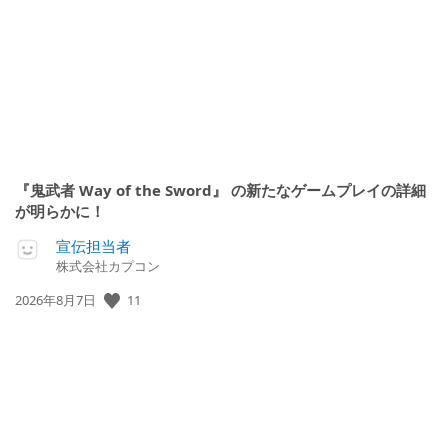
『鬼武者 Way of the Sword』 の新たなゲームプレイの詳細
が明らかに！
宣伝担当者
株式会社カプコン
公
11
2026年8月7日
開
日: