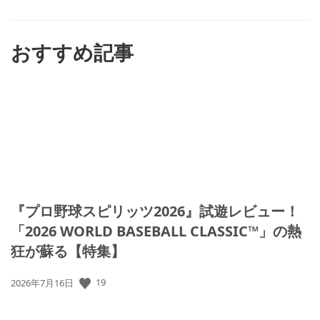
ね
す
る
おすすめ記事
『プロ野球スピリッツ2026』試遊レビュー！
「2026 WORLD BASEBALL CLASSIC™」の熱
狂が蘇る【特集】
公
19
2026年7月16日
開
日: