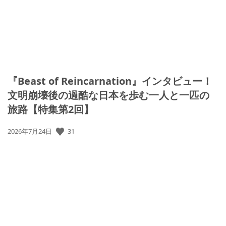
『Beast of Reincarnation』インタビュー！
文明崩壊後の過酷な日本を歩む一人と一匹の
旅路【特集第2回】
公
31
2026年7月24日
開
日: