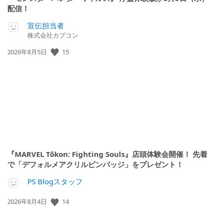
配信！
宣伝担当者
株式会社カプコン
公
15
2026年8月5日
開
日:
『MARVEL Tōkon: Fighting Souls』店頭体験会開催！ 先着
で「デフォルメアクリルピンバッジ」をプレゼント！
PS Blogスタッフ
公
14
2026年8月4日
開
日: