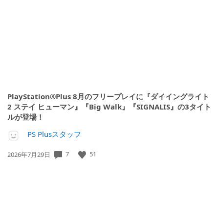
開
日:
PlayStation®Plus 8月のフリープレイに『ダイイングライト
2 ステイ ヒューマン』『Big Walk』『SIGNALIS』の3タイト
ルが登場！
PS Plusスタッフ
公
7
51
2026年7月29日
開
日: