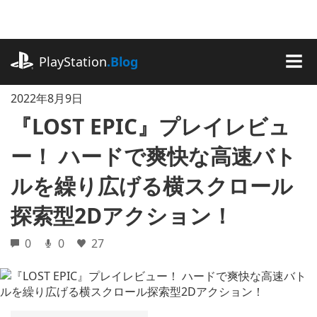
記
事
に
playstation.com
ス
PlayStation
.Blog
キ
MEN
ッ
2022年8月9日
プ
『LOST EPIC』プレイレビュ
ー！ ハードで爽快な高速バト
ルを繰り広げる横スクロール
探索型2Dアクション！
0
0
27