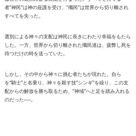
者”神⺠”は神の庇護を受け、”殲⺠”は世界から切り離され
すべてを失った。
選別による神々の支配は神⺠に⻑きにわたり幸福をもたら
した。一方、世界から切り離された殲⺠達は、疲弊し死を
待つだけの時を送っていた。
しかし、その中から神々に挑む者たちが現れた。自ら
を”騎士”と名乗り、神々を殺す技”シンギ”を繰り、この支
配からの解放を勝ち取るため、”神域”へと足を踏み入れる
のだった──。