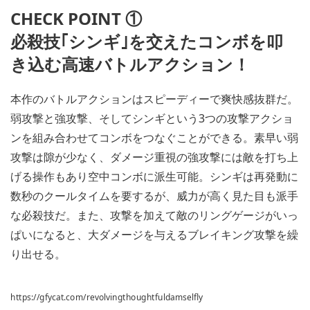
CHECK POINT ①
必殺技｢シンギ｣を交えたコンボを叩
き込む高速バトルアクション！
本作のバトルアクションはスピーディーで爽快感抜群だ。
弱攻撃と強攻撃、そしてシンギという3つの攻撃アクショ
ンを組み合わせてコンボをつなぐことができる。素早い弱
攻撃は隙が少なく、ダメージ重視の強攻撃には敵を打ち上
げる操作もあり空中コンボに派生可能。シンギは再発動に
数秒のクールタイムを要するが、威力が高く見た目も派手
な必殺技だ。また、攻撃を加えて敵のリングゲージがいっ
ぱいになると、大ダメージを与えるブレイキング攻撃を繰
り出せる。
https://gfycat.com/revolvingthoughtfuldamselfly