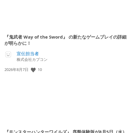
『鬼武者 Way of the Sword』 の新たなゲームプレイの詳細
が明らかに！
宣伝担当者
株式会社カプコン
公
10
2026年8月7日
開
日:
『モンスターハンターワイルズ』 序盤体験版が8月5日（水）