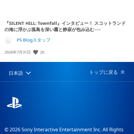
『SILENT HILL: Townfall』インタビュー！ スコットランド
の海に浮かぶ孤島を深い霧と静寂が包み込む──
PS Blogスタッフ
公
20
2026年7月31日
開
日:
トップに戻る
日本語
Select
Current
a
region:
region
© 2026 Sony Interactive Entertainment Inc. All Rights