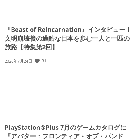
『Beast of Reincarnation』インタビュー！
文明崩壊後の過酷な日本を歩む一人と一匹の
旅路【特集第2回】
公
31
2026年7月24日
開
日:
PlayStation®Plus 7月のゲームカタログに
『アバター：フロンティア・オブ・パンド