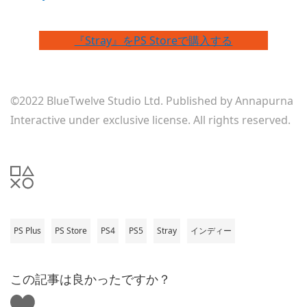
『Stray』をPS Storeで購入する
©2022 BlueTwelve Studio Ltd. Published by Annapurna
Interactive under exclusive license. All rights reserved.
PS Plus
PS Store
PS4
PS5
Stray
インディー
この記事は良かったですか？
い