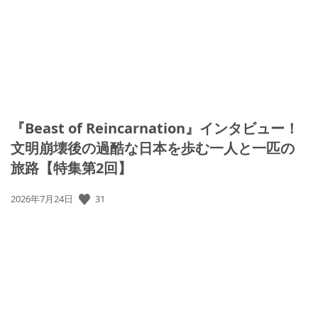
日:
『Beast of Reincarnation』インタビュー！
文明崩壊後の過酷な日本を歩む一人と一匹の
旅路【特集第2回】
公
31
2026年7月24日
開
日: