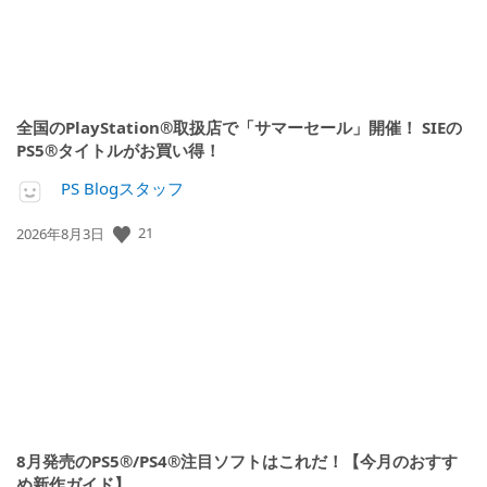
全国のPlayStation®取扱店で「サマーセール」開催！ SIEの
PS5®タイトルがお買い得！
PS Blogスタッフ
公
21
2026年8月3日
開
日:
8月発売のPS5®/PS4®注目ソフトはこれだ！【今月のおすす
め新作ガイド】