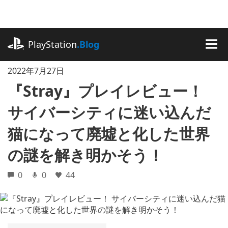
記
事
に
playstation.com
ス
PlayStation
.Blog
キ
MEN
ッ
2022年7月27日
プ
『Stray』プレイレビュー！
サイバーシティに迷い込んだ
猫になって廃墟と化した世界
の謎を解き明かそう！
0
0
44