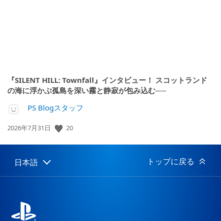
『SILENT HILL: Townfall』インタビュー！ スコットランド
の海に浮かぶ孤島を深い霧と静寂が包み込む──
PS Blogスタッフ
公
20
2026年7月31日
開
日:
トップに戻る
日本語
Select
Current
a
region:
region