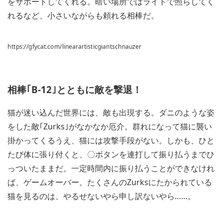
をサポートしてくれる。暗い場所ではライトで照らしてく
れるなど、小さいながらも頼れる相棒だ。
https://gfycat.com/linearartisticgiantschnauzer
相棒｢B-12｣とともに敵を撃退！
猫が迷い込んだ世界には、敵も出現する。ダニのような姿
をした敵｢Zurks｣がなかなか厄介。群れになって猫に襲い
掛かってくるうえ、猫には攻撃手段がない。しかも、ひと
たび体に張り付くと、〇ボタンを連打して振り払うまでひ
っついたままだ。一定時間内に振り払うことができなけれ
ば、ゲームオーバー。たくさんのZurksにたかられている
猫を見るのは、やるせないやら申し訳ないやら……。