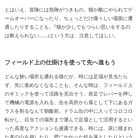
とはいえ、冒険には危険がつきもの。猫が敵にやられてゲ
ームオーバーになったり、ちょっとだけ痛々しい場面に遭
遇したりすることも。｢猫が少しでもつらい思いをするの
は耐えられない……｣という方は、注意してほしい。
フィールド上の仕掛けを使って先へ進もう
どんな狭い場所も通れる猫だが、時には足場が見当たら
ず、先に進めなくなることも。そんな時は、フィールド上
のギミックを使って活路を見出そう。前足でレバーを押し
て機械の電源を入れる、缶を高所から落として下にあるガ
ラスを割るなんて朝飯前。ドラム缶の中に入ってコロコロ
転がし、目当ての場所まで運んで足場として活用するとい
った高度なアクションも披露できる。時には、床に積まれ
た本の山を崩したり、壁にかかった絵を落としたりという