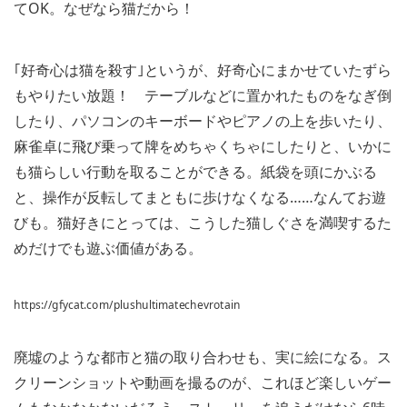
てOK。なぜなら猫だから！
｢好奇心は猫を殺す｣というが、好奇心にまかせていたずら
もやりたい放題！ テーブルなどに置かれたものをなぎ倒
したり、パソコンのキーボードやピアノの上を歩いたり、
麻雀卓に飛び乗って牌をめちゃくちゃにしたりと、いかに
も猫らしい行動を取ることができる。紙袋を頭にかぶる
と、操作が反転してまともに歩けなくなる……なんてお遊
びも。猫好きにとっては、こうした猫しぐさを満喫するた
めだけでも遊ぶ価値がある。
https://gfycat.com/plushultimatechevrotain
廃墟のような都市と猫の取り合わせも、実に絵になる。ス
クリーンショットや動画を撮るのが、これほど楽しいゲー