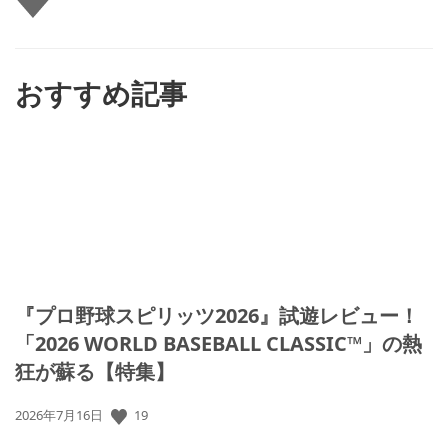
い
ね
す
る
おすすめ記事
『プロ野球スピリッツ2026』試遊レビュー！
「2026 WORLD BASEBALL CLASSIC™」の熱
狂が蘇る【特集】
公
19
2026年7月16日
開