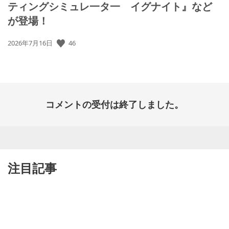
ティングシミュレ一タ一 イグナイト』など
が登場！
公
46
2026年7月16日
開
日:
コメントの受付は終了しました。
注目記事