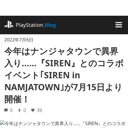
記
事
に
playstation.com
ス
PlayStation
.Blog
キ
MEN
ッ
2022年7月6日
プ
今年はナンジャタウンで異界
入り……『SIREN』とのコラボ
イベント｢SIREN in
NAMJATOWN｣が7月15日より
開催！
0
0
39