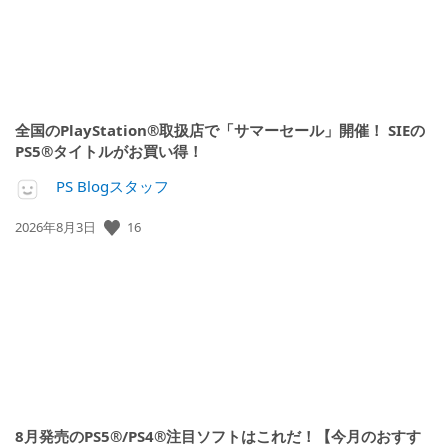
全国のPlayStation®取扱店で「サマーセール」開催！ SIEの
PS5®タイトルがお買い得！
PS Blogスタッフ
公
16
2026年8月3日
開
日:
8月発売のPS5®/PS4®注目ソフトはこれだ！【今月のおすす