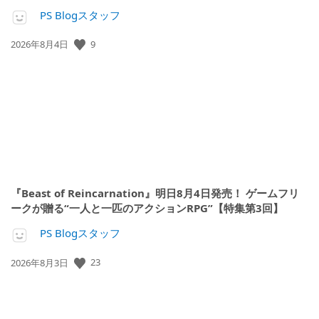
PS Blogスタッフ
公
9
2026年8月4日
開
日:
『Beast of Reincarnation』明日8月4日発売！ ゲームフリ
ークが贈る“一人と一匹のアクションRPG”【特集第3回】
PS Blogスタッフ
公
23
2026年8月3日
開
日: