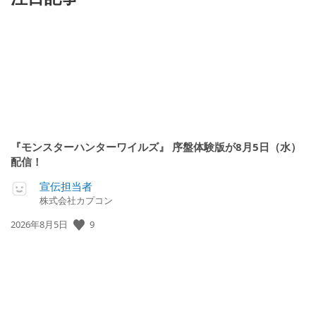
『モンスターハンターワイルズ』 序盤体験版が8月5日（水）
配信！
宣伝担当者
株式会社カプコン
公
9
2026年8月5日
開
日: