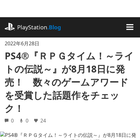
記
事
に
playstation.com
ス
PlayStation
.Blog
キ
MEN
ッ
2022年6月28日
プ
PS4®『ＲＰＧタイム！～ライ
トの伝説～』が8月18日に発
売！ 数々のゲームアワード
を受賞した話題作をチェッ
ク！
0
0
24