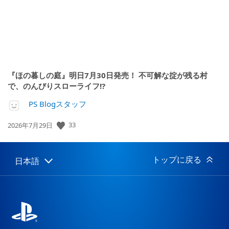
『ほの暮しの庭』明日7月30日発売！ 不可解な掟が残る村
で、のんびりスローライフ!?
PS Blogスタッフ
公
33
2026年7月29日
開
日:
トップに戻る
日本語
Select
Current
a
region:
region