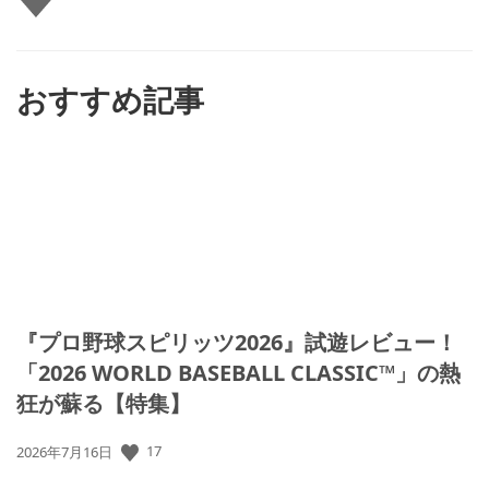
い
ね
す
る
おすすめ記事
『プロ野球スピリッツ2026』試遊レビュー！
「2026 WORLD BASEBALL CLASSIC™」の熱
狂が蘇る【特集】
公
17
2026年7月16日
開