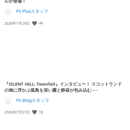
ルが登場！
PS Plusスタッフ
公
44
2026年7月29日
開
日:
『SILENT HILL: Townfall』インタビュー！ スコットランド
の海に浮かぶ孤島を深い霧と静寂が包み込む──
PS Blogスタッフ
公
18
2026年7月31日
開
日: