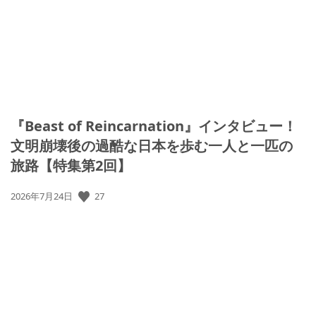
日:
『Beast of Reincarnation』インタビュー！
文明崩壊後の過酷な日本を歩む一人と一匹の
旅路【特集第2回】
公
27
2026年7月24日
開
日: