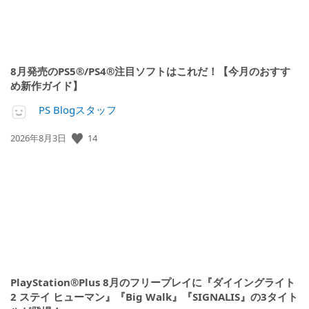
8月発売のPS5®/PS4®注目ソフトはこれだ！【今月のおすす
め新作ガイド】
PS Blogスタッフ
公
14
2026年8月3日
開
日:
PlayStation®Plus 8月のフリープレイに『ダイイングライト
2 ステイ ヒューマン』『Big Walk』『SIGNALIS』の3タイト