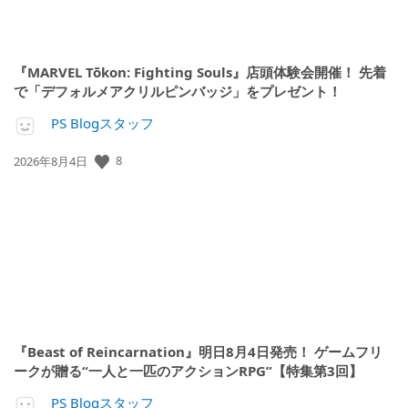
『MARVEL Tōkon: Fighting Souls』店頭体験会開催！ 先着
で「デフォルメアクリルピンバッジ」をプレゼント！
PS Blogスタッフ
公
8
2026年8月4日
開
日:
『Beast of Reincarnation』明日8月4日発売！ ゲームフリ
ークが贈る“一人と一匹のアクションRPG”【特集第3回】
PS Blogスタッフ