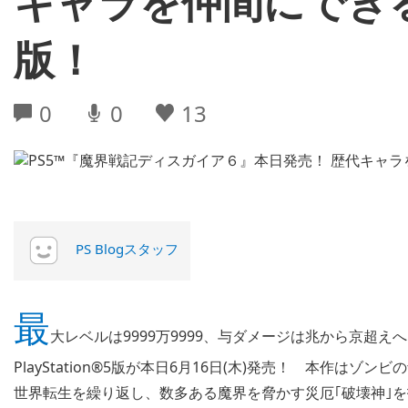
キャラを仲間にでき
版！
0
0
13
PS Blogスタッフ
最
大レベルは9999万9999、与ダメージは兆から京超
PlayStation®5版が本日6月16日(木)発売！ 本作は
世界転生を繰り返し、数多ある魔界を脅かす災厄｢破壊神｣