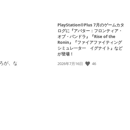
View
and
download
View
image
and
download
PlayStation®Plus 7月のゲームカタ
image
ログに『アバター：フロンティア・
オブ・パンドラ』『Rise of the
Ronin』『ファイアファイティング
シミュレ一タ一 イグナイト』など
が登場！
View
ころが、なんともディ
公
46
2026年7月16日
and
開
download
日:
image
View
and
download
image