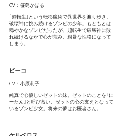
CV：笹島かほる
｢超転生｣という転移魔術で異世界を渡り歩き、
破壊神に挑み続けるゾンビの少年。もともとは
穏やかなゾンビだったが、超転生で破壊神に敗
れ続けるなかで心が荒み、粗暴な性格になって
しまう。
ビーコ
CV：小原莉子
純真で心優しいゼットの妹。ゼットのことを｢に
ーたん｣と呼び慕い、ゼットの心の支えとなって
いるゾンビ少女。将来の夢はお医者さん。
ケルベロス