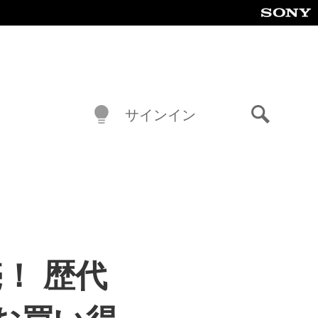
サインイン
検
索
！ 歴代