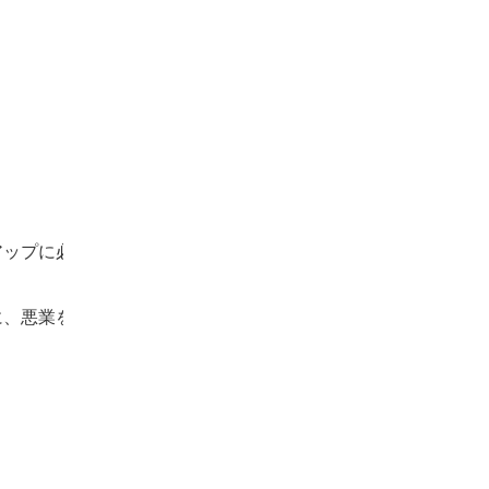
View
アップに必要なマナな
and
download
image
View
に、悪業を積み重ねて
and
download
image