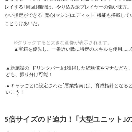
レイする｢周回｣機能は、やり込み派プレイヤーの強い味方。
かい指定ができる｢魔心(マシン)エディット｣機能も搭載し
ことうけあいだ。
※クリックすると大きな画像が表示されます。
▲宝箱を優先し、一番近い敵に特定のスキルを使用……
▲新施設の｢ドリンクバー｣は獲得した経験値やマナなどを
ども、振り分け可能！
▲キャラごとに設定された｢悪業指南｣は、育成指針となる
いこう！
5倍サイズのド迫力！ ｢大型ユニット