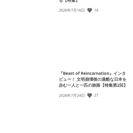
る【特集】
公
18
2026年7月16日
View
開
and
日:
download
image
View
and
download
image
『Beast of Reincarnation』インタ
ビュー！ 文明崩壊後の過酷な日本を
歩む一人と一匹の旅路【特集第2回】
公
27
2026年7月24日
開
日: