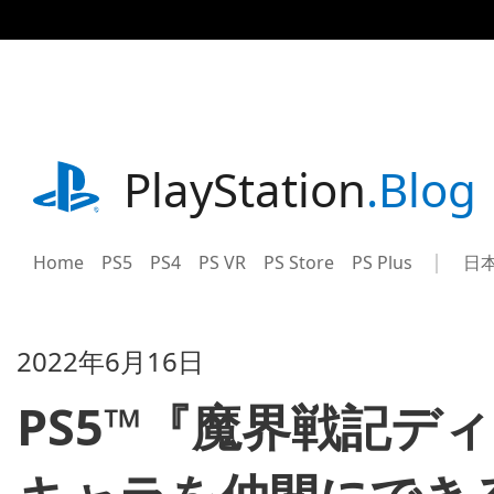
記
事
に
ス
キ
ッ
プ
playstation.com
PlayStation
.Blog
Home
PS5
PS4
PS VR
PS Store
PS Plus
日
Sel
Cur
a
reg
reg
2022年6月16日
PS5™『魔界戦記デ