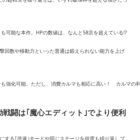
可能な本作。HPの数値は、なんと58京を超えている!?
反撃回数や移動力といった普通は鍛えられない能力を上げ
分も強化可能。ただし、消費カルマも相応に高い！ カルマの
動戦闘は｢魔心エディット｣でより便利
にする｢倍速｣モードや同じステージを何度も繰り返しプ