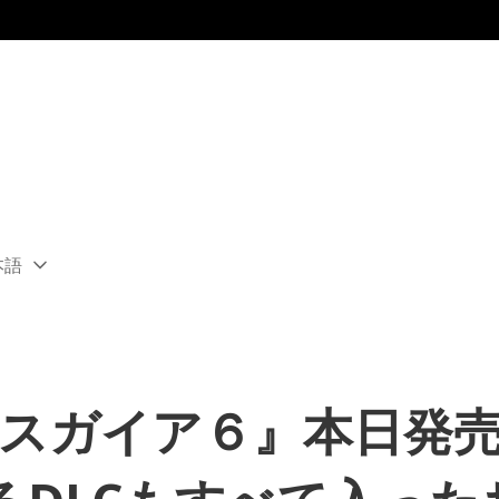
本語
ect
rent
ion:
ion
ィスガイア６』本日発売