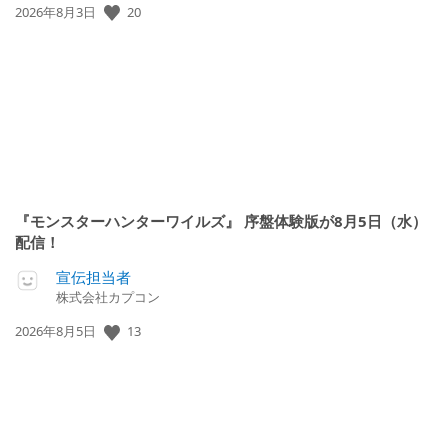
公
20
2026年8月3日
開
日:
『モンスターハンターワイルズ』 序盤体験版が8月5日（水）
配信！
宣伝担当者
株式会社カプコン
公
13
2026年8月5日
開
日: