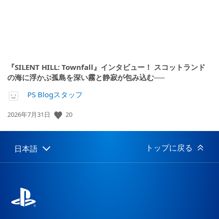
『SILENT HILL: Townfall』インタビュー！ スコットランド
の海に浮かぶ孤島を深い霧と静寂が包み込む──
PS Blogスタッフ
公
20
2026年7月31日
開
日:
トップに戻る
日本語
Select
Current
a
region:
region