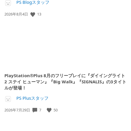
PS Blogスタッフ
公
13
2026年8月4日
開
日:
PlayStation®Plus 8月のフリープレイに『ダイイングライト
2 ステイ ヒューマン』『Big Walk』『SIGNALIS』の3タイト
ルが登場！
PS Plusスタッフ
公
7
50
2026年7月29日
開
日: