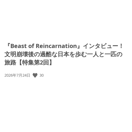
『Beast of Reincarnation』インタビュー！
文明崩壊後の過酷な日本を歩む一人と一匹の
旅路【特集第2回】
公
30
2026年7月24日
開
日: