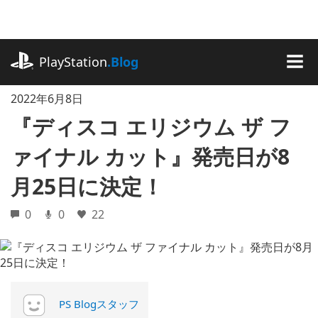
記
事
に
playstation.com
ス
PlayStation
.Blog
キ
MEN
ッ
2022年6月8日
プ
『ディスコ エリジウム ザ フ
ァイナル カット』発売日が8
月25日に決定！
0
0
22
PS Blogスタッフ