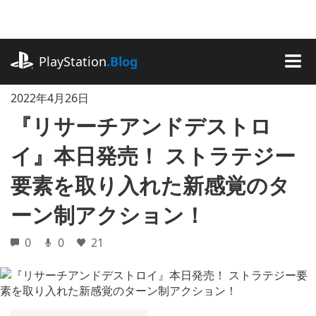
記
事
に
playstation.com
ス
PlayStation
.Blog
キ
MEN
ッ
2022年4月26日
プ
『リサーチアンドデストロ
イ』本日発売！ ストラテジー
要素を取り入れた新感覚のタ
ーン制アクション！
0
0
21