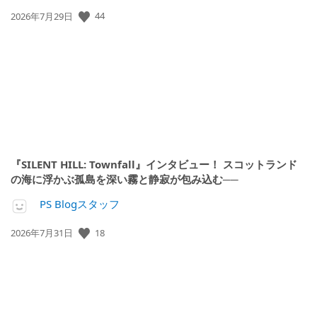
公
44
2026年7月29日
開
日:
『SILENT HILL: Townfall』インタビュー！ スコットランド
の海に浮かぶ孤島を深い霧と静寂が包み込む──
PS Blogスタッフ
公
18
2026年7月31日
開
日: