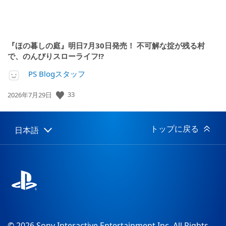
『ほの暮しの庭』明日7月30日発売！ 不可解な掟が残る村
で、のんびりスローライフ!?
PS Blogスタッフ
公
33
2026年7月29日
開
日:
トップに戻る
日本語
Select
Current
a
region:
region
© 2026 Sony Interactive Entertainment Inc. All Rights