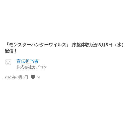
『モンスターハンターワイルズ』 序盤体験版が8月5日（水）
配信！
宣伝担当者
株式会社カプコン
公
9
2026年8月5日
開
日: