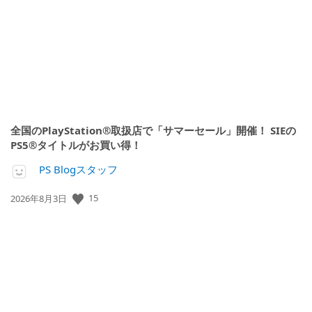
日:
全国のPlayStation®取扱店で「サマーセール」開催！ SIEの
PS5®タイトルがお買い得！
PS Blogスタッフ
公
15
2026年8月3日
開
日: