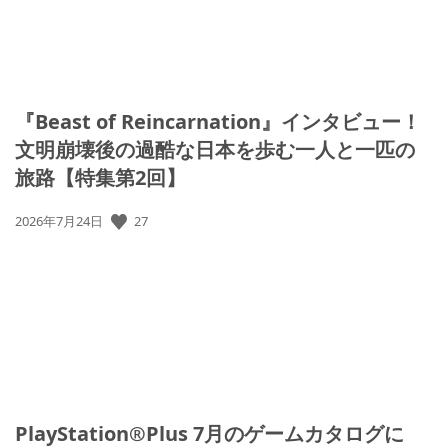
『Beast of Reincarnation』インタビュー！
文明崩壊後の過酷な日本を歩む一人と一匹の
旅路【特集第2回】
公
27
2026年7月24日
開
日:
PlayStation®Plus 7月のゲームカタログに