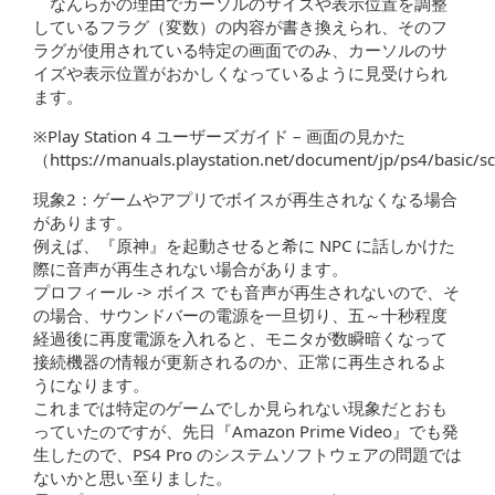
なんらかの理由でカーソルのサイズや表示位置を調整
しているフラグ（変数）の内容が書き換えられ、そのフ
ラグが使用されている特定の画面でのみ、カーソルのサ
イズや表示位置がおかしくなっているように見受けられ
ます。
※Play Station 4 ユーザーズガイド – 画面の見かた
（https://manuals.playstation.net/document/jp/ps4/basic/s
現象2：ゲームやアプリでボイスが再生されなくなる場合
があります。
例えば、『原神』を起動させると希に NPC に話しかけた
際に音声が再生されない場合があります。
プロフィール -> ボイス でも音声が再生されないので、そ
の場合、サウンドバーの電源を一旦切り、五～十秒程度
経過後に再度電源を入れると、モニタが数瞬暗くなって
接続機器の情報が更新されるのか、正常に再生されるよ
うになります。
これまでは特定のゲームでしか見られない現象だとおも
っていたのですが、先日『Amazon Prime Video』でも発
生したので、PS4 Pro のシステムソフトウェアの問題では
ないかと思い至りました。