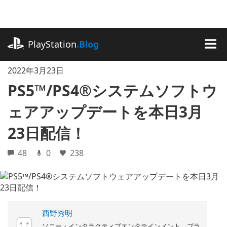
記
事
に
playstation.com
ス
PlayStation
.Blog
キ
MEN
ッ
2022年3月23日
プ
PS5™/PS4®システムソフトウ
ェアアップデートを本日3月
23日配信！
48
0
238
西野秀明
ソニー・インタラクティブエンタテインメント プラ