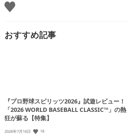
い
い
ね
す
る
おすすめ記事
『プロ野球スピリッツ2026』試遊レビュー！
「2026 WORLD BASEBALL CLASSIC™」の熱
狂が蘇る【特集】
公
18
2026年7月16日