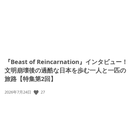
開
日:
『Beast of Reincarnation』インタビュー！
文明崩壊後の過酷な日本を歩む一人と一匹の
旅路【特集第2回】
公
27
2026年7月24日
開
日: