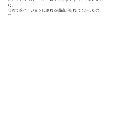
た。
せめて前バージョンに戻れる機能があればよかったの
に。
もう信用できない。
k1283shimi
2022年3月23日 12:46
全然ゲームに、入れない。
プラス年契約なのに、切れてるはずないのに、天下の
SONYが・・・