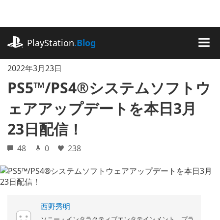
記
事
に
playstation.com
ス
PlayStation
.Blog
キ
MEN
ッ
2022年3月23日
プ
PS5™/PS4®システムソフトウ
ェアアップデートを本日3月
23日配信！
48
0
238
西野秀明
ソニー・インタラクティブエンタテインメント プラ