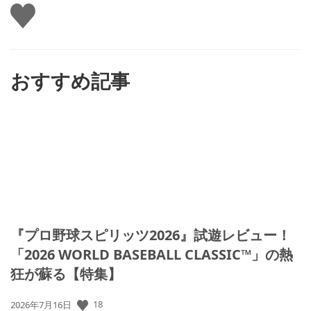
い
い
ね
す
る
おすすめ記事
『プロ野球スピリッツ2026』試遊レビュー！
「2026 WORLD BASEBALL CLASSIC™」の熱
狂が蘇る【特集】
公
18
2026年7月16日