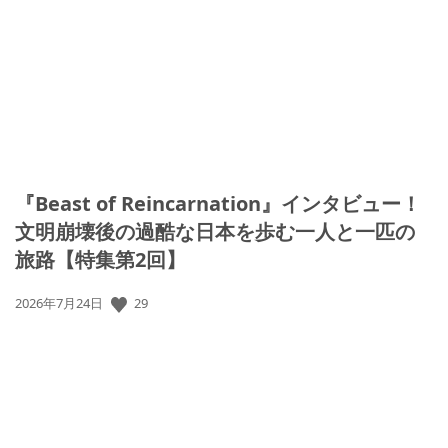
開
日:
『Beast of Reincarnation』インタビュー！
文明崩壊後の過酷な日本を歩む一人と一匹の
旅路【特集第2回】
公
29
2026年7月24日
開
日: