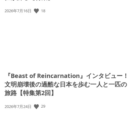
公
18
2026年7月16日
開
日:
『Beast of Reincarnation』インタビュー！
文明崩壊後の過酷な日本を歩む一人と一匹の
旅路【特集第2回】
公
29
2026年7月24日
開
日: