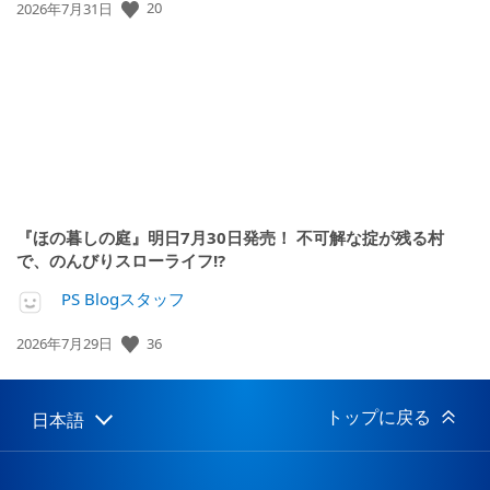
公
20
2026年7月31日
開
日:
『ほの暮しの庭』明日7月30日発売！ 不可解な掟が残る村
で、のんびりスローライフ!?
PS Blogスタッフ
公
36
2026年7月29日
開
日:
トップに戻る
日本語
Select
Current
a
region:
region