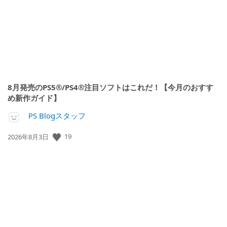
8月発売のPS5®/PS4®注目ソフトはこれだ！【今月のおすす
め新作ガイド】
PS Blogスタッフ
公
19
2026年8月3日
開
日: