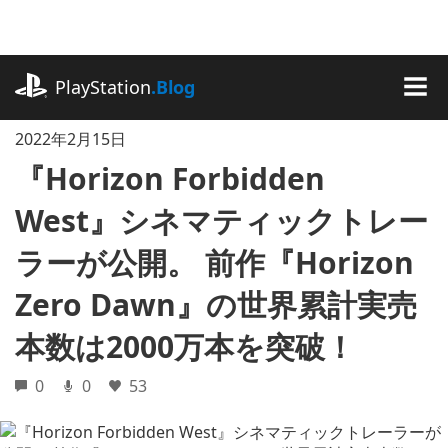
記
事
に
playstation.com
ス
PlayStation
.Blog
キ
MEN
ッ
2022年2月15日
プ
『Horizon Forbidden
West』シネマティックトレー
ラーが公開。 前作『Horizon
Zero Dawn』の世界累計実売
本数は2000万本を突破！
0
0
53