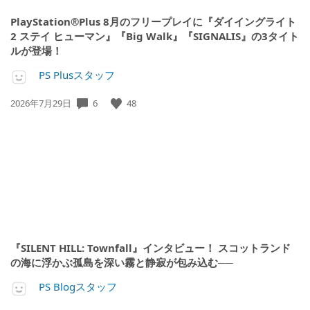
PlayStation®Plus 8月のフリープレイに『ダイイングライト
2 ステイ ヒューマン』『Big Walk』『SIGNALIS』の3タイト
ルが登場！
PS Plusスタッフ
公
6
48
2026年7月29日
開
日:
『SILENT HILL: Townfall』インタビュー！ スコットランド
の海に浮かぶ孤島を深い霧と静寂が包み込む──
PS Blogスタッフ