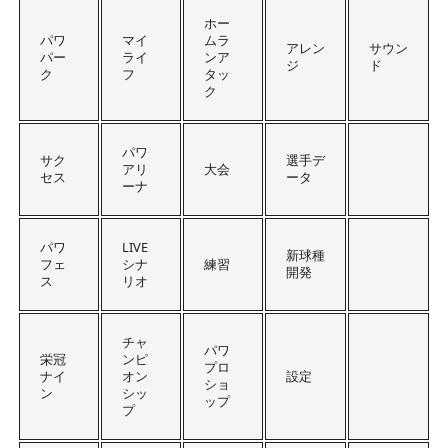
ホー
パワ
マイ
ムラ
アレン
サウン
パー
ライ
ンア
ジ
ド
ク
フ
タッ
ク
パワ
サク
選手デ
アリ
大会
セス
ータ
ーナ
パワ
LIVE
新球種
フェ
シナ
練習
開発
ス
リオ
チャ
パワ
栄冠
ンピ
プロ
ナイ
オン
設定
ショ
ン
シッ
ップ
プ