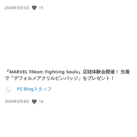
公
15
2026年8月5日
開
日:
『MARVEL Tōkon: Fighting Souls』店頭体験会開催！ 先着
で「デフォルメアクリルピンバッジ」をプレゼント！
PS Blogスタッフ
公
14
2026年8月4日
開
日: