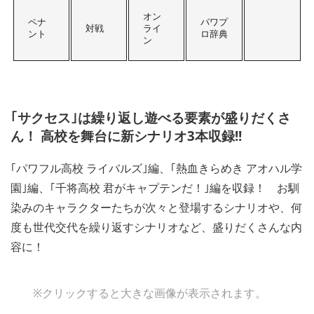
オン
ペナ
パワプ
対戦
ライ
ント
ロ辞典
ン
｢サクセス｣は繰り返し遊べる要素が盛りだくさ
ん！ 高校を舞台に新シナリオ3本収録!!
｢パワフル高校 ライバルズ｣編、｢熱血きらめき アオハル学
園｣編、｢千将高校 君がキャプテンだ！｣編を収録！ お馴
染みのキャラクターたちが次々と登場するシナリオや、何
度も世代交代を繰り返すシナリオなど、盛りだくさんな内
容に！
※クリックすると大きな画像が表示されます。