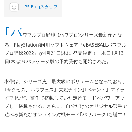
PS Blogスタッフ
｢パ
ワフルプロ野球｣(パワプロ)シリーズ最新作とな
る、PlayStation®4用ソフトウェア『eBASEBALLパワフル
プロ野球2022』が4月21日(木)に発売決定！ 本日1月13
日(木)よりパッケージ版の予約受付も開始された。
本作は、シリーズ史上最大級のボリュームとなっており、
｢サクセス｣｢パワフェス｣｢栄冠ナイン｣｢ペナント｣｢マイラ
イフ｣など、前作で搭載していた定番モードがパワーアッ
プして搭載される。さらに、自分だけのオリジナル選手で
遊べる新たなオンライン対戦モード｢パワパーク｣も誕生！