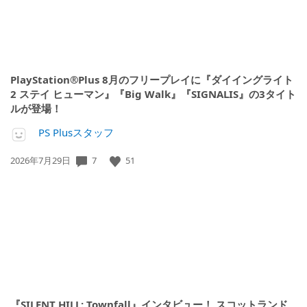
PlayStation®Plus 8月のフリープレイに『ダイイングライト
2 ステイ ヒューマン』『Big Walk』『SIGNALIS』の3タイト
ルが登場！
PS Plusスタッフ
公
7
51
2026年7月29日
開
日:
『SILENT HILL: Townfall』インタビュー！ スコットランド