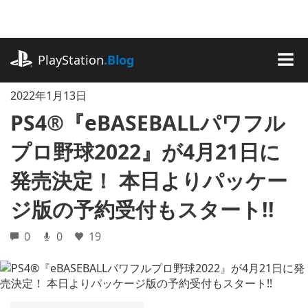
記
事
に
playstation.com
ス
PlayStation
.Blog
キ
MEN
ッ
2022年1月13日
プ
PS4®『eBASEBALLパワフル
プロ野球2022』が4月21日に
発売決定！ 本日よりパッケー
ジ版の予約受付もスタート!!
0
0
19