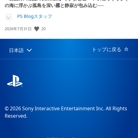
の海に浮かぶ孤島を深い霧と静寂が包み込む──
PS Blogスタッフ
公
20
2026年7月31日
開
日:
トップに戻る
日本語
Select
Current
a
region:
region
© 2026 Sony Interactive Entertainment Inc. All Rights
Reserved.