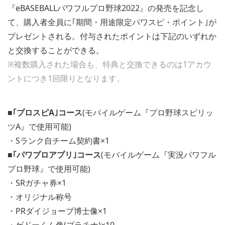
『eBASEBALLパワフルプロ野球2022』の発売を記念し
て、購入者全員に｢期間・用途限定パワスピ・ポイント｣が
プレゼントされる。付与されたポイントは下記のいずれか
と交換することができる。
※複数購入された場合も、特典と交換できるのは1アカウ
ントにつき1回限りとなります。
■｢プロスピA｣コース
(モバイルゲーム『プロ野球スピリッ
ツA』で使用可能)
・Sランク自チーム契約書×1
■｢パワプロアプリ｣コース
(モバイルゲーム『実況パワフル
プロ野球』で使用可能)
・SRガチャ券×1
・オリジナル称号
・PRダイジョーブ博士像×1