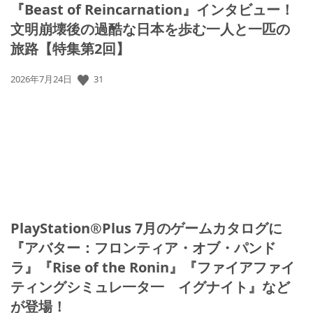
『Beast of Reincarnation』インタビュー！
文明崩壊後の過酷な日本を歩む一人と一匹の
旅路【特集第2回】
公
31
2026年7月24日
開
日:
PlayStation®Plus 7月のゲームカタログに
『アバター：フロンティア・オブ・パンド
ラ』『Rise of the Ronin』『ファイアファイ
ティングシミュレ一タ一 イグナイト』など
が登場！