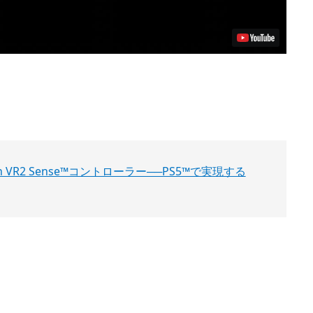
ation VR2 Sense™コントローラー──PS5™で実現する