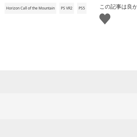
この記事は良
Horizon Call of the Mountain
PS VR2
PS5
い
い
ね
す
る