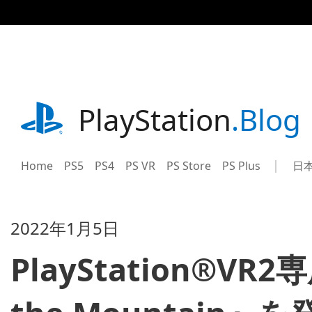
記
事
に
ス
キ
ッ
プ
playstation.com
PlayStation
.Blog
Home
PS5
PS4
PS VR
PS Store
PS Plus
日
Sel
Cur
a
reg
reg
2022年1月5日
PlayStation®VR2