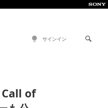
サインイン
検
索
all of