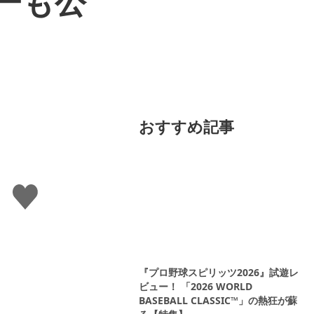
ビーも公
おすすめ記事
い
い
ね
す
る
『プロ野球スピリッツ2026』試遊レ
ビュー！ 「2026 WORLD
BASEBALL CLASSIC™」の熱狂が蘇