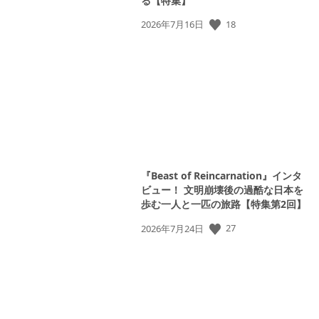
る【特集】
公
18
2026年7月16日
開
日:
『Beast of Reincarnation』インタ
ビュー！ 文明崩壊後の過酷な日本を
歩む一人と一匹の旅路【特集第2回】
公
27
2026年7月24日
開
日: