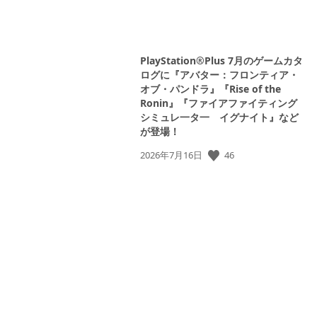
PlayStation®Plus 7月のゲームカタ
ログに『アバター：フロンティア・
オブ・パンドラ』『Rise of the
Ronin』『ファイアファイティング
シミュレ一タ一 イグナイト』など
が登場！
公
46
2026年7月16日
開
日: