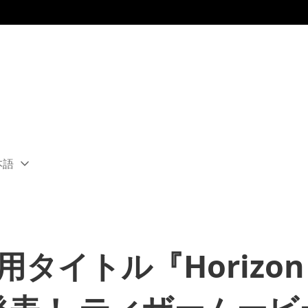
本語
ect
rent
ion:
ion
専用タイトル『Horizon C