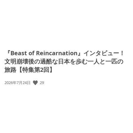
日:
『Beast of Reincarnation』インタビュー！
文明崩壊後の過酷な日本を歩む一人と一匹の
旅路【特集第2回】
公
29
2026年7月24日
開
日: