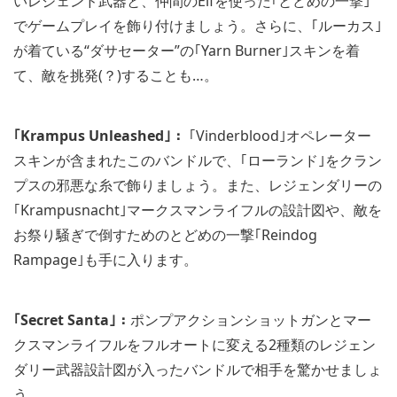
いレジェンド武器と、仲間のElfを使った｢とどめの一撃｣
でゲームプレイを飾り付けましょう。さらに、｢ルーカス｣
が着ている“ダサセーター”の｢Yarn Burner｣スキンを着
て、敵を挑発(？)することも…。
｢Krampus Unleashed｣：
｢Vinderblood｣オペレーター
スキンが含まれたこのバンドルで、｢ローランド｣をクラン
プスの邪悪な糸で飾りましょう。また、レジェンダリーの
｢Krampusnacht｣マークスマンライフルの設計図や、敵を
お祭り騒ぎで倒すためのとどめの一撃｢Reindog
Rampage｣も手に入ります。
｢Secret Santa｣：
ポンプアクションショットガンとマー
クスマンライフルをフルオートに変える2種類のレジェン
ダリー武器設計図が入ったバンドルで相手を驚かせましょ
う。