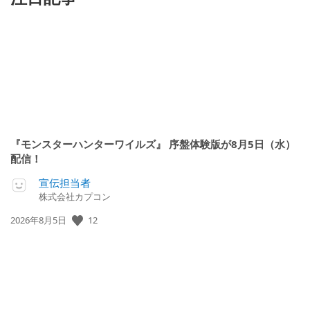
『モンスターハンターワイルズ』 序盤体験版が8月5日（水）
配信！
宣伝担当者
株式会社カプコン
公
12
2026年8月5日
開
日: