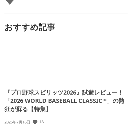
い
ね
す
る
おすすめ記事
『プロ野球スピリッツ2026』試遊レビュー！
「2026 WORLD BASEBALL CLASSIC™」の熱
狂が蘇る【特集】
公
18
2026年7月16日
開