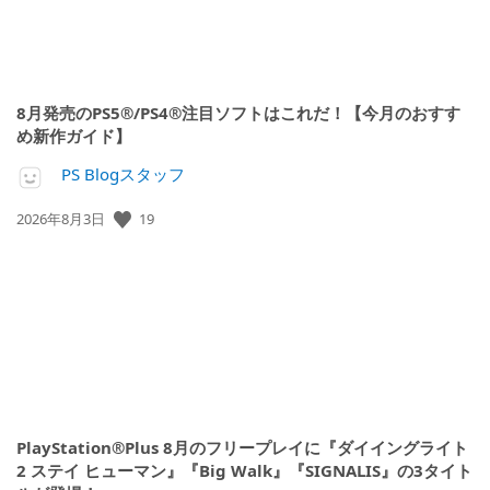
8月発売のPS5®/PS4®注目ソフトはこれだ！【今月のおすす
め新作ガイド】
PS Blogスタッフ
公
19
2026年8月3日
開
日:
PlayStation®Plus 8月のフリープレイに『ダイイングライト
2 ステイ ヒューマン』『Big Walk』『SIGNALIS』の3タイト