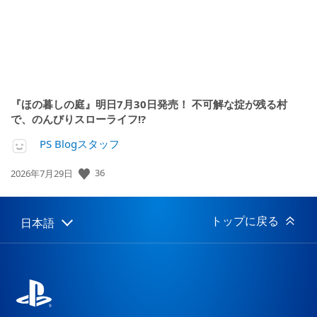
『ほの暮しの庭』明日7月30日発売！ 不可解な掟が残る村
で、のんびりスローライフ!?
PS Blogスタッフ
公
36
2026年7月29日
開
日:
トップに戻る
日本語
Select
Current
a
region:
region