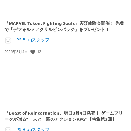
『MARVEL Tōkon: Fighting Souls』店頭体験会開催！ 先着
で「デフォルメアクリルピンバッジ」をプレゼント！
PS Blogスタッフ
公
12
2026年8月4日
開
日:
『Beast of Reincarnation』明日8月4日発売！ ゲームフリ
ークが贈る“一人と一匹のアクションRPG”【特集第3回】
PS Blogスタッフ