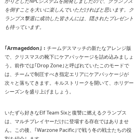
かりとしたNPCシステムを開発しましたので、クランプス
を倒すことを大いに楽しんでいただければと思います。ク
ランプス撃退に成功した皆さんには、隠されたプレゼント
も待っています。
｢Armageddon｣：
チームデスマッチの新たなアレンジ版
で、クリスマスの靴下にケアパッケージを詰め込みましょ
う。前作では｢Drop Zone｣と呼ばれていたこのモードで
は、チームで制圧すべき指定エリアにケアパッケージが
次々と落ちてきます。キルストリークを開いて、ホリデー
シーズンを盛り上げましょう。
いたずら好きなElf Team Sixと復讐に燃えるクランプス
は、マルチプレイヤーだけに登場する存在ではありませ
ん。この後、｢Warzone Pacific｣で戦う冬の戦士たちの役
割を紹介します。