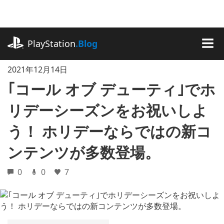
記
事
に
playstation.com
ス
PlayStation
.Blog
キ
MEN
ッ
2021年12月14日
プ
｢コール オブ デューティ｣でホ
リデーシーズンをお祝いしよ
う！ ホリデーならではの新コ
ンテンツが多数登場。
0
0
7