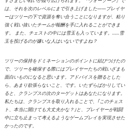
すさまじい戦いが繰り広げられます。『ウォーゾーン』で
は、それを次のレベルにまで引き上げました――プレイヤ
ーはツリーの下で資源を奪い合うことになりますが、粘り
強く戦い抜いたチームが報酬を手に入れることができま
す。 また、チェストの中には雪玉も入っています。……雪
玉を投げるのが嫌いな人はいないですよね？
ツリーの保持をドミネーションのポイントに結びつけたの
で、ツリーを確保する際にはプレイヤーたちの戦いざまも
面白いものになると思います。アドバイスを贈るとした
ら、あまり欲張らないこと、です。いたずらばかりしてい
ると、クランプスの次のターゲットはあなたになります。
私たちは、クランプスを取り入れることで、｢このチェス
ト、本当に開けても大丈夫かな？｣と、プレイヤーが戦闘
中に立ち止まって考えるようなゲームプレイを実現させた
かったのです。