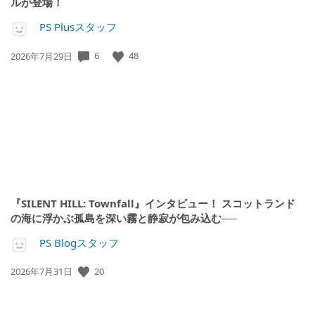
ルが登場！
PS Plusスタッフ
公
6
48
2026年7月29日
開
日:
『SILENT HILL: Townfall』インタビュー！ スコットランド
の海に浮かぶ孤島を深い霧と静寂が包み込む──
PS Blogスタッフ
公
20
2026年7月31日
開
日: