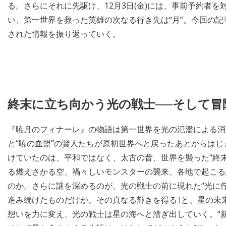
る。さらにそれに先駆け、12月3日(金)には、事前予約者
い、第一世界を救った英雄の次なる行き先は“月”。今回の
された情報を振り返っていく。
終末に立ち向かう光の戦士──そして冒
『暁月のフィナーレ』の物語は第一世界を光の氾濫による消滅か
と“暁の血盟”の賢人たちが原初世界へと戻ったあとからは
けていたのは、平和ではなく、太古の昔、世界を襲った“終
る燃えさかる空、禍々しいモンスターの襲来、各地で起こる
のか。さらに謎を深めるのが、光の戦士の前に現れた“光に
進み続けたものだけが、その真なる輝きを得る｣と、星の未
想いを力に変え、光の戦士は星の海へと漕ぎ出していく。“