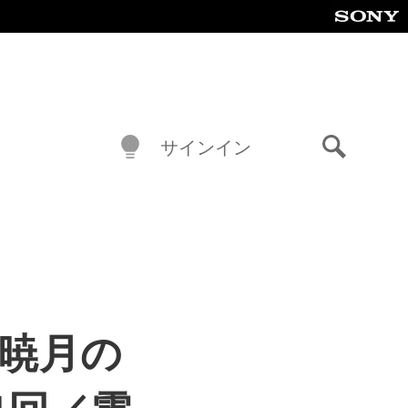
サインイン
検
索
 暁月の