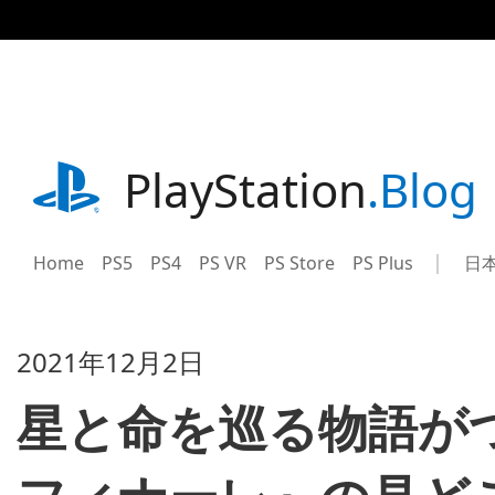
記
事
に
ス
キ
ッ
プ
playstation.com
PlayStation
.Blog
Home
PS5
PS4
PS VR
PS Store
PS Plus
日
Sel
Cur
a
reg
reg
2021年12月2日
星と命を巡る物語がつい