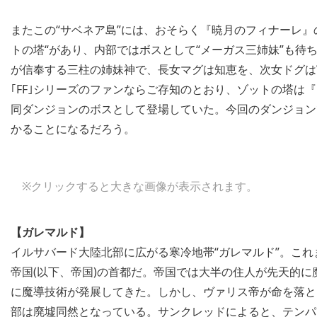
またこの“サベネア島”には、おそらく『暁月のフィナーレ』
トの塔“があり、内部ではボスとして“メーガス三姉妹”も待ち
が信奉する三柱の姉妹神で、長女マグは知恵を、次女ドグは
｢FF｣シリーズのファンならご存知のとおり、ゾットの塔は『
同ダンジョンのボスとして登場していた。今回のダンジョン
かることになるだろう。
※クリックすると大きな画像が表示されます。
【ガレマルド】
イルサバード大陸北部に広がる寒冷地帯“ガレマルド”。こ
帝国(以下、帝国)の首都だ。帝国では大半の住人が先天的に
に魔導技術が発展してきた。しかし、ヴァリス帝が命を落と
部は廃墟同然となっている。サンクレッドによると、テンパ