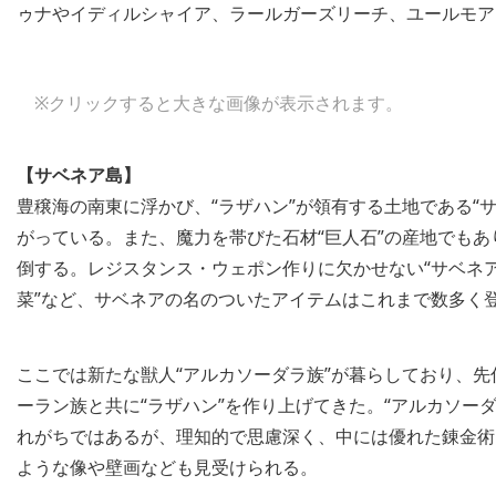
ゥナやイディルシャイア、ラールガーズリーチ、ユールモア
※クリックすると大きな画像が表示されます。
【サベネア島】
豊穣海の南東に浮かび、“ラザハン”が領有する土地である“
がっている。また、魔力を帯びた石材“巨人石”の産地でも
倒する。レジスタンス・ウェポン作りに欠かせない“サベネア
菜”など、サベネアの名のついたアイテムはこれまで数多く
ここでは新たな獣人“アルカソーダラ族”が暮らしており、
ーラン族と共に“ラザハン”を作り上げてきた。“アルカソー
れがちではあるが、理知的で思慮深く、中には優れた錬金術
ような像や壁画なども見受けられる。