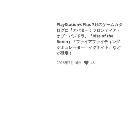
PlayStation®Plus 7月のゲームカタ
ログに『アバター：フロンティア・
オブ・パンドラ』『Rise of the
Ronin』『ファイアファイティング
シミュレ一タ一 イグナイト』など
が登場！
公
46
2026年7月16日
開
日: