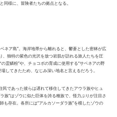
と同様に、冒険者たちの拠点となる。
View
and
downloa
image
サベネア島”。海岸地帯から離れると、鬱蒼とした密林が広
あり、独特の紫色の光沢を放つ岩肌が訪れる旅人たちを圧
の霊鱗粉”や、チョコボの育成に使用する“サベネアの野
登場してきたため、なじみ深い地名と言えるだろう。
先住民であった彼らは遅れて移住してきたアウラ族やヒュ
ダラ族”はゾウに似た巨体を誇る種族で、怪力ぶりが注目さ
師も存在。各所には“アルカソーダラ族”を模したゾウの