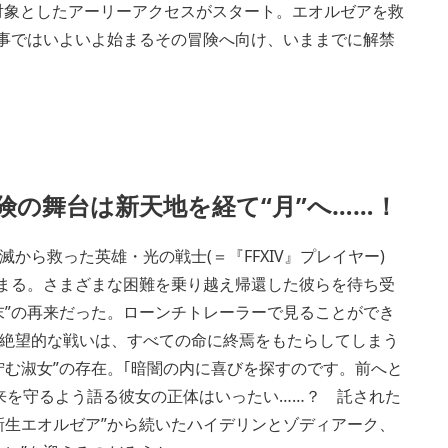
を対象としたアーリーアクセスがスタート。エオルゼアを救
記事ではいよいよ始まるその冒険へ向け、いままでに解禁
View
and
download
image
険の舞台は新天地を経て“月”へ……！
ら救った英雄・光の戦士(＝『FFXIV』プレイヤー)
じまる。さまざまな困難を乗り越え帰還した彼らを待ち受
末”の再来だった。ローンチトレーラーで見ることができ
絶望的な戦いは、すべての命に終焉をもたらしてしまう
佇む淑女”の存在。｢暗闇の内に喜びを探すのです。前へと
来を守るよう語る彼女の正体はいったい……？ 託された
新生エオルゼア”から続いたハイデリンとゾディアーク、