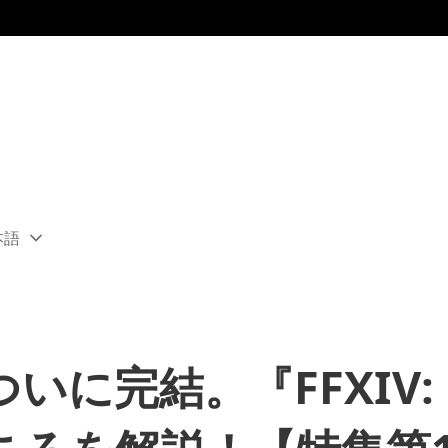
本語
ect
rent
ion:
ion
に完結。『FFXIV: