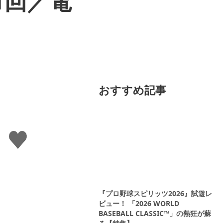
1回／電
おすすめ記事
い
い
ね
す
る
『プロ野球スピリッツ2026』試遊レ
ビュー！ 「2026 WORLD
BASEBALL CLASSIC™」の熱狂が蘇