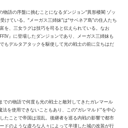
の物語の序盤に挑むことになるダンジョン“異形楼閣 ゾッ
受けている。“メーガス三姉妹”は“サベネア島”の住人たち
富を、三女ラグは技巧を司ると伝えられている。なお
FFIV』に登場したダンジョンであり、メーガス三姉妹も
でもデルタアタックを駆使して光の戦士の前に立ちはだ
View
and
downloa
image
れまでの物語で何度も光の戦士と敵対してきたガレマール
魔法を使用できないこともあり、この“ガレマルド”を中心
したことで帝国は混乱。後継者を巡る内戦の影響で都市
ードのような虚ろな人々によって半壊した城の改装が行