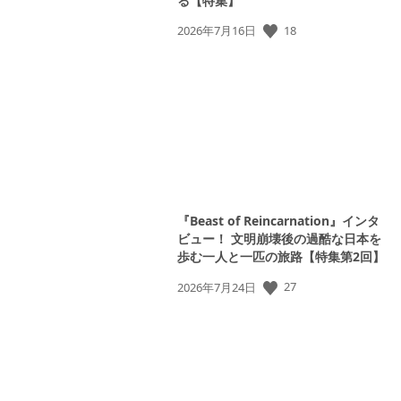
る【特集】
公
18
2026年7月16日
開
日:
『Beast of Reincarnation』インタ
ビュー！ 文明崩壊後の過酷な日本を
歩む一人と一匹の旅路【特集第2回】
公
27
2026年7月24日
開
日: