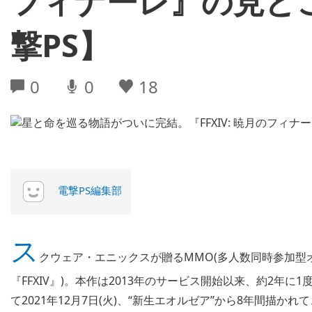
フィナーレ』の見ど
撃PS】
0
0
18
電撃PS編集部
ス
クウェア・エニックスが贈るMMO(多人数同時参加型オ
『FFXIV』)。本作は2013年のサービス開始以来、約2年
て2021年12月7日(火)、“新生エオルゼア”から8年間描