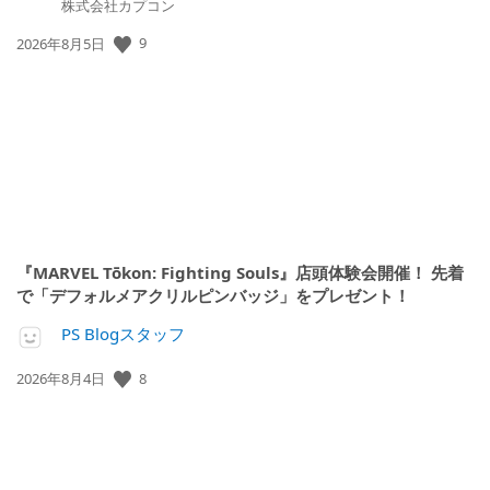
株式会社カプコン
公
9
2026年8月5日
開
日:
『MARVEL Tōkon: Fighting Souls』店頭体験会開催！ 先着
で「デフォルメアクリルピンバッジ」をプレゼント！
PS Blogスタッフ
公
8
2026年8月4日
開
日: