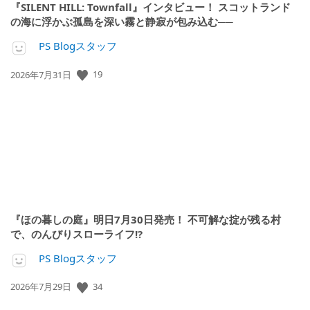
『SILENT HILL: Townfall』インタビュー！ スコットランド
の海に浮かぶ孤島を深い霧と静寂が包み込む──
PS Blogスタッフ
公
19
2026年7月31日
開
日:
『ほの暮しの庭』明日7月30日発売！ 不可解な掟が残る村
で、のんびりスローライフ!?
PS Blogスタッフ
公
34
2026年7月29日
開