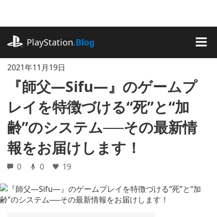
記
事
に
playstation.com
ス
PlayStation
.Blog
キ
MEN
ッ
2021年11月19日
プ
『師父―Sifu―』のゲームプ
レイを特徴づける“死”と“加
齢”のシステム──その最新情
報をお届けします！
0
0
19