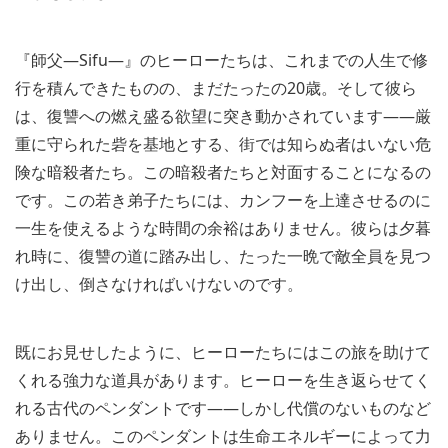
『師父―Sifu―』のヒーローたちは、これまでの人生で修
行を積んできたものの、まだたったの20歳。そして彼ら
は、復讐への燃え盛る欲望に突き動かされています――厳
重に守られた砦を基地とする、街では知らぬ者はいない危
険な暗殺者たち。この暗殺者たちと対面することになるの
です。この若き弟子たちには、カンフーを上達させるのに
一生を使えるような時間の余裕はありません。彼らは夕暮
れ時に、復讐の道に踏み出し、たった一晩で敵全員を見つ
け出し、倒さなければいけないのです。
既にお見せしたように、ヒーローたちにはこの旅を助けて
くれる強力な道具があります。ヒーローを生き返らせてく
れる古代のペンダントです――しかし代償のないものなど
ありません。このペンダントは生命エネルギーによって力