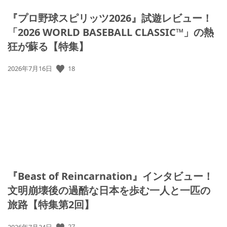
『プロ野球スピリッツ2026』試遊レビュー！
「2026 WORLD BASEBALL CLASSIC™」の熱
狂が蘇る【特集】
公
18
2026年7月16日
開
日:
『Beast of Reincarnation』インタビュー！
文明崩壊後の過酷な日本を歩む一人と一匹の
旅路【特集第2回】
公
27
2026年7月24日