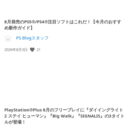
8月発売のPS5®/PS4®注目ソフトはこれだ！【今月のおすす
め新作ガイド】
PS Blogスタッフ
公
21
2026年8月3日
開
日:
PlayStation®Plus 8月のフリープレイに『ダイイングライト
2 ステイ ヒューマン』『Big Walk』『SIGNALIS』の3タイト
ルが登場！