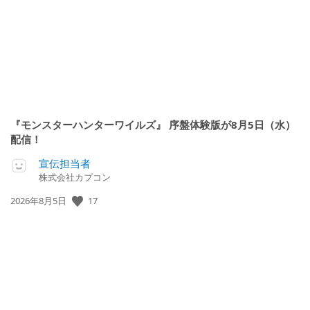
日:
『モンスターハンターワイルズ』 序盤体験版が8月5日（水）
配信！
宣伝担当者
株式会社カプコン
公
17
2026年8月5日
開
日: