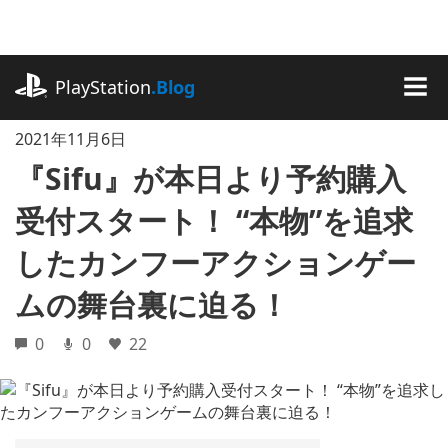
記
事
に
playstation.com
ス
PlayStation
.Blog
キ
MEN
ッ
2021年11月6日
プ
『Sifu』が本日より予約購入
受付スタート！ “本物”を追求
したカンフーアクションゲー
ムの舞台裏に迫る！
0
0
22