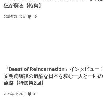
狂が蘇る【特集】
公
19
2026年7月16日
開
日:
『Beast of Reincarnation』インタビュー！
文明崩壊後の過酷な日本を歩む一人と一匹の
旅路【特集第2回】
公
31
2026年7月24日
開
日: