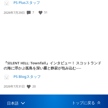
PS Plusスタッフ
公
7
51
2026年7月29日
開
日:
『SILENT HILL: Townfall』インタビュー！ スコットランド
の海に浮かぶ孤島を深い霧と静寂が包み込む──
PS Blogスタッフ
公
20
2026年7月31日
開
日:
トップに戻る
日本語
Select
Current