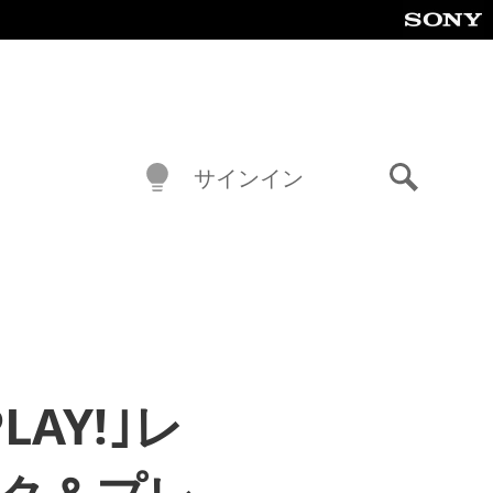
サインイン
検
索
LAY!｣レ