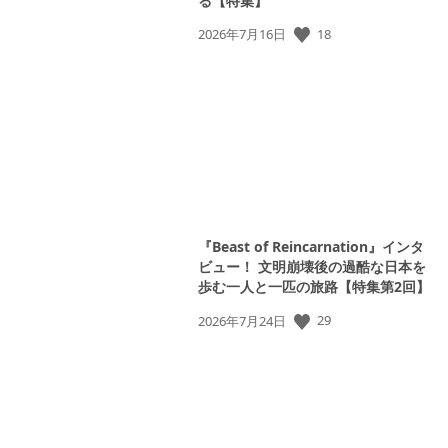
る【特集】
公
18
2026年7月16日
開
日:
『Beast of Reincarnation』インタ
ビュー！ 文明崩壊後の過酷な日本を
歩む一人と一匹の旅路【特集第2回】
公
29
2026年7月24日
開
日:
View
and
download