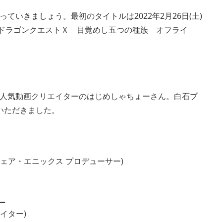
いきましょう。最初のタイトルは2022年2月26日(土)
フトウェア『ドラゴンクエストＸ 目覚めし五つの種族 オフライ
View
and
downloa
人気動画クリエイターのはじめしゃちょーさん。白石プ
image
いただきました。
ェア・エニックス プロデューサー)
ー
イター)