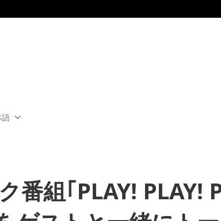
本語
ect
rent
ion:
ion
｢PLAY! PLAY! P