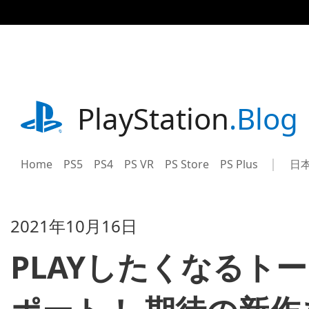
記
事
に
ス
キ
ッ
プ
playstation.com
PlayStation
.Blog
Home
PS5
PS4
PS VR
PS Store
PS Plus
日
Sel
Cur
a
reg
reg
2021年10月16日
PLAYしたくなるトーク番組