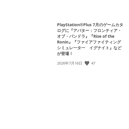
image
PlayStation®Plus 7月のゲームカタ
ログに『アバター：フロンティア・
オブ・パンドラ』『Rise of the
Ronin』『ファイアファイティング
シミュレ一タ一 イグナイト』など
が登場！
公
47
2026年7月16日
開
日: