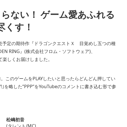
止まらない！ ゲーム愛あふれる
尽くす！
売予定の期待作『ドラゴンクエストＸ 目覚めし五つの種
EN RING』(株式会社フロム・ソフトウェア)、
クを交えて楽しくお届けしました。
｣。このゲームをPLAYしたいと思ったらどんどん押してい
AY!｣を略した”PPP”をYouTubeのコメントに書き込む形で参
松嶋初音
(タレント/MC)