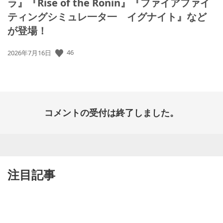
ラ』『Rise of the Ronin』『ファイアファイ
ティングシミュレ一タ一 イグナイト』など
が登場！
公
46
2026年7月16日
開
日:
コメントの受付は終了しました。
注目記事