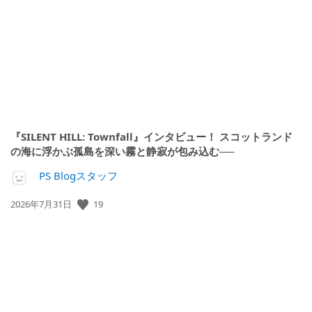
開
日:
『SILENT HILL: Townfall』インタビュー！ スコットランド
の海に浮かぶ孤島を深い霧と静寂が包み込む──
PS Blogスタッフ
公
19
2026年7月31日
開
日: