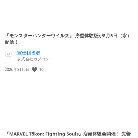
『モンスターハンターワイルズ』 序盤体験版が8月5日（水）
配信！
宣伝担当者
株式会社カプコン
公
10
2026年8月5日
開
日:
『MARVEL Tōkon: Fighting Souls』店頭体験会開催！ 先着