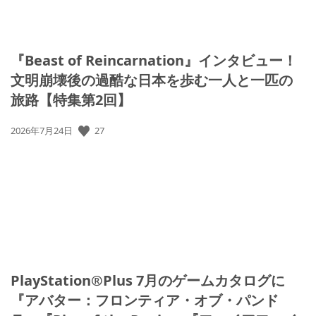
『Beast of Reincarnation』インタビュー！
文明崩壊後の過酷な日本を歩む一人と一匹の
旅路【特集第2回】
公
27
2026年7月24日
開
日:
PlayStation®Plus 7月のゲームカタログに
『アバター：フロンティア・オブ・パンド