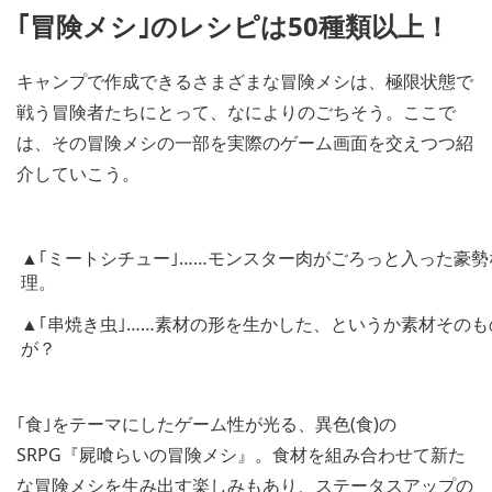
｢冒険メシ｣のレシピは50種類以上！
キャンプで作成できるさまざまな冒険メシは、極限状態で
戦う冒険者たちにとって、なによりのごちそう。ここで
は、その冒険メシの一部を実際のゲーム画面を交えつつ紹
介していこう。
▲｢ミートシチュー｣……モンスター肉がごろっと入った豪
理。
▲｢串焼き虫｣……素材の形を生かした、というか素材その
が？
｢食｣をテーマにしたゲーム性が光る、異色(食)の
SRPG『屍喰らいの冒険メシ』。食材を組み合わせて新た
な冒険メシを生み出す楽しみもあり、ステータスアップの