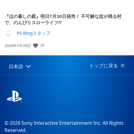
『ほの暮しの庭』明日7月30日発売！ 不可解な掟が残る村
で、のんびりスローライフ!?
PS Blogスタッフ
公
35
2026年7月29日
開
日:
トップに戻る
日本語
Select
Current
a
region:
region
© 2026 Sony Interactive Entertainment Inc. All Rights
Reserved.