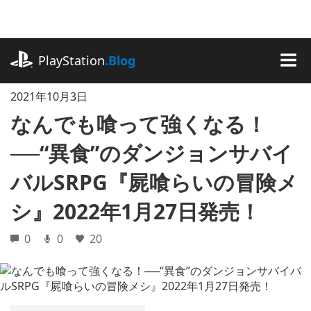
記
事
に
playstation.com
ス
PlayStation
.Blog
キ
MEN
ッ
2021年10月3日
プ
なんでも喰って強くなる！
──“異食”のダンジョンサバイ
バルSRPG『屍喰らいの冒険メ
シ』2022年1月27日発売！
0
0
20