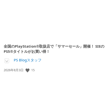
日:
全国のPlayStation®取扱店で「サマーセール」開催！ SIEの
PS5®タイトルがお買い得！
PS Blogスタッフ
公
15
2026年8月3日
開
日: