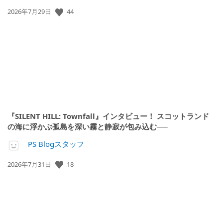
公
44
2026年7月29日
開
日:
『SILENT HILL: Townfall』インタビュー！ スコットランド
の海に浮かぶ孤島を深い霧と静寂が包み込む──
PS Blogスタッフ
公
18
2026年7月31日
開
日: