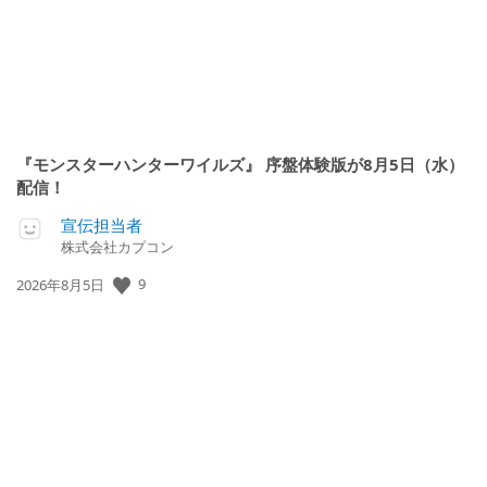
『モンスターハンターワイルズ』 序盤体験版が8月5日（水）
配信！
宣伝担当者
株式会社カプコン
公
9
2026年8月5日
開
日: