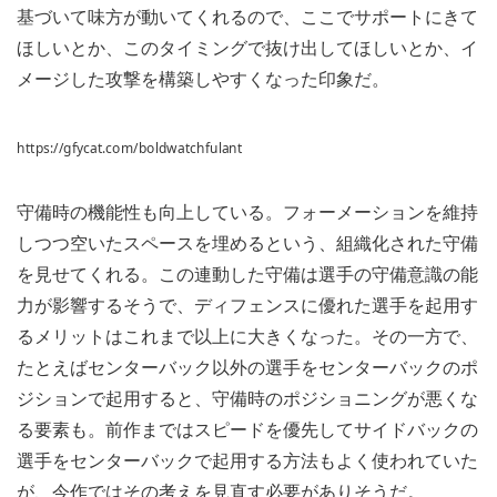
基づいて味方が動いてくれるので、ここでサポートにきて
ほしいとか、このタイミングで抜け出してほしいとか、イ
メージした攻撃を構築しやすくなった印象だ。
https://gfycat.com/boldwatchfulant
守備時の機能性も向上している。フォーメーションを維持
しつつ空いたスペースを埋めるという、組織化された守備
を見せてくれる。この連動した守備は選手の守備意識の能
力が影響するそうで、ディフェンスに優れた選手を起用す
るメリットはこれまで以上に大きくなった。その一方で、
たとえばセンターバック以外の選手をセンターバックのポ
ジションで起用すると、守備時のポジショニングが悪くな
る要素も。前作まではスピードを優先してサイドバックの
選手をセンターバックで起用する方法もよく使われていた
が、今作ではその考えを見直す必要がありそうだ。