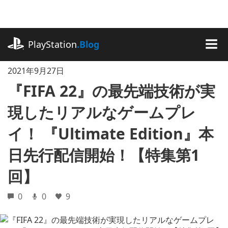
記
事
に
playstation.com
ス
PlayStation
.Blog
キ
MEN
ッ
2021年9月27日
プ
『FIFA 22』の最先端技術が実
現したリアルなゲームプレ
イ！ 『Ultimate Edition』本
日先行配信開始！【特集第1
回】
0
0
9