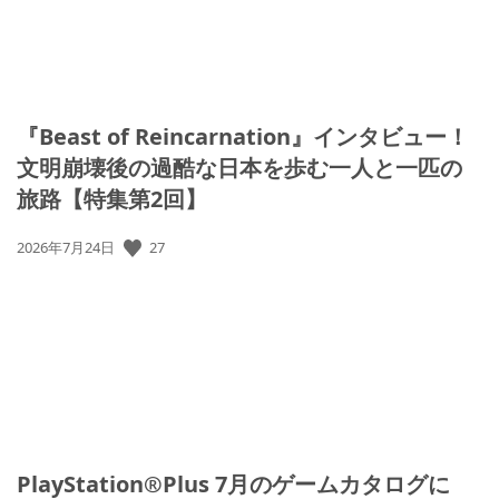
『Beast of Reincarnation』インタビュー！
文明崩壊後の過酷な日本を歩む一人と一匹の
旅路【特集第2回】
公
27
2026年7月24日
開
日:
PlayStation®Plus 7月のゲームカタログに