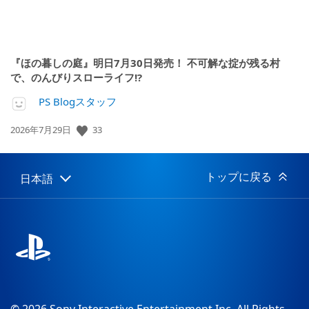
『ほの暮しの庭』明日7月30日発売！ 不可解な掟が残る村
で、のんびりスローライフ!?
PS Blogスタッフ
公
33
2026年7月29日
開
日:
トップに戻る
日本語
Select
Current
a
region:
region
© 2026 Sony Interactive Entertainment Inc. All Rights