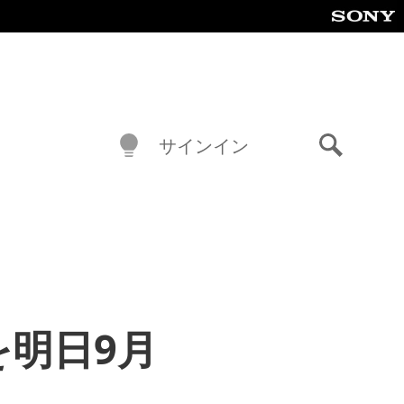
サインイン
検
索
を明日9月