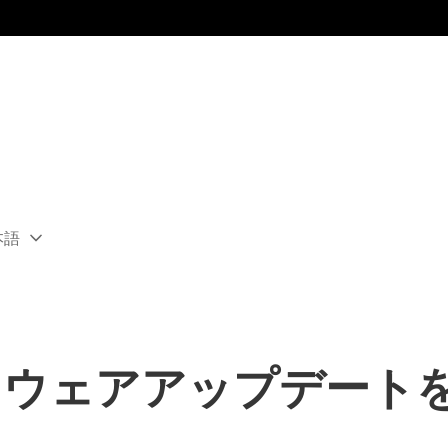
本語
ect
rent
ion:
ion
トウェアアップデート