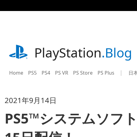
記
事
に
ス
キ
ッ
プ
playstation.com
PlayStation
.Blog
Home
PS5
PS4
PS VR
PS Store
PS Plus
日
Sel
Cur
a
reg
reg
2021年9月14日
PS5™システムソフ