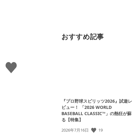
おすすめ記事
い
い
ね
す
る
『プロ野球スピリッツ2026』試遊レ
ビュー！ 「2026 WORLD
BASEBALL CLASSIC™」の熱狂が蘇
る【特集】
公
19
2026年7月16日
開