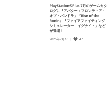
PlayStation®Plus 7月のゲームカタ
ログに『アバター：フロンティア・
オブ・パンドラ』『Rise of the
Ronin』『ファイアファイティング
シミュレ一タ一 イグナイト』など
が登場！
公
47
2026年7月16日
開
日: