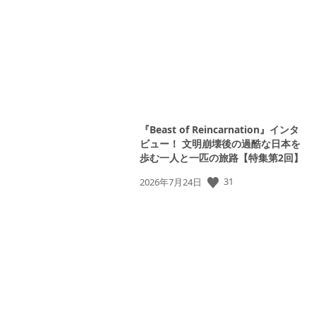
日:
『Beast of Reincarnation』インタ
ビュー！ 文明崩壊後の過酷な日本を
歩む一人と一匹の旅路【特集第2回】
公
31
2026年7月24日
開
日: