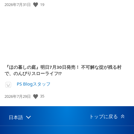
公
19
2026年7月31日
開
日:
『ほの暮しの庭』明日7月30日発売！ 不可解な掟が残る村
で、のんびりスローライフ!?
PS Blogスタッフ
公
35
2026年7月29日
開
日:
トップに戻る
日本語
Select
Current
a
region:
region