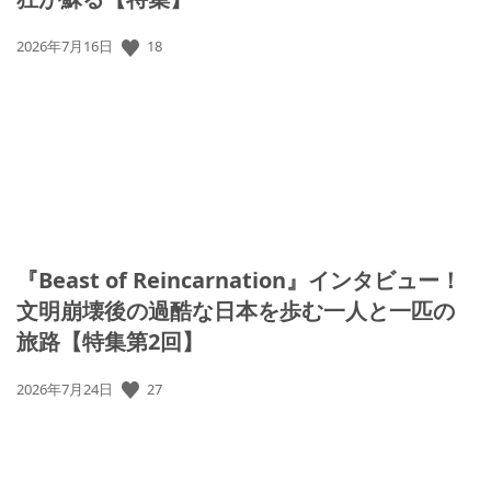
公
18
2026年7月16日
開
日:
『Beast of Reincarnation』インタビュー！
文明崩壊後の過酷な日本を歩む一人と一匹の
旅路【特集第2回】
公
27
2026年7月24日
開
日: