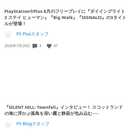
PlayStation®Plus 8月のフリープレイに『ダイイングライト
2 ステイ ヒューマン』『Big Walk』『SIGNALIS』の3タイト
ルが登場！
PS Plusスタッフ
公
3
47
2026年7月29日
開
日:
『SILENT HILL: Townfall』インタビュー！ スコットランド
の海に浮かぶ孤島を深い霧と静寂が包み込む──
PS Blogスタッフ