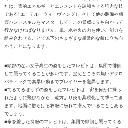
たは、霊的エネルギーとエレメントを調和させる強力な技
である｢エーテル・ウィーヴィング｣、そして他の装備や幽
霊ハントスキルをマスターして、この脅威に立ち向かって
行かなければなりません。風、水や火の力を使い、能力を
組み合わせることで以下のさまざまな超常的な敵に立ち向
かうことになります。
■頭部のない女子高生の姿をしたマレビトは、集団で徘徊
して襲ってくることが多いです。捉えどころの無いアクロ
バティックで素早い動きでプレイヤーを翻弄します。
■てるてるぼうずの姿をしたマレビトは、宙を何かに操ら
れたように飛びながら、遠方より炎を具現化して撃ってき
ます。地面に散らばる衣服に紛れて潜んでいることもある
でしょう。
■傘を差した喪服のマレビトは、集団で徘徊し襲ってくる