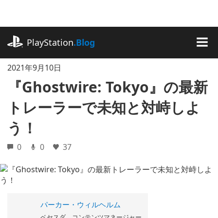
記
事
に
playstation.com
ス
PlayStation
.Blog
キ
MEN
ッ
2021年9月10日
プ
『Ghostwire: Tokyo』の最新
トレーラーで未知と対峙しよ
う！
0
0
37
パーカー・ウィルヘルム
ベセスダ コンテンツマネージャー