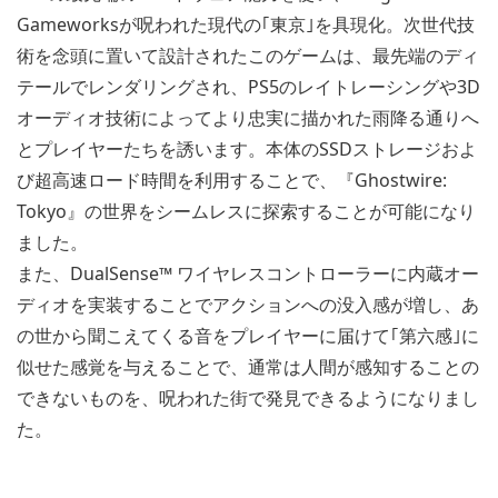
Gameworksが呪われた現代の｢東京｣を具現化。次世代技
術を念頭に置いて設計されたこのゲームは、最先端のディ
テールでレンダリングされ、PS5のレイトレーシングや3D
オーディオ技術によってより忠実に描かれた雨降る通りへ
とプレイヤーたちを誘います。本体のSSDストレージおよ
び超高速ロード時間を利用することで、『Ghostwire:
Tokyo』の世界をシームレスに探索することが可能になり
ました。
また、DualSense™ ワイヤレスコントローラーに内蔵オー
ディオを実装することでアクションへの没入感が増し、あ
の世から聞こえてくる音をプレイヤーに届けて｢第六感｣に
似せた感覚を与えることで、通常は人間が感知することの
できないものを、呪われた街で発見できるようになりまし
た。