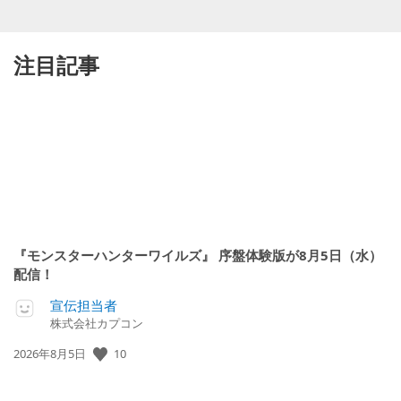
注目記事
『モンスターハンターワイルズ』 序盤体験版が8月5日（水）
配信！
宣伝担当者
株式会社カプコン
公
10
2026年8月5日
開
日: