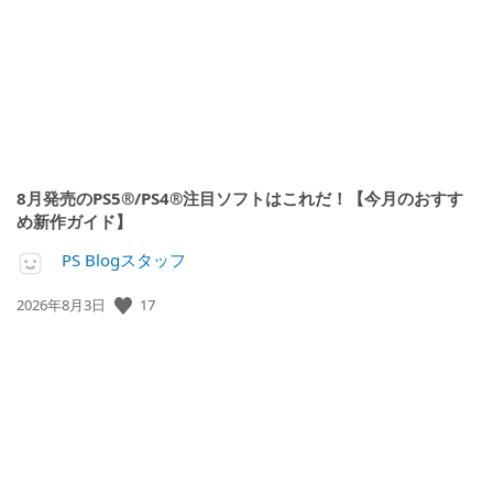
日:
8月発売のPS5®/PS4®注目ソフトはこれだ！【今月のおすす
め新作ガイド】
PS Blogスタッフ
公
17
2026年8月3日
開
日: