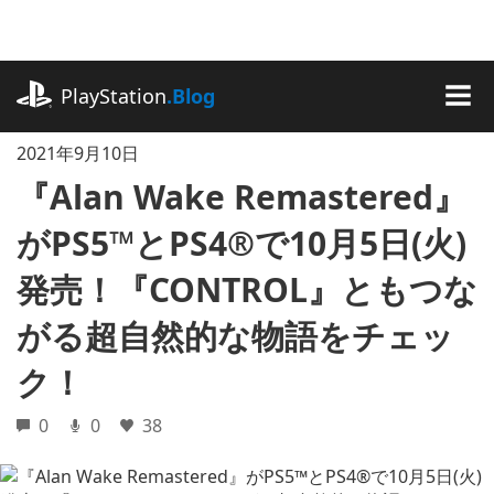
記
事
に
playstation.com
ス
PlayStation
.Blog
キ
MEN
ッ
2021年9月10日
プ
『Alan Wake Remastered』
がPS5™とPS4®で10月5日(火)
発売！『CONTROL』ともつな
がる超自然的な物語をチェッ
ク！
0
0
38