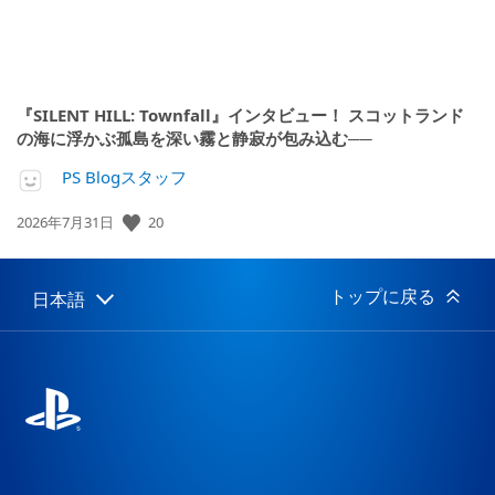
『SILENT HILL: Townfall』インタビュー！ スコットランド
の海に浮かぶ孤島を深い霧と静寂が包み込む──
PS Blogスタッフ
公
20
2026年7月31日
開
日:
トップに戻る
日本語
Select
Current
a
region:
region