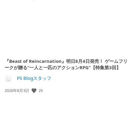
開
日:
『Beast of Reincarnation』明日8月4日発売！ ゲームフリ
ークが贈る“一人と一匹のアクションRPG”【特集第3回】
PS Blogスタッフ
公
25
2026年8月3日
開
日: