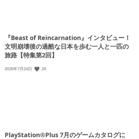
『Beast of Reincarnation』インタビュー！
文明崩壊後の過酷な日本を歩む一人と一匹の
旅路【特集第2回】
公
29
2026年7月24日
開
日:
PlayStation®Plus 7月のゲームカタログに