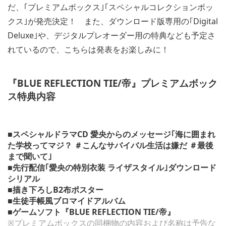
だ、｢プレミアムボックス｣｢スペシャルコレクションボッ
クス｣が発売決定！ また、ダウンロード版専用の｢Digital
Deluxe｣や、デジタルプレオーダー用の特典なども予定さ
れているので、こちらは発表をお楽しみに！
『BLUE REFLECTION TIE/帝』プレミアムボック
ス特典内容
■スペシャルドラマCD 愛央からのメッセージ｢海に囲まれ
た学校ってマジ？ ＃こんなサバイバル生活は嫌だ ＃最後
まで聞いて｣
■先行配信｢愛央の特別衣装 ライザスタイル｣ダウンロード
シリアル
■描き下ろしB2布ポスター
■生徒手帳風ブロマイドアルバム
■ゲームソフト『BLUE REFLECTION TIE/帝』
※プレミアムボックスの同梱物の内容および名称は予告な