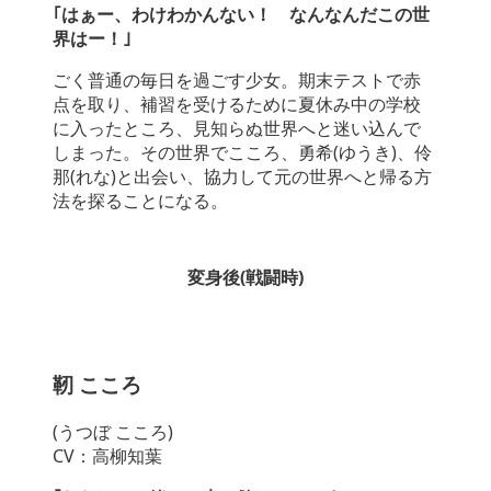
｢はぁー、わけわかんない！ なんなんだこの世
界はー！｣
ごく普通の毎日を過ごす少女。期末テストで赤
点を取り、補習を受けるために夏休み中の学校
に入ったところ、見知らぬ世界へと迷い込んで
しまった。その世界でこころ、勇希(ゆうき)、伶
那(れな)と出会い、協力して元の世界へと帰る方
法を探ることになる。
変身後(戦闘時)
靭 こころ
(うつぼ こころ)
CV：高柳知葉