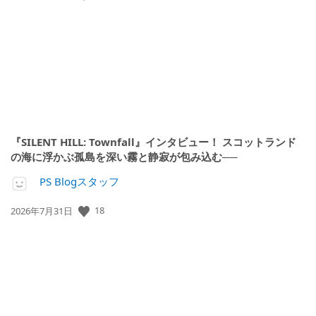
開
日:
『SILENT HILL: Townfall』インタビュー！ スコットランド
の海に浮かぶ孤島を深い霧と静寂が包み込む──
PS Blogスタッフ
公
18
2026年7月31日
開
日: