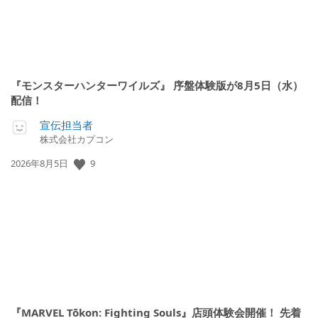
『モンスターハンターワイルズ』 序盤体験版が8月5日（水）
配信！
宣伝担当者
株式会社カプコン
公
9
2026年8月5日
開
日:
『MARVEL Tōkon: Fighting Souls』店頭体験会開催！ 先着