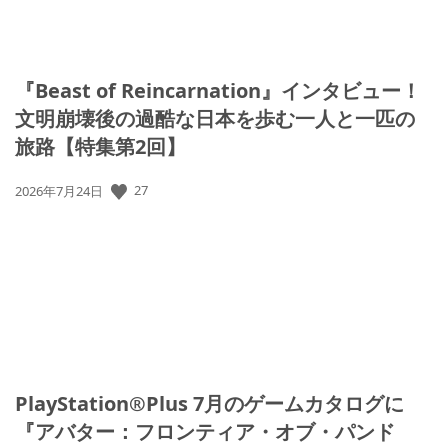
『Beast of Reincarnation』インタビュー！
文明崩壊後の過酷な日本を歩む一人と一匹の
旅路【特集第2回】
公
27
2026年7月24日
開
日:
PlayStation®Plus 7月のゲームカタログに
『アバター：フロンティア・オブ・パンド