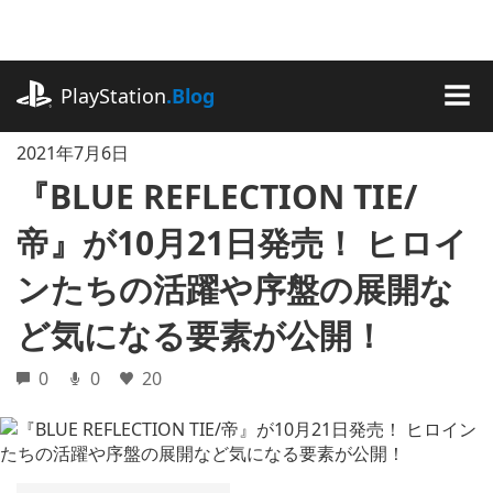
記
事
に
playstation.com
ス
PlayStation
.Blog
キ
MEN
ッ
2021年7月6日
プ
『BLUE REFLECTION TIE/
帝』が10月21日発売！ ヒロイ
ンたちの活躍や序盤の展開な
ど気になる要素が公開！
0
0
20