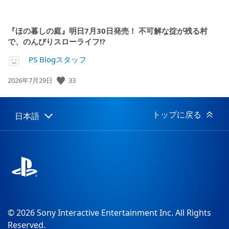
『ほの暮しの庭』明日7月30日発売！ 不可解な掟が残る村
で、のんびりスローライフ!?
PS Blogスタッフ
公
33
2026年7月29日
開
日:
トップに戻る
日本語
Select
Current
a
region:
region
© 2026 Sony Interactive Entertainment Inc. All Rights
Reserved.