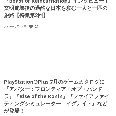
『Beast of Reincarnation』インタビュー！
文明崩壊後の過酷な日本を歩む一人と一匹の
旅路【特集第2回】
公
27
2026年7月24日
開
日:
PlayStation®Plus 7月のゲームカタログに
『アバター：フロンティア・オブ・パンド
ラ』『Rise of the Ronin』『ファイアファイ
ティングシミュレ一タ一 イグナイト』など
が登場！