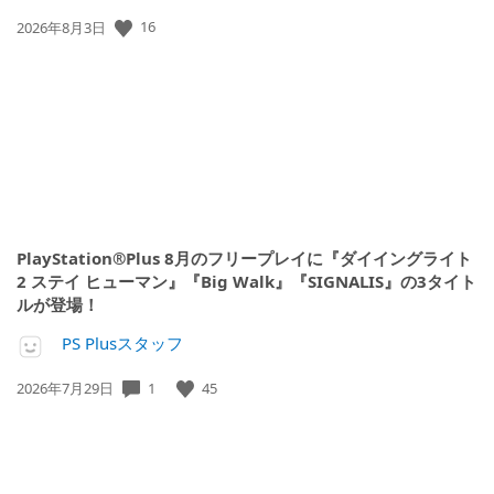
公
16
2026年8月3日
開
日:
PlayStation®Plus 8月のフリープレイに『ダイイングライト
2 ステイ ヒューマン』『Big Walk』『SIGNALIS』の3タイト
ルが登場！
PS Plusスタッフ
公
1
45
2026年7月29日
開
日: