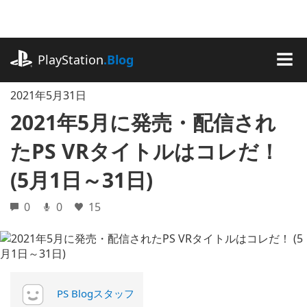
記
事
に
playstation.com
ス
PlayStation
.Blog
キ
MEN
ッ
2021年5月31日
プ
2021年5月に発売・配信され
たPS VRタイトルはコレだ！
(5月1日～31日)
0
0
15
PS Blogスタッフ