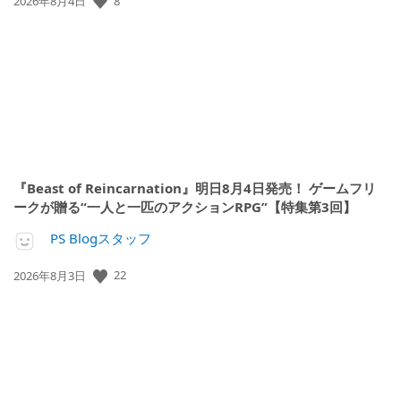
8
2026年8月4日
開
日:
『Beast of Reincarnation』明日8月4日発売！ ゲームフリ
ークが贈る“一人と一匹のアクションRPG”【特集第3回】
PS Blogスタッフ
公
22
2026年8月3日
開
日: