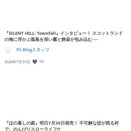
『SILENT HILL: Townfall』インタビュー！ スコットランド
の海に浮かぶ孤島を深い霧と静寂が包み込む──
PS Blogスタッフ
公
19
2026年7月31日
開
日:
『ほの暮しの庭』明日7月30日発売！ 不可解な掟が残る村
で、のんびりスローライフ!?