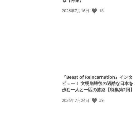
る【特集】
公
18
2026年7月16日
開
日:
『Beast of Reincarnation』インタ
ビュー！ 文明崩壊後の過酷な日本を
歩む一人と一匹の旅路【特集第2回】
公
29
2026年7月24日
開
日: