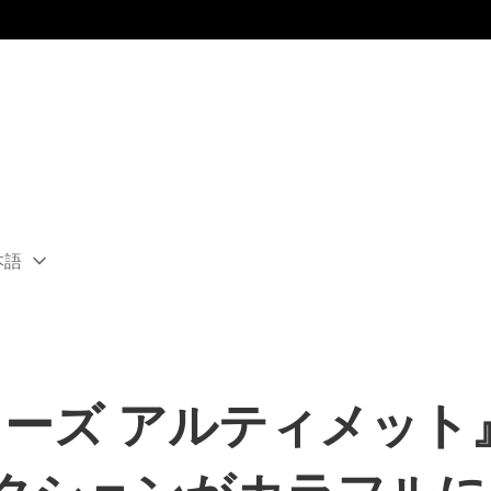
本語
ect
rent
ion:
ion
ラーズ アルティメット