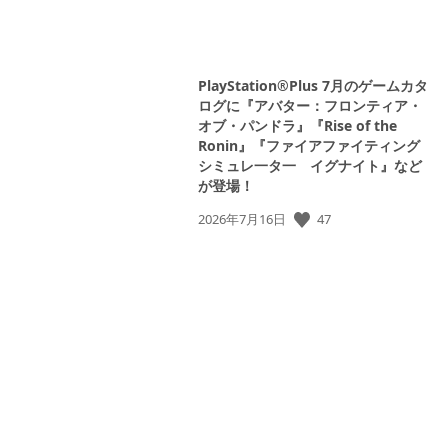
View
and
download
PlayStation®Plus 7月のゲームカタ
image
ログに『アバター：フロンティア・
オブ・パンドラ』『Rise of the
Ronin』『ファイアファイティング
View
シミュレ一タ一 イグナイト』など
and
が登場！
download
image
公
47
2026年7月16日
開
日: