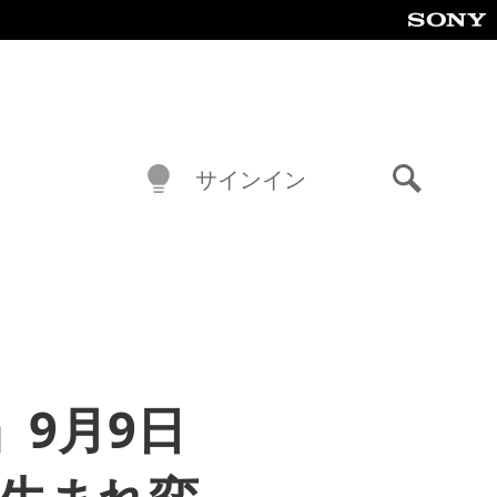
サインイン
検
索
』9月9日