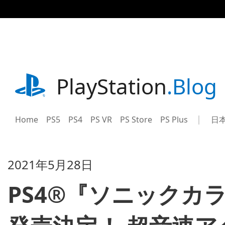
記
事
に
ス
キ
ッ
プ
playstation.com
PlayStation
.Blog
Home
PS5
PS4
PS VR
PS Store
PS Plus
日
Sel
Cur
a
reg
reg
2021年5月28日
PS4®『ソニックカ