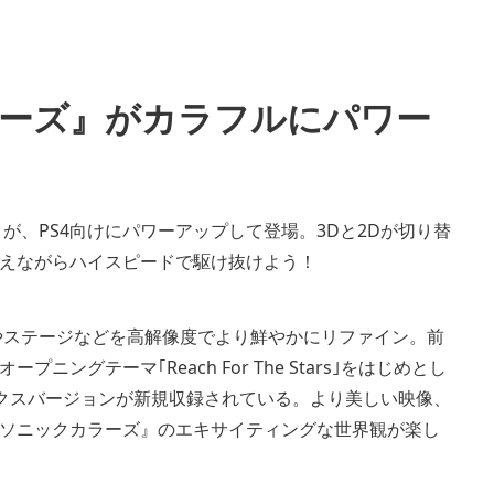
View
and
download
image
ラーズ』がカラフルにパワー
が、PS4向けにパワーアップして登場。3Dと2Dが切り替
えながらハイスピードで駆け抜けよう！
やステージなどを高解像度でより鮮やかにリファイン。前
グテーマ｢Reach For The Stars｣をはじめとし
ックスバージョンが新規収録されている。より美しい映像、
ソニックカラーズ』のエキサイティングな世界観が楽し