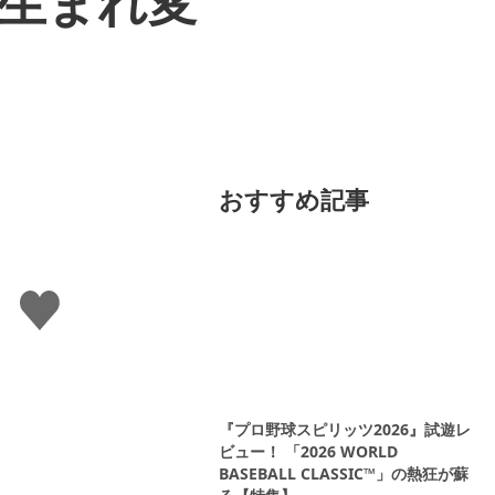
に生まれ変
おすすめ記事
い
い
ね
す
る
『プロ野球スピリッツ2026』試遊レ
ビュー！ 「2026 WORLD
BASEBALL CLASSIC™」の熱狂が蘇