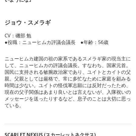
ジョウ・スメラギ
CV：磯部 勉
●役職：ニューヒムカ評議会議長 ●年齢：56歳
ニューヒムカ建国の祖の家系であるスメラギ家の現当主に
して、ニューヒムカの評議会議長。すなわち、国家元首。
国民に支持される敏腕政治家であり、ユイトとカイトの父
親。父親としては厳格で、常に多忙なために家庭を顧みる
時間は少ない。ユイトの怪伐軍志願には反対だったため、
現在の父子関係はあまり良いとは言えないが、入隊祝いの
メッセージを送ったりするなど、息子のことは大切に思っ
ている。
SCARLET NEXUS (スカーレットネクサス)