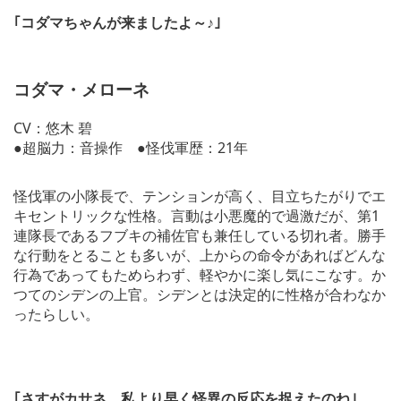
｢コダマちゃんが来ましたよ～♪｣
コダマ・メローネ
CV：悠木 碧
●超脳力：音操作 ●怪伐軍歴：21年
怪伐軍の小隊長で、テンションが高く、目立ちたがりでエ
キセントリックな性格。言動は小悪魔的で過激だが、第1
連隊長であるフブキの補佐官も兼任している切れ者。勝手
な行動をとることも多いが、上からの命令があればどんな
行為であってもためらわず、軽やかに楽し気にこなす。か
つてのシデンの上官。シデンとは決定的に性格が合わなか
ったらしい。
｢さすがカサネ。私より早く怪異の反応を捉えたのね｣