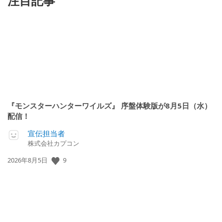
注目記事
『モンスターハンターワイルズ』 序盤体験版が8月5日（水）
配信！
宣伝担当者
株式会社カプコン
公
9
2026年8月5日
開
日: