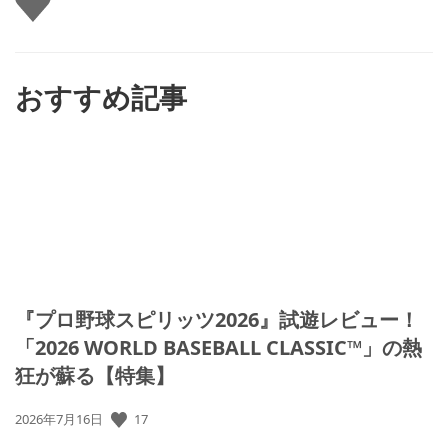
い
ね
す
る
おすすめ記事
『プロ野球スピリッツ2026』試遊レビュー！
「2026 WORLD BASEBALL CLASSIC™」の熱
狂が蘇る【特集】
公
17
2026年7月16日
開