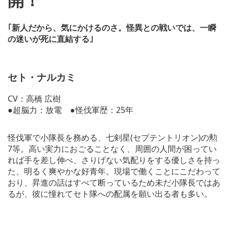
｢新人だから、気にかけるのさ。怪異との戦いでは、一瞬
の迷いが死に直結する｣
セト・ナルカミ
CV：高橋 広樹
●超脳力：放電 ●怪伐軍歴：25年
怪伐軍で小隊長を務める、七剣星(セプテントリオン)の勲
7等。高い実力におごることなく、周囲の人間が困ってい
れば手を差し伸べ、さりげない気配りをする優しさを持っ
た、明るく爽やかな好青年。現場で働くことにこだわって
おり、昇進の話はすべて断っているため未だ小隊長ではあ
るが、彼に憧れてセト隊への配属を願い出る者も多い。