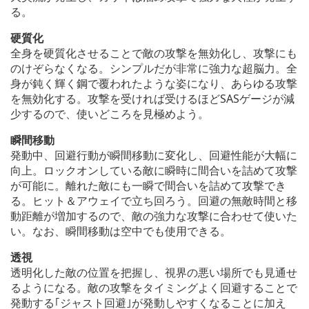
る。
硬質化
全身を硬質化させることで敵の攻撃を無効化し、攻撃にも
のけぞらなくなる。シンプルだが非常に強力な超脳力。全
身が鈍く輝く鋼で覆われたような姿になり、あらゆる攻撃
を無効化する。攻撃を受ければ受けるほどSASゲージが減
少するので、使いどころを見極めよう。
瞬間移動
発動中、回避行動が瞬間移動に変化し、回避性能が大幅に
向上。ロックオンしている敵に瞬時に間合いを詰めて攻撃
が可能に。離れた敵にも一瞬で間合いを詰めて攻撃でき
る。ヒット＆アウェイで立ち回ろう。回避の無敵時間と移
動距離が増加するので、敵の強力な攻撃に合わせて使いた
い。なお、瞬間移動は空中でも使用できる。
透視
透明化した敵の位置を把握し、視界の悪い場所でも見通せ
るようになる。敵の攻撃をタイミングよく回避することで
発動する｢ジャスト回避｣が発動しやすくなることに加え