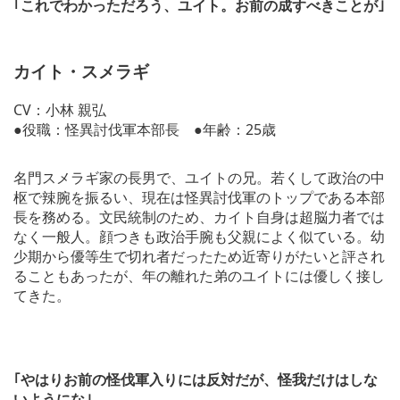
｢これでわかっただろう、ユイト。お前の成すべきことが｣
カイト・スメラギ
CV：小林 親弘
●役職：怪異討伐軍本部長 ●年齢：25歳
名門スメラギ家の長男で、ユイトの兄。若くして政治の中
枢で辣腕を振るい、現在は怪異討伐軍のトップである本部
長を務める。文民統制のため、カイト自身は超脳力者では
なく一般人。顔つきも政治手腕も父親によく似ている。幼
少期から優等生で切れ者だったため近寄りがたいと評され
ることもあったが、年の離れた弟のユイトには優しく接し
てきた。
｢やはりお前の怪伐軍入りには反対だが、怪我だけはしな
いようにな｣