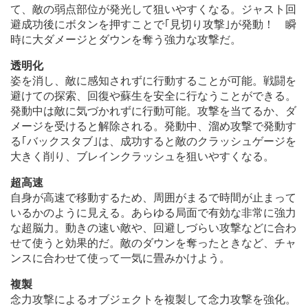
て、敵の弱点部位が発光して狙いやすくなる。ジャスト回
避成功後にボタンを押すことで｢見切り攻撃｣が発動！ 瞬
時に大ダメージとダウンを奪う強力な攻撃だ。
透明化
姿を消し、敵に感知されずに行動することが可能。戦闘を
避けての探索、回復や蘇生を安全に行なうことができる。
発動中は敵に気づかれずに行動可能。攻撃を当てるか、ダ
メージを受けると解除される。発動中、溜め攻撃で発動す
る｢バックスタブ｣は、成功すると敵のクラッシュゲージを
大きく削り、ブレインクラッシュを狙いやすくなる。
超高速
自身が高速で移動するため、周囲がまるで時間が止まって
いるかのように見える。あらゆる局面で有効な非常に強力
な超脳力。動きの速い敵や、回避しづらい攻撃などに合わ
せて使うと効果的だ。敵のダウンを奪ったときなど、チャ
ンスに合わせて使って一気に畳みかけよう。
複製
念力攻撃によるオブジェクトを複製して念力攻撃を強化。