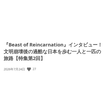
日:
『Beast of Reincarnation』インタビュー！
文明崩壊後の過酷な日本を歩む一人と一匹の
旅路【特集第2回】
公
27
2026年7月24日
開
日: