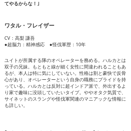
てやるからな！｣
ワタル・フレイザー
CV：高梨 謙吾
●超脳力：精神感応 ●怪伐軍歴：10年
ユイトが所属する隊のオペレーターを務める。ハルカとは
双子の兄妹。もともと線が細く女性に間違われることもあ
るが、本人は特に気にしていない。性格は割と豪快で反骨
心があり、オペレーターという自身の職務にプライドを持
っている。ハルカとは反対に超インドア派で、外出するよ
り家で趣味に没頭していたいタイプ。ややオタク気質で、
サイネットのスラングや怪伐軍関連のマニアックな情報に
も詳しい。