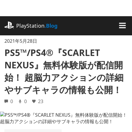
記
事
に
playstation.com
ス
PlayStation
.Blog
キ
MEN
ッ
2021年5月28日
プ
PS5™/PS4®『SCARLET
NEXUS』無料体験版が配信開
始！ 超脳力アクションの詳細
やサブキャラの情報も公開！
0
0
23