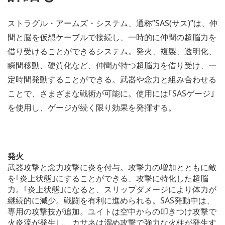
ストラグル・アームズ・システム、通称”SAS(サス)”は、仲
間と脳を仮想ケーブルで接続し、一時的に仲間の超脳力を
借り受けることができるシステム。発火、複製、透明化、
瞬間移動、硬質化など、仲間が持つ超脳力を借り受け、一
定時間発動することができる。武器や念力と組み合わせる
ことで、さまざまな戦術が可能に。使用には｢SASゲージ｣
を使用し、ゲージが続く限り効果を発揮する。
発火
武器攻撃と念力攻撃に炎を付与。攻撃力の増加とともに敵
を｢炎上状態｣にすることができる、攻撃に特化した超脳
力。｢炎上状態｣になると、スリップダメージにより体力が
継続的に減少。戦闘を有利に進められる。SAS発動中は、
専用の攻撃技が追加。ユイトは空中からの叩きつけ攻撃で
火炎流が発生し、カサネは溜め攻撃で強力な火柱が発生す