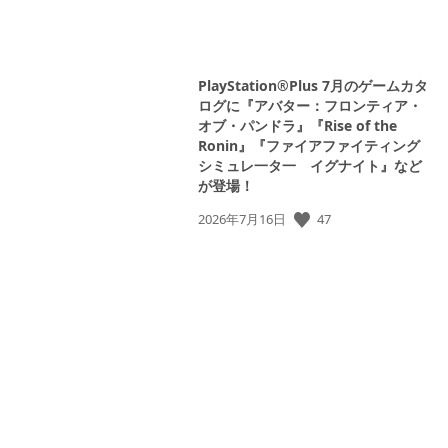
View
and
download
PlayStation®Plus 7月のゲームカタ
image
ログに『アバター：フロンティア・
オブ・パンドラ』『Rise of the
Ronin』『ファイアファイティング
シミュレ一タ一 イグナイト』など
が登場！
View
公
47
2026年7月16日
View
and
開
and
download
日:
download
image
image