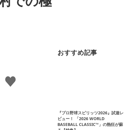
寒村での極
おすすめ記事
い
い
ね
す
る
『プロ野球スピリッツ2026』試遊レ
ビュー！ 「2026 WORLD
BASEBALL CLASSIC™」の熱狂が蘇