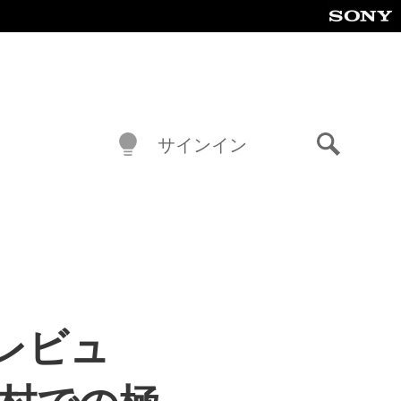
サインイン
検
索
レビュ