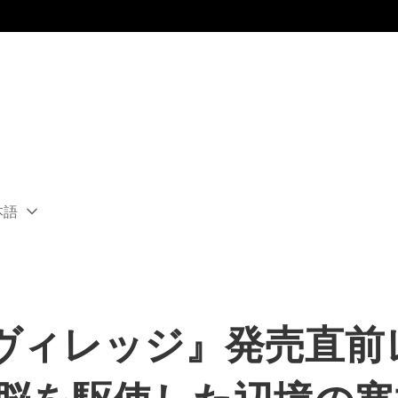
本語
ect
rent
ion:
ion
ヴィレッジ』発売直前