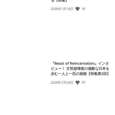
る【特集】
公
18
2026年7月16日
開
日:
View
and
download
image
『Beast of Reincarnation』インタ
ビュー！ 文明崩壊後の過酷な日本を
歩む一人と一匹の旅路【特集第2回】
公
29
2026年7月24日
開
日: