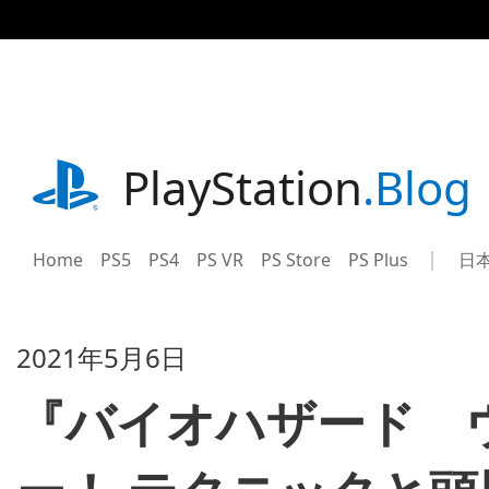
記
事
に
ス
キ
ッ
プ
playstation.com
PlayStation
.Blog
Home
PS5
PS4
PS VR
PS Store
PS Plus
日
Sel
Cur
a
reg
reg
2021年5月6日
『バイオハザード 