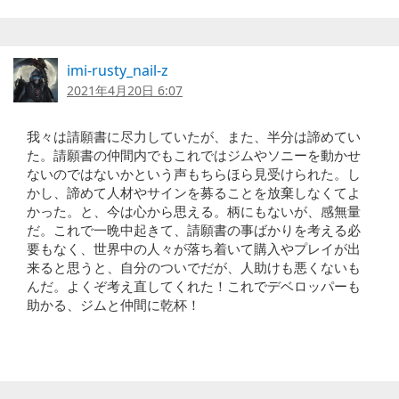
imi-rusty_nail-z
2021年4月20日 6:07
我々は請願書に尽力していたが、また、半分は諦めてい
た。請願書の仲間内でもこれではジムやソニーを動かせ
ないのではないかという声もちらほら見受けられた。し
かし、諦めて人材やサインを募ることを放棄しなくてよ
かった。と、今は心から思える。柄にもないが、感無量
だ。これで一晩中起きて、請願書の事ばかりを考える必
要もなく、世界中の人々が落ち着いて購入やプレイが出
来ると思うと、自分のついでだが、人助けも悪くないも
んだ。よくぞ考え直してくれた！これでデベロッパーも
助かる、ジムと仲間に乾杯！