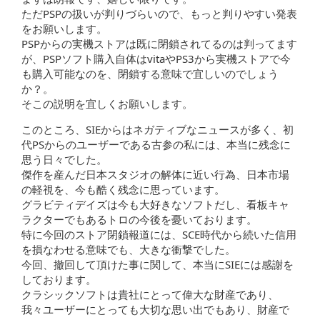
ただPSPの扱いが判りづらいので、もっと判りやすい発表
をお願いします。
PSPからの実機ストアは既に閉鎖されてるのは判ってます
が、PSPソフト購入自体はvitaやPS3から実機ストアで今
も購入可能なのを、閉鎖する意味で宜しいのでしょう
か？。
そこの説明を宜しくお願いします。
このところ、SIEからはネガティブなニュースが多く、初
代PSからのユーザーである古参の私には、本当に残念に
思う日々でした。
傑作を産んだ日本スタジオの解体に近い行為、日本市場
の軽視を、今も酷く残念に思っています。
グラビティデイズは今も大好きなソフトだし、看板キャ
ラクターでもあるトロの今後を憂いております。
特に今回のストア閉鎖報道には、SCE時代から続いた信用
を損なわせる意味でも、大きな衝撃でした。
今回、撤回して頂けた事に関して、本当にSIEには感謝を
しております。
クラシックソフトは貴社にとって偉大な財産であり、
我々ユーザーにとっても大切な思い出でもあり、財産で