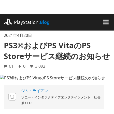
記
事
に
playstation.com
ス
PlayStation
.Blog
キ
MEN
ッ
2021年4月20日
プ
PS3®およびPS VitaのPS
Storeサービス継続のお知らせ
61
0
3,092
ジム・ライアン
ソニー・インタラクティブエンタテインメント 社長
兼 CEO