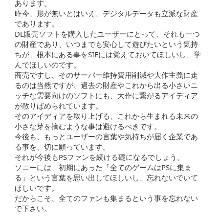
あります。
昨今、形が無いとはいえ、デジタルデータも立派な財産
であります。
DL販売ソフトを購入したユーザーにとって、それも一つ
の財産であり、いつまでも安心して遊びたいという気持
ちが、根本にある事をSIEには覚えておいてほしいし、学
んでほしいのです。
商売ですし、そのサーバー維持費用削減や大作主義に走
るのは当然ですが、過去の財産やこれから出る小さいニ
ッチな需要向けのソフトにも、大作に繋がるアイディア
が散りばめられています。
そのアイディアを取り上げる、これから生まれる未来の
小さな芽を摘むような事は避けるべきです。
今後も、もっとユーザーの言葉や気持ちが届く企業であ
る事を、切に願っています。
それが今後もPSファンを続ける礎になるでしょう。
ソニーには、初期にあった「全てのゲームはPSに集ま
る」という言葉を思い出してほしいし、忘れないでいて
ほしいです。
だからこそ、全てのファンも集まるという事を忘れない
で下さい。