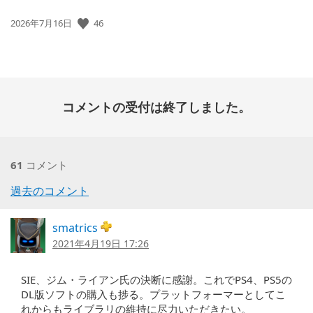
公
46
2026年7月16日
開
日:
コメントの受付は終了しました。
61
コメント
コ
過去のコメント
メ
smatrics
ン
2021年4月19日 17:26
ト
SIE、ジム・ライアン氏の決断に感謝。これでPS4、PS5の
ナ
DL版ソフトの購入も捗る。プラットフォーマーとしてこ
ビ
れからもライブラリの維持に尽力いただきたい。