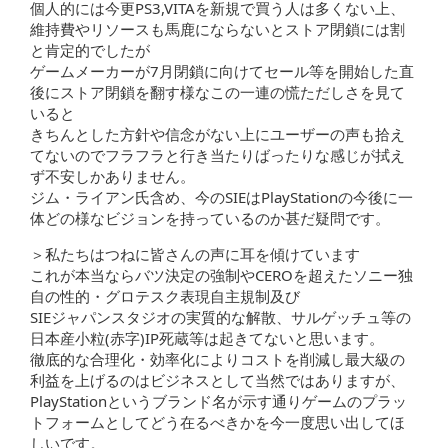
個人的には今更PS3,VITAを新規で買う人は多くない上、
維持費やリソースも馬鹿にならないとストア閉鎖には割
と肯定的でしたが
ゲームメーカーが7月閉鎖に向けてセール等を開始した直
後にストア閉鎖を翻す様なこの一連の慌ただしさを見て
いると
きちんとした方針や信念がない上にユーザーの声も拾え
てないのでフラフラと行き当たりばったりな感じが拭え
ず不安しかありません。
ジム・ライアン氏含め、今のSIEはPlayStationの今後に一
体どの様なビジョンを持っているのか甚だ疑問です。
＞私たちはつねに皆さんの声に耳を傾けています
これが本当ならバツ決定の強制やCEROを超えたソニー独
自の性的・グロテスク表現自主規制及び
SIEジャパンスタジオの実質的な解散、サルゲッチュ等の
日本産小粒(赤字)IP死蔵等は起きてないと思います。
徹底的な合理化・効率化によりコストを削減し最大級の
利益を上げるのはビジネスとして当然ではありますが、
PlayStationというブランド名が示す通りゲームのプラッ
トフォームとしてどう在るべきかを今一度思い出してほ
しいです。