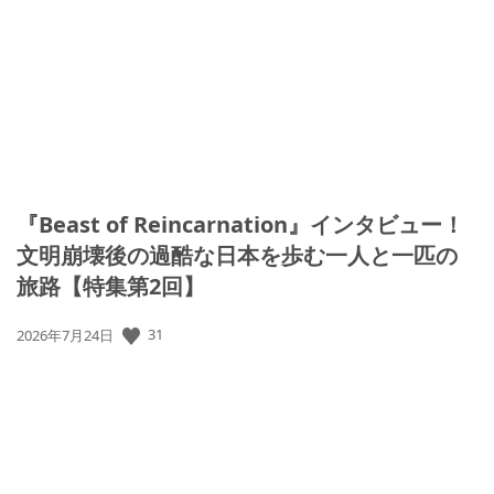
開
日:
『Beast of Reincarnation』インタビュー！
文明崩壊後の過酷な日本を歩む一人と一匹の
旅路【特集第2回】
公
31
2026年7月24日
開
日: