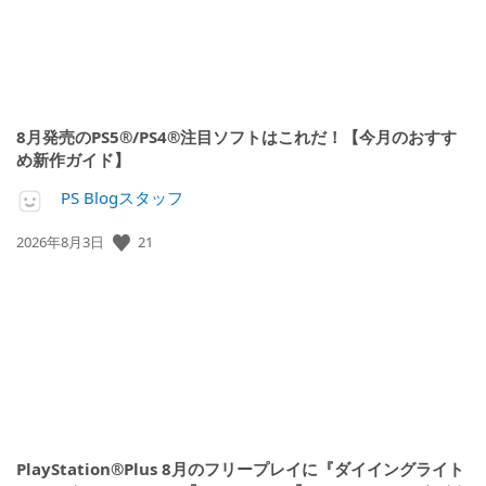
8月発売のPS5®/PS4®注目ソフトはこれだ！【今月のおすす
め新作ガイド】
PS Blogスタッフ
公
21
2026年8月3日
開
日:
PlayStation®Plus 8月のフリープレイに『ダイイングライト