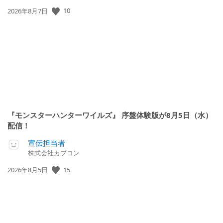
公
10
2026年8月7日
開
日:
『モンスターハンターワイルズ』 序盤体験版が8月5日（水）
配信！
宣伝担当者
株式会社カプコン
公
15
2026年8月5日
開
日: