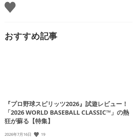
い
い
ね
す
る
おすすめ記事
『プロ野球スピリッツ2026』試遊レビュー！
「2026 WORLD BASEBALL CLASSIC™」の熱
狂が蘇る【特集】
公
19
2026年7月16日