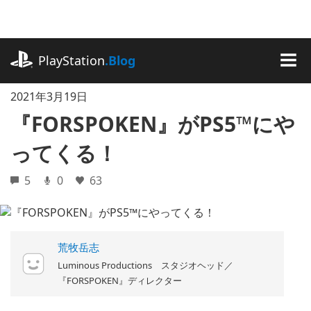
記
事
に
playstation.com
ス
PlayStation
.Blog
キ
MEN
ッ
2021年3月19日
プ
『FORSPOKEN』がPS5™にや
ってくる！
5
0
63
荒牧岳志
Luminous Productions スタジオヘッド／
『FORSPOKEN』ディレクター