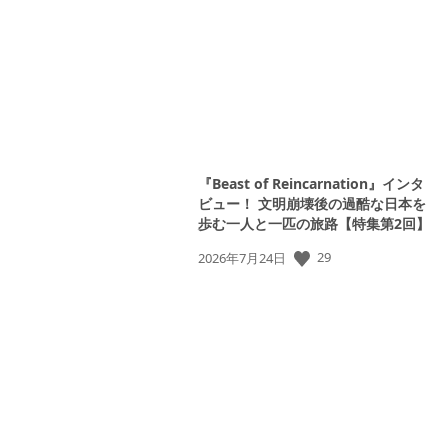
日:
『Beast of Reincarnation』インタ
ビュー！ 文明崩壊後の過酷な日本を
歩む一人と一匹の旅路【特集第2回】
公
29
2026年7月24日
開
日: