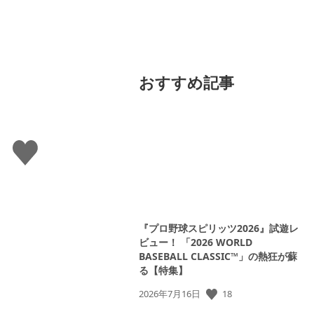
おすすめ記事
い
い
ね
す
る
『プロ野球スピリッツ2026』試遊レ
ビュー！ 「2026 WORLD
BASEBALL CLASSIC™」の熱狂が蘇
る【特集】
公
18
2026年7月16日
開