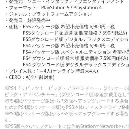
・発売元：ソニー・インタラクティブエンタテインメント
・フォーマット：PlayStation 5 / PlayStation 4
・ジャンル：プラットフォームアクション
・発売日：好評発売中
・価格：PS5 パッケージ版 希望小売価格 6,900円＋税
PS5ダウンロード版 通常版 販売価格 7,590円(税込)
PS5ダウンロード版 デジタルデラックスエディション 販売
PS4 パッケージ版 希望小売価格 6,900円＋税
PS4 パッケージ版 スペシャルエディション 希望小売価格
PS4 ダウンロード版 通常版 販売価格 7,590円(税込)
PS4 ダウンロード版 デジタルデラックスエディション 販
・プレイ人数：1～4人(オンライン時最大4人)
・CERO：A(全年齢対象)
※PS4『リビッツ！ ビッグ・アドベンチャー』(パッケー
ビッグ・アドベンチャー』(ダウンロード版)を追加費用なし
※PS4版(パッケージ版)からPS5版へアップグレードする場
ためにPS4版(パッケージ版)をPS5本体(ディスクドライブ
※PS4版(パッケージ版)からPS5版へアップグレードする場
す。
※PS5版へのアップグレードにはPlayStation™Networ