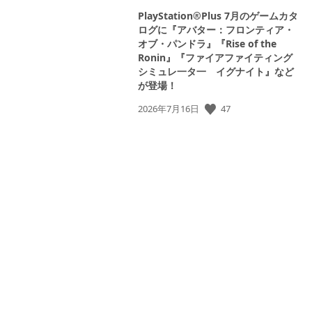
PlayStation®Plus 7月のゲームカタ
ログに『アバター：フロンティア・
オブ・パンドラ』『Rise of the
Ronin』『ファイアファイティング
シミュレ一タ一 イグナイト』など
が登場！
公
47
2026年7月16日
開
日: