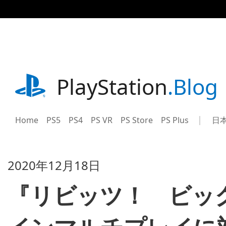
記
事
に
ス
キ
ッ
プ
playstation.com
PlayStation
.Blog
Home
PS5
PS4
PS VR
PS Store
PS Plus
日
Sel
Cur
a
reg
reg
2020年12月18日
『リビッツ！ ビッ