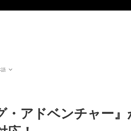
本語
ect
rent
ion:
ion
グ・アドベンチャー』