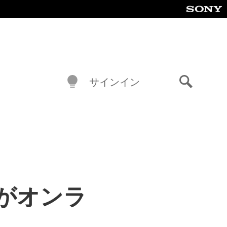
サインイン
検
索
がオンラ