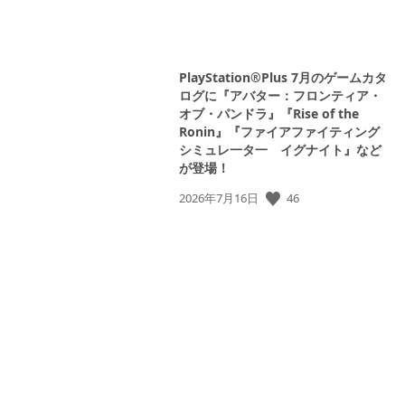
PlayStation®Plus 7月のゲームカタ
ログに『アバター：フロンティア・
オブ・パンドラ』『Rise of the
Ronin』『ファイアファイティング
シミュレ一タ一 イグナイト』など
が登場！
公
46
2026年7月16日
開
日: