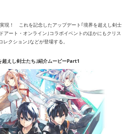
View
and
が実現！ これを記念したアップデート｢境界を超えし剣士
download
image
ソードアート・オンライン｣コラボイベントのほかにもクリス
コレクション｣などが登場する。
超えし剣士たち｣紹介ムービーPart1