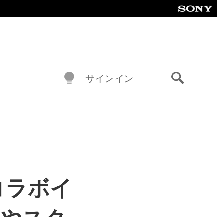
サインイン
検
索
コラボイ