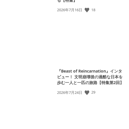
る【特集】
公
18
2026年7月16日
開
日:
『Beast of Reincarnation』インタ
ビュー！ 文明崩壊後の過酷な日本を
歩む一人と一匹の旅路【特集第2回】
公
29
2026年7月24日
開
日: