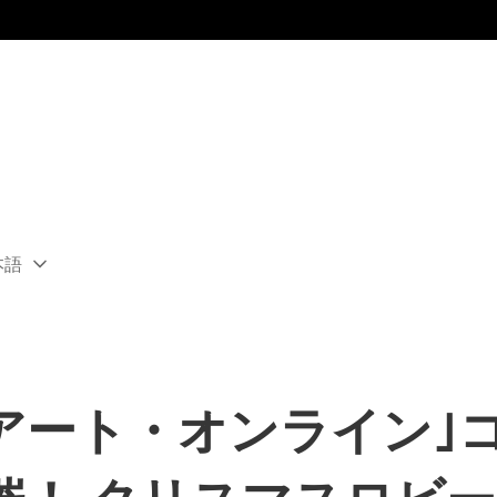
本語
ect
rent
ion:
ion
ドアート・オンライン｣