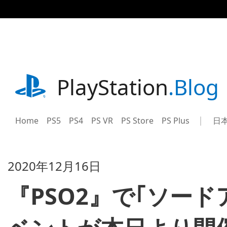
記
事
に
ス
キ
ッ
プ
playstation.com
PlayStation
.Blog
Home
PS5
PS4
PS VR
PS Store
PS Plus
日
Sel
Cur
a
reg
reg
2020年12月16日
『PSO2』で｢ソー